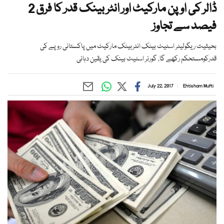
ڈالر کی اوپن مارکیٹ اور انٹر بینک قدر کا فرق 2
فیصد سے تجاوز
بحیثیت ریگولیٹر اسٹیٹ بینک انٹربینک مارکیٹ میں پاکستانی روپے کی
قدرکومستحکم رکھے گا، گورنر اسٹیٹ بینک کی یقین دہانی
July 22, 2017
Ehtisham Mufti