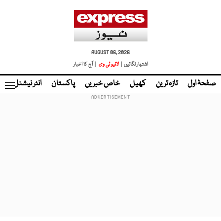
AUGUST 06, 2026
اشتہار لگائیں |
لائیو ٹی وی
| آج کا اخبار
صفحۂ اول
تازہ ترین
کھیل
خاص خبریں
پاکستان
انٹر نیشنل
ٹا