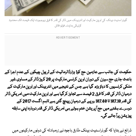
گورنر اسٹیٹ بینک کی اوپن مارکیٹ اور انٹربینک میں ڈالر کی قدر کا فرق بہرصورت ایک فیصد تک محدود
کرنیکی ہدایت۔ فوٹو: فائل
حکومت کی جانب سے عازمین حج کو1 ہزارڈالرمالیت کے ٹریول چیکوں کے عدم اجرا کے
باعث جاری حج سیزن کے دوران اوپن کرنسی مارکیٹ پر 20 کروڑ ڈالر کے مساوی غیر
ملکی کرنسیوں کا دباؤ بڑھ گیا ہے جس کے نتیجے میں انٹربینک اور اوپن مارکیٹ کے
درمیان ڈالر کی قدر کا فرق 2 فیصد سے تجاوز کرگیا ہے اور اوپن مارکیٹ میں امریکی ڈالر
کی قدر 107.10 تا 107.40 روپے کے درمیان پہنچ گئی ہے تاہم اگست 2017 کے
دوسرے ہفتے میں حج آپریشن ختم ہوتے ہی امریکی ڈالر کی قدر دوبارہ اپنی سابقہ
پوزیشن پرآجائے گی۔
ذرائع نے بتایا کہ گورنراسٹیٹ بینک طارق باجوہ نے زرمبادلہ کی دونوں مارکیٹوں میں