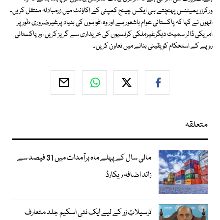
ورکرزریمیٹنس پہنچتے ہی ایکس چینج کمپنی کے اکاؤنٹ میں زرمبادلہ منتقل کریں۔
انہوں نے کہا کہ پاکستانی عوام باشعور ہے اور وہ افواہوں کی بنیاد پرغیرضروری طور پر
امریکی ڈالر سمیت دیگرغیرملکی کرنسیوں کی خریداری سے گریز کریں اور پاکستانی
روپے کے استحکام کو یقینی بنانے میں تعاون کریں۔
متعلقہ
مالی سال کے پہلے ماہ برآمدات میں 31 فیصد سے
زائد اضافہ ریکارڈ
ترسیلاتِ زر کے لیے ایک نئی اسکیم جلد متعارف