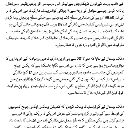
کے طلب ورسد کے توازن کوبگاڑدیتی ہے لیکن اس بارسیاسی افق پرغیریقینی صورتحال،
پانامہ کیس جیسے عوامل کی وجہ سے 5 جولائی کوانٹربینک مارکیٹ میں امریکی ڈالر
کی قدر108.50 روپے کی بلندترین سطح تک پہنچنے سے ملکی سطح پرہلچل پیدا کردی
تھی اوراس غیریقینی کیفیت میں ڈالر کی قدر116 روپے تک پہنچائے جانے کی آئی ایم
ایف کے اعلامیے نے مزید شدت پیدا کی لیکن وفاقی وزیرخزانہ اسحق ڈار کی جانب سے
ڈالر کی قدربڑھانے میں ملوث عناصر کے خلاف تحقیقات کے اعلان کے بعد انٹربینک
مارکیٹ میں ڈالر کی قدردوبارہ تنزلی کا شکار ہوئی۔
ملک بوستان نے بتایا کہ مئی2017 سے ہی اوپن مارکیٹ میں زرمبادلہ کے خریداروں کا
دباؤ بڑھناشروع ہوا ہے جس کااندازہ اس امر سے لگایا جاسکتا ہے کہ ایکس چینج
کمپنیوں کی جانب سے ماہوار بنیادوں پربھنانے کے لیے اپریل میں 17 کروڑ ڈالرکی
سرپلس فارن کرنسی ایکسپورٹ کی گئی جومئی میں گھٹ کر12 کروڑڈالراورجون میں
مزید گھٹ کر8 کروڑ ڈالر کی سطح پر آگئی۔ اس طرح سے ماہواربنیادوں پراوپن مارکیٹ
کو4 کروڑ ڈالر کے شارٹ فال کا سامنا ہے۔
ملک بوستان نے گورنراسٹیٹ بینک کوبتایا کہ کمرشل بینکس ایکس چینج کمپنیوں
کی توسط سے آنے والے ورکرزریمیٹنسز کے عوض امریکی ڈالرایک روزکی تاخیر سے
فراہم کرتے ہیں لیکن بینکوں کا یہ طرز عمل بھی ڈالر کی قدر میں اضافے کا باعث بنتا
ہے، ضرورت اس امر کی ہے کہ مرکزی بینک کمرشل بینکوں کو پابند بنائے کہ وہ