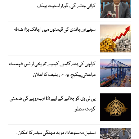
کرائی جائے گی، گورنر اسٹیٹ بینک
سونے اور چاندی کی قیمتوں میں اچانک بڑا اضافہ
کراچی کی بندرگاہوں کیلیے تاریخی ٹرانس شپمنٹ
مراعاتی پیکیج، بڑے ریلیف کا اعلان
پی ٹی وی کو چلانے کے لیے 13 ارب روپے کی ضمنی
گرانٹ منظور
اسٹیل مصنوعات مزید مہنگی ہونے کا امکان،