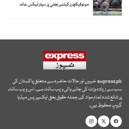
مینوفیکچررزکیلئے بجلی پر سیلز ٹیکس عائد
express.pk
خبروں اور حالات حاضرہ سے متعلق پاکستان کی
سب سے زیادہ وزٹ کی جانے والی ویب سائٹ ہے۔ اس ویب سائٹ
پر شائع شدہ تمام مواد کے جملہ حقوق بحق ایکسپریس میڈیا
گروپ محفوظ ہیں۔