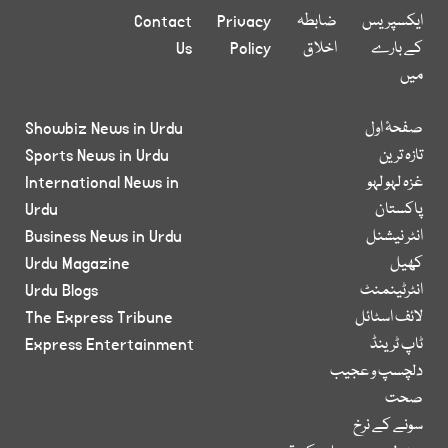
ایکسپریس
ضابطہ
Privacy
Contact
کے بارے
اخلاق
Policy
Us
میں
صفحۂ اول
Showbiz News in Urdu
تازہ ترین
Sports News in Urdu
غزہ لہو لہو
International News in
پاکستان
Urdu
انٹر نیشنل
Business News in Urdu
کھیل
Urdu Magazine
انٹرٹینمنٹ
Urdu Blogs
لائف اسٹائل
The Express Tribune
ٹاپ ٹرینڈ
Express Entertainment
دلچسپ و عجیب
صحت
سونے کے نرخ