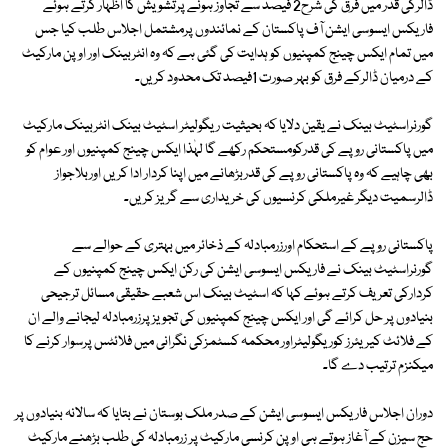
ڈالرکی قدر میں فرق کی شرح2 فیصد سے تجاوز ہونے پرتشویش کا اظہار کرتے ہوئے
فاریکس ایسوسی ایشن آف پاکستان کے نمائندوں پرمشتمل اجلاس طلب کیا جس
میں تمام ایکس چینج کمپنیوں کو ہدایت کی گئی ہے کہ وہ انٹربینک اور اوپن مارکیٹ
کے درمیان ڈالرکے فرق کو بہر صورت 1فیصد تک محدود کریں۔
گورنراسٹیٹ بینک نے یقین دلایا کہ بحیثیت ریگولیٹر اسٹیٹ بینک انٹربینک مارکیٹ
میں پاکستانی روپے کی قدرکومستحکم رکھے گا لہٰذا ایکس چینج کمپنیوں اور عوام کو
بھی چاہیے کہ وہ پاکستانی روپے کی قدربڑھانے میں اپنا کردار ادا کریں اوربلاجواز
ڈالرسمیت دیگر غیرملکی کرنسیوں کی خریداری سے گریز کریں۔
پاکستانی روپے کے استحکام اورزرمبادلہ کے ذخائر میں بہتری کے حوالے سے
گورنراسٹیٹ بینک نے فاریکس ایسوسی ایشن کی رکن ایکس چینج کمپنیوں کے
کردارکی تعریف کرتے ہوئے کہا کہ اسٹیٹ بینک اس شعبے حقیقی مسائل ترجیحی
بنیادوں پر حل کرائے گی اور ایکس چینج کمپنیوں کی تجویز پرزرمبادلہ لیجانے والے ان
کے فلائٹ کیریئرز کوریگولیٹراور محکمہ کسٹمزکی نگرانی میں فلائٹس پرسوار کرنے کا
میکنزم ترتیب دے گا۔
دوران اجلاس فاریکس ایسوسی ایشن کے صدر ملک بوستان نے بتایا کہ سالانہ بنیادوں پر
حج سیزن کے آغاز ہوتے ہی اوپن کرنسی مارکیٹ پر زرمبادلہ کی طلب بڑھنے مارکیٹ