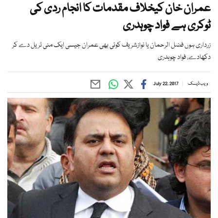
عمران خان کیخلاف مقدمات کا انجام ردی کی
ٹوکری ہے فواد چوہدری
زرداری ہوں فضل الرحمان یا نوازشریف کوئی بھی عمران جیسی ایک منی ٹریل دے کر
دکھادے، فواد چوہدری
ویب ڈیسک
July 22, 2017