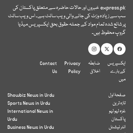
express.pk
خبروں اور حالات حاضرہ سے متعلق پاکستان کی
سب سے زیادہ وزٹ کی جانے والی ویب سائٹ ہے۔ اس ویب سائٹ
پر شائع شدہ تمام مواد کے جملہ حقوق بحق ایکسپریس میڈیا
گروپ محفوظ ہیں۔
ایکسپریس
ضابطہ
Privacy
Contact
کے بارے
اخلاق
Policy
Us
میں
صفحۂ اول
Showbiz News in Urdu
تازہ ترین
Sports News in Urdu
غزہ لہو لہو
International News in
پاکستان
Urdu
انٹر نیشنل
Business News in Urdu