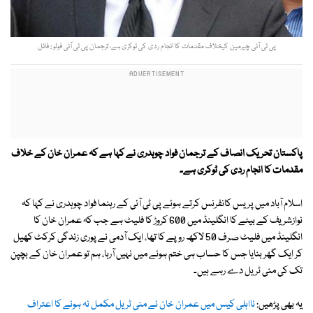
پی ٹی آئی چیرمین کیخلاف مقدمات کا انجام ردی کی ٹوکری ہے، ترجمان پی ٹی آئی فوٹو : فائل
پاکستان تحریک انصاف کے ترجمان فواد چوہدری نے کہا ہے کہ عمران خان کے خلاف
مقدمات کا انجام ردی کی ٹوکری ہے۔
اسلام آباد میں پریس کانفرنس کرتے ہوئے پی ٹی آئی کے رہنما فواد چوہدری نے کہا کہ
نوازشریف کے بیٹے کا انگلینڈ میں 600 کروڑ کا فلیٹ ہے جب کہ عمران خان کا
انگلینڈ میں فلیٹ صرف 50 لاکھ روپے کا تھا، ایک آدمی نے پوری زندگی کرکٹ کھیل
کر ایک گھر بنایا جس کا حساب ہی ختم ہونے میں نہیں آرہا، ہم تو عمران خان کے بچپن
تک کی منی ٹریل دے رہے ہیں۔
یہ بھی پڑھیں:
نااہلی کیس میں عمران خان نے منی ٹریل مکمل نہ ہونے کا اعتراف