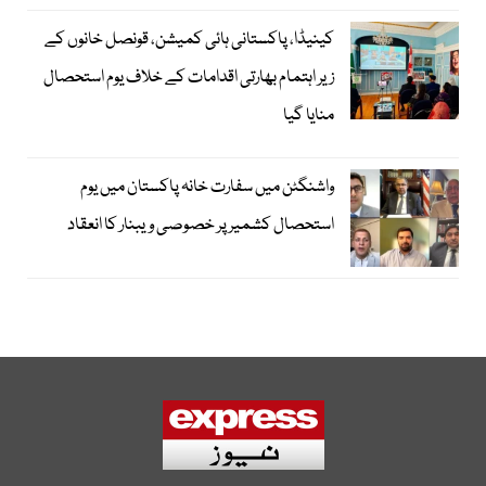
کینیڈا، پاکستانی ہائی کمیشن، قونصل خانوں کے
زیر اہتمام بھارتی اقدامات کے خلاف یوم استحصال
منایا گیا
واشنگٹن میں سفارت خانہ پاکستان میں یوم
استحصال کشمیر پر خصوصی ویبنار کا انعقاد