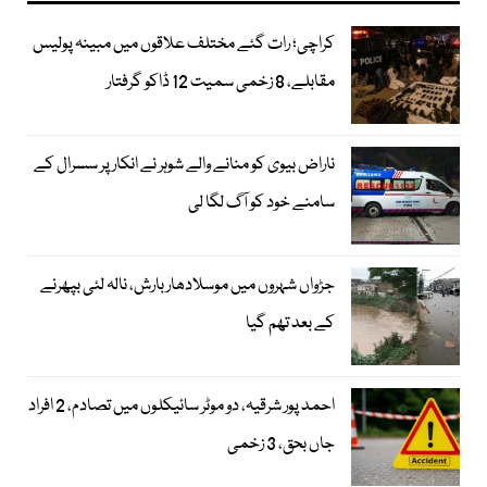
کراچی؛ رات گئے مختلف علاقوں میں مبینہ پولیس
مقابلے، 8 زخمی سمیت 12 ڈاکو گرفتار
ناراض بیوی کو منانے والے شوہر نے انکار پر سسرال کے
سامنے خود کو آگ لگا لی
جڑواں شہروں میں موسلادھار بارش، نالہ لئی بپھرنے
کے بعد تھم گیا
احمد پور شرقیہ، دو موٹر سائیکلوں میں تصادم، 2 افراد
جاں بحق، 3 زخمی