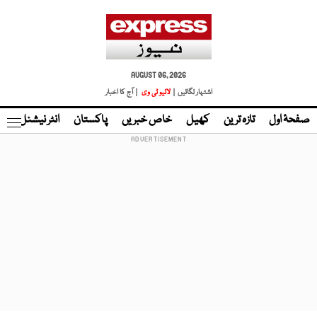
AUGUST 06, 2026
اشتہار لگائیں |
لائیو ٹی وی
| آج کا اخبار
صفحۂ اول
تازہ ترین
کھیل
خاص خبریں
پاکستان
انٹر نیشنل
ٹا