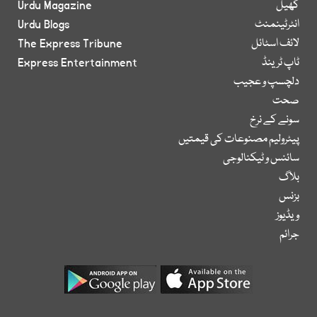
کھیل
Urdu Magazine
انٹرٹینمنٹ
Urdu Blogs
لائف اسٹائل
The Express Tribune
ٹاپ ٹرینڈ
Express Entertainment
دلچسپ و عجیب
صحت
سونے کے نرخ
پیٹرولیم مصنوعات کی قیمتیں
سائنس و ٹیکنالوجی
بلاگ
بزنس
ویڈیوز
جرائم