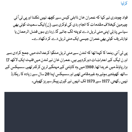
کرلیا
فواد چوہدری نے کہا کہ عمران خان نااہلی کیس سے کچھ نہیں نکلنا اور پی ٹی آئی
چیرمین کیخلاف مقدمات کا انجام ردی کی ٹوکری ہے، (ن) لیگ سمیت کوئی بھی
سیاسی پارٹی اپنی منی ٹریل دے تو پتہ لگ جائے گا، زرداری ہوں فضل الرحمان یا
نوازشریف کوئی بھی عمران جیسی ایک منی ٹریل دے کر دکھادے۔
پی ٹی آئی رہنما کا کہنا تھا کہ لندن سے منی ٹریل منگوا کرعدالت میں جمع کرادی ہے
اور ن لیگ کے اعتراضات دورکردیے ہیں، عمران خان نے لندن میں فلیٹ ایک لاکھ 17
ہزار پاؤنڈ میں خریدا تھا، 1980 میں وہ کاؤنٹی کے مہنگے ترین کرکٹر تھے، سسیکس کے
ساتھ کھیلتے ہوِئے وہ غیرمقامی تھے اور سسیکس اپنا 20 سال سے زیادہ کا ریکارڈ
نہیں رکھتی، 1977 سے 1979 تک انہوں نے کیری پیکر سیریز کھیلی۔