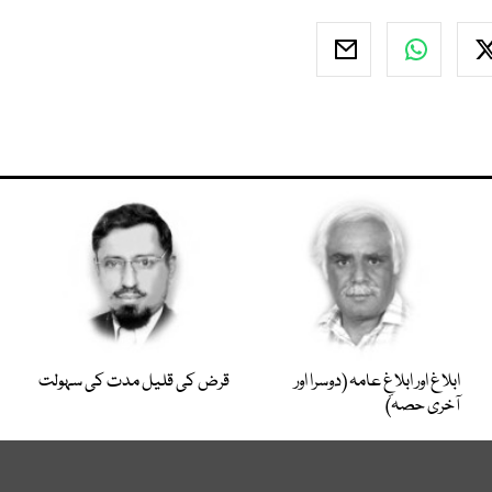
ابلاغ اور ابلاغِ عامہ (دوسرا اور
قرض کی قلیل مدت کی سہولت
آخری حصہ)