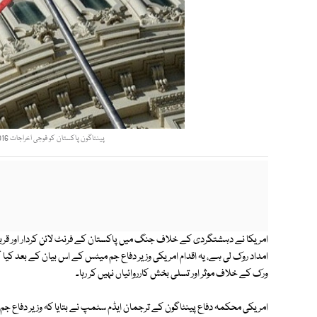
پینٹاگون پاکستان کو فوجی اخراجات 2016ء کی مد میں واجب الادا رقم جاری نہیں کرے گا۔ فوٹو: فائل
امداد روک لی ہے، یہ اقدام امریکی وزیر دفاع جم میٹس کے اس بیان کے بعد کیا گ
ورک کے خلاف موثر اور تسلی بخش کارروائیاں نہیں کر رہا۔
امریکی محکمہ دفاع پینٹاگون کے ترجمان ایڈم سٹمپ نے بتایا کہ وزیر دفاع جم