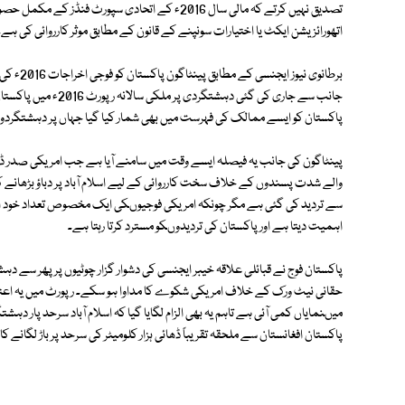
تصدیق نہیں کرتے کہ مالی سال 2016ء کے اتحادی سپ
اتھورائزیشن ایکٹ یا اختیارات سونپنے کے قانون کے مطابق موثر کارروائی کی ہے۔
برطانوی ن
جانب سے جاری کی گئی دہ
پاکستان کو ایسے ممالک کی فہرست میں بھی شمار کیا گیا جہاں پر دہشتگردوں 
پینٹاگون کی جانب یہ فیصلہ ایسے وقت میں سامنے آیا ہے جب امریکی صدر ڈون
والے شدت پسندوں کے خلاف سخت کارروائی کے لیے اسلام آباد پر دباؤ بڑھانے
سے تردید کی گئی ہے مگر چونکہ امریکی فوجیوںکی ایک مخصوص تعداد خود افغ
اہمیت دیتا ہے اور پاکستان کی تردیدوںکو مسترد کرتا رہتا ہے۔
پاکستان فوج نے قبائلی علاقہ خیبر ایجنسی کی دشوار گزار چوٹیوں پر پھر س
حقانی نیٹ ورک کے خلاف امریکی شکوے کا مداوا ہو سکے۔ رپورٹ میں یہ اعتراف
میںنمایاں کمی آئی ہے تاہم یہ بھی الزام لگایا گیا کہ اسلام آباد سرحد پار دہش
پاکستان افغانستان سے ملحقہ تقریباً ڈھائی ہزار کلومیٹر کی سرحد پر باڑ لگانے کا