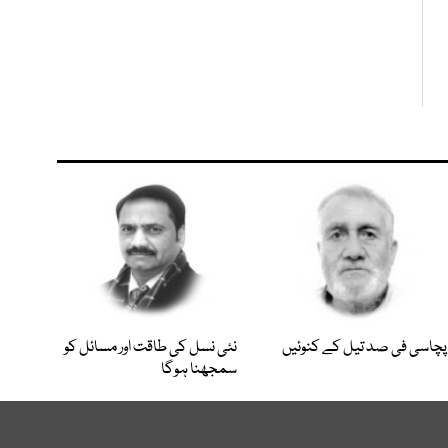
پچاسی فی صد تیل کے کنوئیں
نئی نسل کی طاقت اور مسائل کو
سمجھنا ہوگا