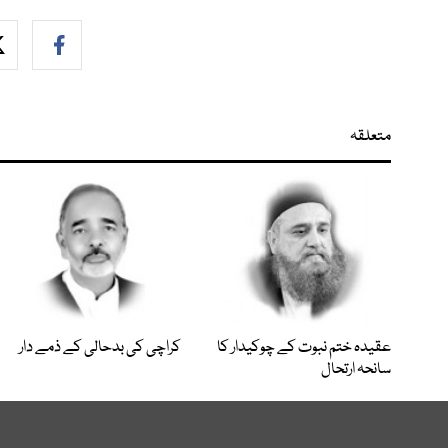
متعلقہ
عقیدہ ختم نبوت کے چوکیدار کا
کراچی کی بدحالی کے ذمے دار
سانحہ ارتحال