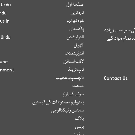
صفحۂ اول
 Urdu
تازہ ترین
rdu
غزہ لہو لہو
ws in
پاکستان
کی سب سے زیادہ
انٹر نیشنل
 Urdu
 تمام مواد کے
کھیل
انٹرٹینمنٹ
لائف اسٹائل
bune
ٹاپ ٹرینڈ
inment
دلچسپ و عجیب
Contact Us
صحت
سونے کے نرخ
پیٹرولیم مصنوعات کی قیمتیں
سائنس و ٹیکنالوجی
بلاگ
بزنس