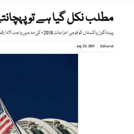
مطلب نکل گیا ہے تو پہچانت
پینٹاگون پاکستان کو فوجی اخراجات 2016ء کی مد میں واجب الادا رقم جاری نہیں کرے گا۔
July 23, 2017
Editorial