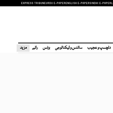
EXPRESS TRIBUNE
URDU E-PAPER
ENGLISH E-PAPER
SINDHI E-PAPER
L
دلچسپ و عجیب
سائنس و ٹیکنالوجی
بزنس
رائے
مزید