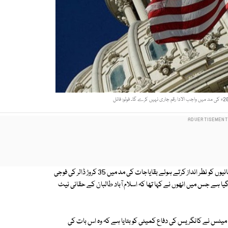
امریکا نے دہشتگردی کے خلاف جنگ میں پاکستان کے فرنٹ لائن کردار اور قربانیوں کو نظر انداز کرتے ہوئے بقایاجات کی مد میں 35 کروڑ ڈالر کی فوجی
یا ہے جس میں انھوں نے کہا تھا کہ اسلام آباد طالبان کے حقانی نیٹ
 میٹس نے کانگریس کی دفاع کمیٹی کو بتایا ہے کہ وہ اس بات کی