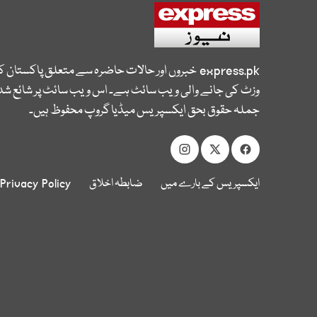
express.pk
خبروں اور حالات حاضرہ سے متعلق پاکستان 
وزٹ کی جانے والی ویب سائٹ ہے۔ اس ویب سائٹ پر شائع شدہ
جملہ حقوق بحق ایکسپریس میڈیا گروپ محفوظ ہیں۔
ایکسپریس کے بارے میں
ضابطہ اخلاق
Privacy Policy