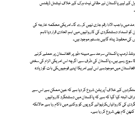
ورٹ فنڈز کے مکمل حصول کے لیے پاکستان نے حقانی نیٹ ورک کے خلاف نیشنل ڈیفنس
یوز ایجنسی کے مطابق پینٹاگون پاکستان کو فوجی اخراجات 2016ء کی مد میں واجب الادا رقم جاری نہیں کرے گا۔ امریکی محکمہ خارجہ کی
شتگردی پر ملکی سالانہ رپورٹ 2016ء میں پاکستان کو انسداد دہشتگردی کی کارروائیوں میں اہم اتحادی قرار دیا تاہم
کی محفوظ پناہ گاہیں بدستور موجود ہیں۔
لڈ ٹرمپ پاکستانی سرحد سے مبینہ طور پر افغانستان پر حملے کرنے
 کا سوچ رہے ہیں۔ پاکستان کی طرف سے اگرچہ اس امریکی الزام کی سختی
انستان میں موجودہے اس لیے امریکا اپنے فوجیوںکی بات کو زیادہ
ے دہشتگردوں کے خلاف آپریشن شروع کر دیا ہے کہ عین ممکن ہے اس سے
 البتہ کیا گیا کہ ہے کہ پاکستان میں دہشتگرد کارروائیوں
تگردی کی کارروائیاںکرنیوالے گروپوں کو روکنے میں ناکام رہا ہے حالانکہ
 کٹھن کام بھی شروع کر رہا ہے۔