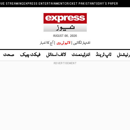
IVE STREAMING
EXPRESS ENTERTAINMENT
CRICKET PAKISTAN
TODAY'S PAPER
AUGUST 06, 2026
اشتہار لگائیں |
لائیو ٹی وی
| آج کا اخبار
ر نیشنل
ٹاپ ٹرینڈ
انٹرٹینمنٹ
لائف اسٹائل
فیکٹ چیک
صحت