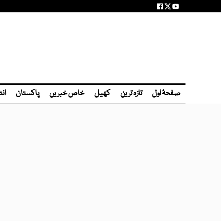
صفحۂ اول
تازہ ترین
کھیل
خاص خبریں
پاکستان
انٹ