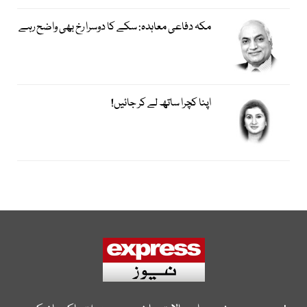
مکہ دفاعی معاہدہ: سکے کا دوسرا رخ بھی واضح رہے
اپنا کچرا ساتھ لے کر جائیں!