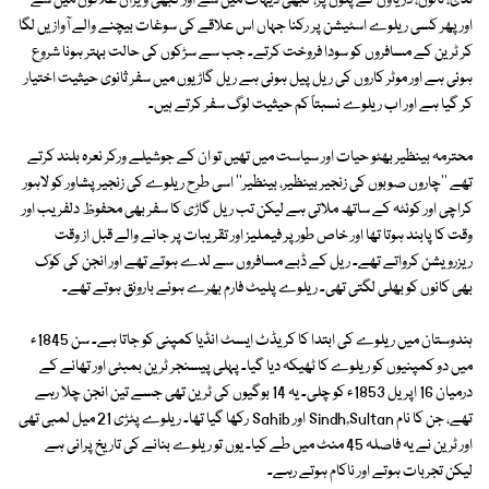
ندی، نالوں، دریاؤں کے پلوں پر، کبھی دیہات میں سے اور کبھی ویران علاقوں میں سے
اور پھر کسی ریلوے اسٹیشن پر رکنا جہاں اس علاقے کی سوغات بیچنے والے آوازیں لگا
کر ٹرین کے مسافروں کو سودا فروخت کرتے۔ جب سے سڑکوں کی حالت بہتر ہونا شروع
ہوئی ہے اور موٹر کاروں کی ریل پیل ہوئی ہے ریل گاڑیوں میں سفر ثانوی حیثیت اختیار
کر گیا ہے اور اب ریلوے نسبتاً کم حیثیت لوگ سفر کرتے ہیں۔
محترمہ بینظیر بھٹو حیات اور سیاست میں تھیں تو ان کے جوشیلے ورکر نعرہ بلند کرتے
تھے ''چاروں صوبوں کی زنجیر بینظیر، بینظیر'' اسی طرح ریلوے کی زنجیر پشاور کو لاہور
کراچی اور کوئٹہ کے ساتھ ملاتی ہے لیکن تب ریل گاڑی کا سفر بھی محفوظ دلفریب اور
وقت کا پابند ہوتا تھا اور خاص طور پر فیملیز اور تقریبات پر جانے والے قبل از وقت
ریزرویشن کرواتے تھے۔ ریل کے ڈبے مسافروں سے لدے ہوتے تھے اور انجن کی کوک
بھی کانوں کو بھلی لگتی تھی۔ ریلوے پلیٹ فارم بھرے ہوئے بارونق ہوتے تھے۔
ہندوستان میں ریلوے کی ابتدا کا کریڈٹ ایسٹ انڈیا کمپنی کو جاتا ہے۔ سن 1845ء
میں دو کمپنیوں کو ریلوے کا ٹھیکہ دیا گیا۔ پہلی پیسنجر ٹرین بمبئی اور تھانے کے
درمیان 16 اپریل 1853ء کو چلی۔ یہ 14 بوگیوں کی ٹرین تھی جسے تین انجن چلا رہے
تھے، جن کا نام Sindh,Sultan اور Sahib رکھا گیا تھا۔ ریلوے پٹڑی 21 میل لمبی تھی
اور ٹرین نے یہ فاصلہ 45 منٹ میں طے کیا۔ یوں تو ریلوے بنانے کی تاریخ پرانی ہے
لیکن تجربات ہوتے اور ناکام ہوتے رہے۔