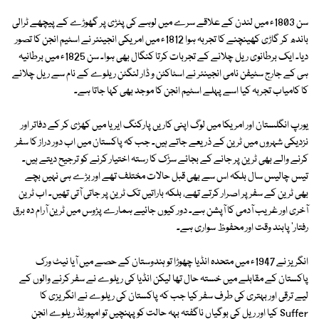
سن 1803ء میں لندن کے علاقے سرے میں لوہے کی پٹڑی پر گھوڑے کے پیچھے ٹرالی
باندھ کر گاڑی کھینچنے کا تجربہ ہوا 1812ء میں امریکی انجینئر نے اسٹیم انجن کا تصور
دیا۔ ایک برطانوی ریل چلانے کے تجربات کرتا کنگال بھی ہوا۔ سن 1825ء میں برطانیہ
ہی کے جارج سٹیفن نامی انجینئر نے اسٹاکٹن و ڈار لنگٹن ریلوے کے نام سے ریل چلانے
کا کامیاب تجربہ کیا اسے پہلے اسٹیم انجن کا موجد بھی کہا جاتا ہے۔
یورپ انگلستان اور امریکا میں لوگ اپنی کاریں پارکنگ ایریا میں کھڑی کر کے دفاتر اور
نزدیکی شہروں میں ٹرین کے ذریعے جاتے ہیں۔ جب کہ پاکستان میں اب دور دراز کا سفر
کرنے والے بھی ٹرین پر جانے کے بجائے سڑک کا رستہ اختیار کرنے کو ترجیح دیتے ہیں۔
تیس چالیس سال بلکہ اس سے بھی قبل حالات مختلف تھے اور بڑے ہی نہیں بچے
بھی ٹرین کے سفر پر اصرار کرتے تھے، بلکہ باراتیں تک ٹرین پر جاتی آتی تھیں۔ اب ٹرین
آخری اور غریب آدمی کا آپشن ہے۔ دور کیوں جائیے ہمارے پڑوس میں ٹرین آرام دہ برق
رفتار' پابند وقت اور محفوظ سواری ہے۔
انگریز نے 1947ء میں متحدہ انڈیا چھوڑا تو ہندوستان کے حصے میں آیا نیٹ ورک
پاکستان کے مقابلے میں خستہ حال تھا لیکن انڈیا کی ریلوے نے سفر کرنے والوں کے
لیے ترقی اور بہتری کی طرف سفر کیا جب کہ پاکستان کی ریلوے نے انگریزی کا
Suffer کیا اور ریل کی بوگیاں ناگفتہ بہہ حالت کو پہنچیں تو امپورٹڈ ریلوے انجن