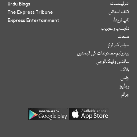
انٹرٹینمنٹ
Urdu Blogs
لائف اسٹائل
The Express Tribune
ٹاپ ٹرینڈ
Express Entertainment
دلچسپ و عجیب
صحت
سونے کے نرخ
پیٹرولیم مصنوعات کی قیمتیں
سائنس و ٹیکنالوجی
بلاگ
بزنس
ویڈیوز
جرائم