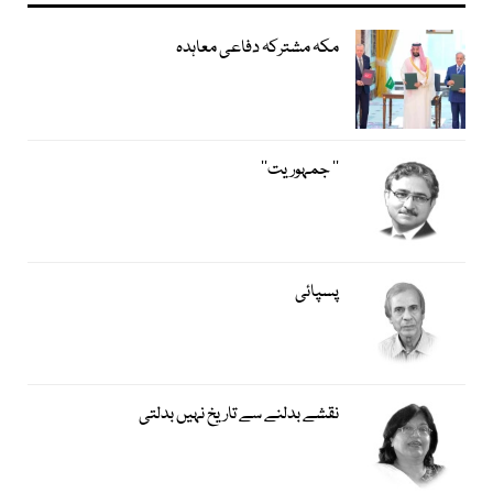
مکہ مشترکہ دفاعی معاہدہ
’’ جمہوریت‘‘
پسپائی
نقشے بدلنے سے تاریخ نہیں بدلتی