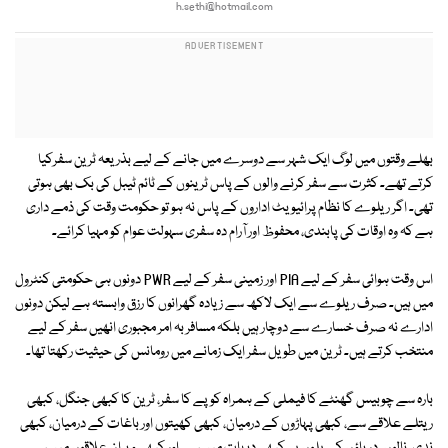
h.sethi@hotmail.com
بھلے وقتوں میں لوگ ایک شہر سے دوسرے میں جانے کے لیے بذریعہ ٹرین سفرکیا
کرتے تھے۔ کثرت سے سفر کرنے والوں کے پاس ٹرینوں کے ٹائم ٹیبل کی بک بھی ہوتی
تھی۔ اگر ریلوے کا نظام پرائیویٹ اداروں کے پاس نہ ہو تو حکومت وقت کی ذمے داری
ہے کہ وہ اوقات کی پابندی، محفوظ اور آرام دہ سفری سہولت عوام کو مہیا کرائے۔
اس وقت ہوائی سفر کے لیے PIA اور زمینی سفر کے لیے PWR دونوں ہی حکومتی کنٹرول
میں ہیں۔ صرف ریلوے سے ایک لاکھ سے زیادہ گھرانوں کا رزق وابستہ ہے لیکن دونوں
ادارے نہ صرف خسارے سے دوچار ہیں بلکہ مسافر بہ امر مجبوری انھیں سفر کے لیے
منتخب کرتے ہیں۔ ٹرین میں طویل سفر ایک زمانے میں رومانس کی حیثیت رکھتا تھا۔
بارہ سے چوبیس گھنٹے کا فیملی کے ہمراہ کوپے کا سفر، ٹرین کا کبھی جنگل، کبھی
ریتلے علاقے سے، کبھی پہاڑوں کے درمیان، کبھی کھیتوں اور باغات کے درمیان، کبھی