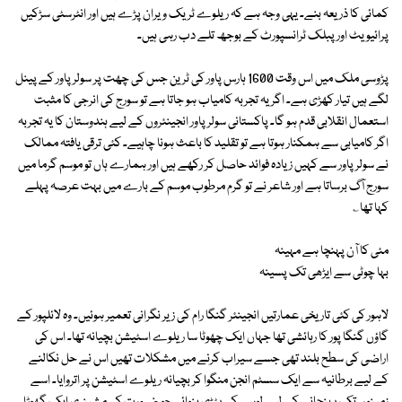
کمائی کا ذریعہ بنے۔ یہی وجہ ہے کہ ریلوے ٹریک ویران پڑے ہیں اور انٹرسٹی سڑکیں
پرائیویٹ اور پبلک ٹرانسپورٹ کے بوجھ تلے دب رہی ہیں۔
پڑوسی ملک میں اس وقت 1600 ہارس پاور کی ٹرین جس کی چھت پر سولر پاور کے پینل
لگے ہیں تیار کھڑی ہے۔ اگر یہ تجربہ کامیاب ہو جاتا ہے تو سورج کی انرجی کا مثبت
استعمال انقلابی قدم ہو گا۔ پاکستانی سولر پاور انجینئروں کے لیے ہندوستان کا یہ تجربہ
اگر کامیابی سے ہمکنار ہوتا ہے تو تقلید کا باعث ہونا چاہیے۔ کئی ترقی یافتہ ممالک
نے سولر پاور سے کہیں زیادہ فوائد حاصل کر رکھے ہیں اور ہمارے ہاں تو موسم گرما میں
سورج آگ برساتا ہے اور شاعر نے تو گرم مرطوب موسم کے بارے میں بہت عرصہ پہلے
کہا تھا؎
مئی کا آن پہنچا ہے مہینہ
بہا چوٹی سے ایڑھی تک پسینہ
لاہور کی کئی تاریخی عمارتیں انجینئر گنگا رام کی زیر نگرانی تعمیر ہوئیں۔ وہ لائلپور کے
گاؤں گنگا پور کا رہائشی تھا جہاں ایک چھوٹا سا ریلوے اسٹیشن بچیانہ تھا۔ اس کی
اراضی کی سطح بلند تھی جسے سیراب کرنے میں مشکلات تھیں اس نے حل نکالنے
کے لیے برطانیہ سے ایک سسٹم انجن منگوا کر بچیانہ ریلوے اسٹیشن پر اتروایا۔ اسے