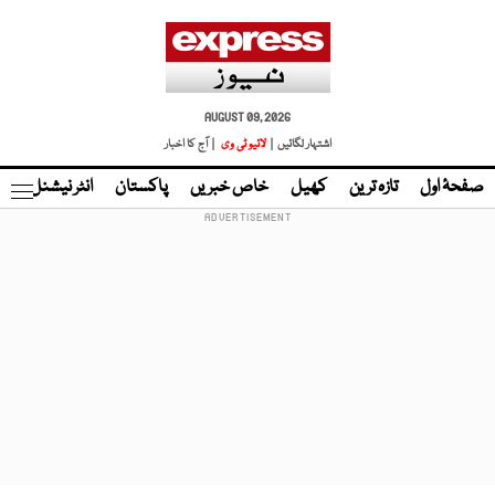
AUGUST 09, 2026
اشتہار لگائیں |
لائیو ٹی وی
| آج کا اخبار
صفحۂ اول
تازہ ترین
کھیل
خاص خبریں
پاکستان
انٹر نیشنل
ٹا