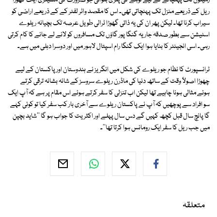
زمینوں تک پہنچانے کے لیے لوہے کی پٹڑی بنوائی جو ضرورت کی مشینری ایک گھوڑا
ریل کے ذریعے منزل تک پہنچاتی تھی۔ اس کا مقصد واٹر لفٹر کے کے ذریعے اراضی کو
سیراب کرنا تھا۔ لیکن پھر ان کی یہ ذاتی گھوڑا ٹرالی طویل عرصہ تک بچیانہ ریلوے
اسٹیشن سے بطور صدقہ جاریہ گنگا پور گاؤں تک مسافروں کو لانے لے جانے کا کام کرتی
رہی۔ اسی انجینئر کا بنایا ہوا ایک گنگا رام اسپتال لاہور میں اور دوسرا دہلی میں ہے۔
ٹرانسپورٹ کا نظام جو ریلوے کی شکل میں انگریز نے ہندوستان اور پاکستان کے لیے
چھوڑا اصولاً وقت کے ساتھ دنیا کی ماڈرن ریلوے سروسز کے شانہ بشانہ ترقی کرتے
ہوئے مثالی ہونا چاہیے تھا لیکن اب تنزلی کا سفر کرتے ہوئے اس مقام پر ہے کہ آپ ایک
سو افراد سے پوچھیں کہ آپ نے پاکستان ریلوے سے آخری بار کب سفر کیا تو کوئی کہے
گا پانچ سال قبل کچھ کہیں گے دس سال پہلے اور اکثریت کا جواب ہو گا ''شاید بچپن
میں جب ریل کا سفر ایک رومانس ہوا کرتا تھا''۔
متعلقہ