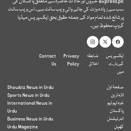
express.pk
خبروں اور حالات حاضرہ سے متعلق پاکستان کی
سب سے زیادہ وزٹ کی جانے والی ویب سائٹ ہے۔ اس ویب سائٹ
پر شائع شدہ تمام مواد کے جملہ حقوق بحق ایکسپریس میڈیا
گروپ محفوظ ہیں۔
ایکسپریس
ضابطہ
Privacy
Contact
کے بارے
اخلاق
Policy
Us
میں
صفحۂ اول
Showbiz News in Urdu
تازہ ترین
Sports News in Urdu
غزہ لہو لہو
International News in
پاکستان
Urdu
انٹر نیشنل
Business News in Urdu
کھیل
Urdu Magazine