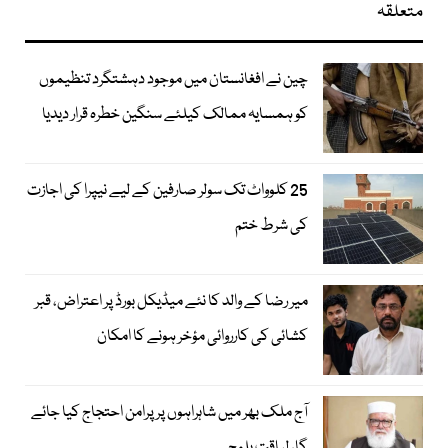
متعلقہ
چین نے افغانستان میں موجود دہشتگرد تنظیموں
کو ہمسایہ ممالک کیلئے سنگین خطرہ قرار دیدیا
25 کلوواٹ تک سولر صارفین کے لیے نیپرا کی اجازت
کی شرط ختم
میر رضا کے والد کا نئے میڈیکل بورڈ پر اعتراض، قبر
کشائی کی کارروائی مؤخر ہونے کا امکان
آج ملک بھر میں شاہراہوں پر پرامن احتجاج کیا جائے