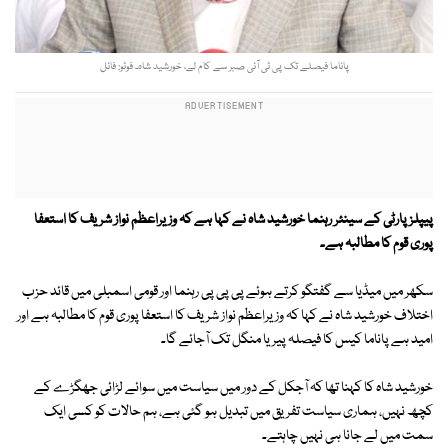
پاناما فیصلے تک پی ٹی آئی صبر سے کام لے، خورشید شاہ۔ فوٹو: فائل
پیپلز پارٹی کے سینئر رہنما خورشید شاہ نے کہا ہے کہ وزیراعظم نواز شریف کا استعفا
پوری قوم کا مطالبہ ہے۔
سکھر میں میڈیا سے گفتگو کرتے ہوئے پی پی پی رہنما اور قومی اسمبلی میں قائد حزب
اختلاف خورشید شاہ نے کہا کہ وزیراعظم نواز شریف کا استعفا پوری قوم کا مطالبہ ہے اور
امید ہے پاناما کیس کا فیصلہ پیر یا منگل تک آجائے گا۔
خورشید شاہ کا کہنا تھا کہ آجکل کے دور میں سیاست میں سوائے لڑائی جھگڑے کے
کچھ نہیں، ہماری سیاست تفریق میں تبدیل ہو گئی ہے، ہم حالات کو کسی ایک
سمت میں لے جانا ہی نہیں چاہتے۔