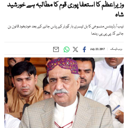
وزیراعظم کا استعفا پوری قوم کا مطالبہ ہے خورشید
شاہ
نیب آرڈیننس منسوخی کا بل تیسری بار گورنر کے پاس جانے کے بعد خودبخود قانون بن
جائے گا، پی پی پی رہنما
ویب ڈیسک
July 23, 2017