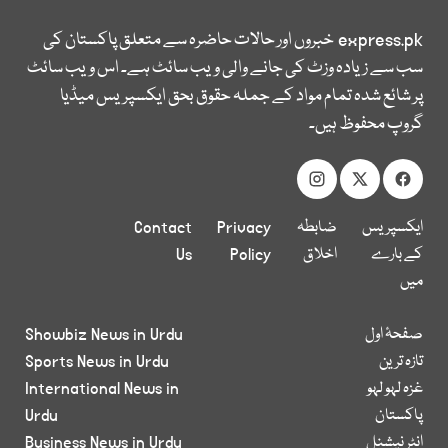
express.pk
خبروں اور حالات حاضرہ سے متعلق پاکستان کی
سب سے زیادہ وزٹ کی جانے والی ویب سائٹ ہے۔ اس ویب سائٹ
پر شائع شدہ تمام مواد کے جملہ حقوق بحق ایکسپریس میڈیا
گروپ محفوظ ہیں۔
ایکسپریس
ضابطہ
Privacy
Contact
کے بارے
اخلاق
Policy
Us
میں
صفحۂ اول
Showbiz News in Urdu
تازہ ترین
Sports News in Urdu
غزہ لہو لہو
International News in
پاکستان
Urdu
انٹر نیشنل
Business News in Urdu