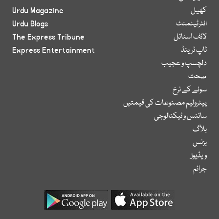
کھیل
Urdu Magazine
انٹرٹینمنٹ
Urdu Blogs
لائف اسٹائل
The Express Tribune
ٹاپ ٹرینڈ
Express Entertainment
دلچسپ و عجیب
صحت
سونے کے نرخ
پیٹرولیم مصنوعات کی قیمتیں
سائنس و ٹیکنالوجی
بلاگ
بزنس
ویڈیوز
جرائم