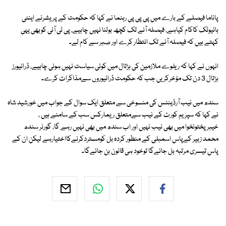
پاناما فیصلے کے بارے میں پی پی پی رہنما نے کہا کہ حکومت کے پریشرنے اینٹی
بائیوٹک کاکام کیاہے، فیصلہ آنے تک کچھ بولنا نہیں چاہیے، پی ٹی آئی کوبھی یہی
کہتے ہیں کہ فیصلہ آنے تک انتظار کرے اور صبر سے کام لے۔
انہوں نے کہا کہ ریلوے ملازمین کی ہڑتال میں کوئی سیاست نہیں ہونی چاہیے، ڈرائیورز
ہڑتال 3 دن تک مؤخرکریں جب کہ حکومت ڈرائیوروں سےمذاکرات کرے۔
سندھ میں نیب آرڈیننس کی منسوخی سے متعلق ایک سوال کے جواب میں خورشید شاہ
نے کہا کہ سپریم کورٹ کے نیب سےمتعلق ریمارکس سب کے سامنے ہیں ،
خیبرپختونخوا میں بھی نیب نہیں اور اب سندھ میں بھی نہیں رہے گا، گورنر سندھ
محمد زبیر کےپاس اسمبلی کے منظور کردہ بل کومستردکرنےکااختیارہے لیکن ان کے
پاس تیسری مرتبہ بل جائےگا توخود ہی قانون بن جائےگا۔