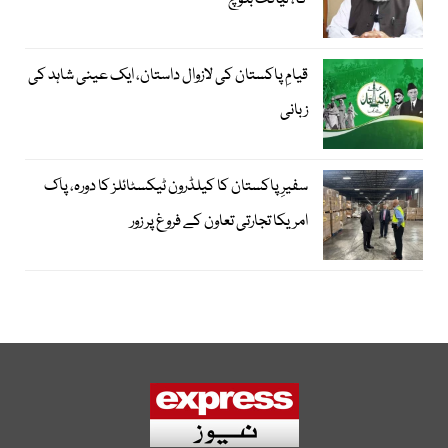
گا، لیاقت بلوچ
قیامِ پاکستان کی لازوال داستان، ایک عینی شاہد کی
زبانی
سفیرِ پاکستان کا کیلڈرون ٹیکسٹائلز کا دورہ، پاک
امریکا تجارتی تعاون کے فروغ پر زور