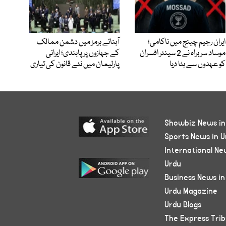
ایران رجیم چینج میں ناکامی؛
آبنائے ہرمز میں دشمن ممالک
موساد سربراہ نے 2 سینئر افسران
کے جہازوں پر پابندی؛ ایرانی
کو عہدوں سے ہٹا دیا
پارلیمان میں نئے قانون کی تیاری
Showbiz News in
Sports News in U
International Ne
Urdu
Business News in
Urdu Magazine
Urdu Blogs
The Express Tri