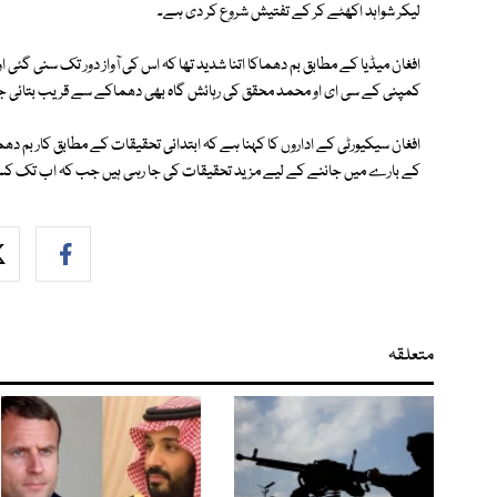
لیکر شواہد اکھٹے کر کے تفتیش شروع کر دی ہے۔
افغان میڈیا کے مطابق بم دھماکا اتنا شدید تھا کہ اس کی آواز دور تک سنی گئی 
کمپنی کے سی ای او محمد محقق کی رہائش گاہ بھی دھماکے سے قریب بتائی ج
افغان سیکیورٹی کے اداروں کا کہنا ہے کہ ابتدائی تحقیقات کے مطابق کار بم دھ
کے بارے میں جاننے کے لیے مزید تحقیقات کی جا رہی ہیں جب کہ اب تک کسی
متعلقہ