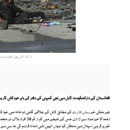
اب تک کسی بھی تنظیم نے بم د
افغانستان کے دارالحکومت کابل میں نجی کمپنی کے دفتر کے باہر خودکش کار بم دھماکے کے نتیجے میں 30 اف
غیر ملکی خبر رساں ادارے کے مطابق کابل کے علاقے گلئی دواخانہ میں خودکش 
دھماکا خیز مواد سے اڑا دی جس 
طور پر قریبی اسپتال میں منتقل کیا جہاں انہیں طبی امداد فراہم کی جا رہی 