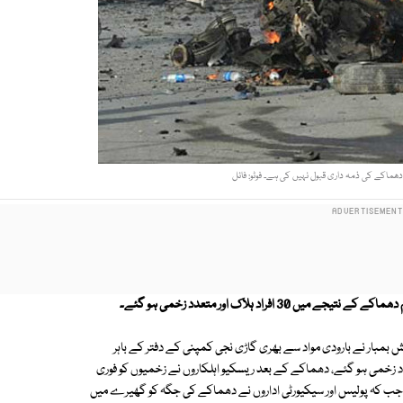
ھماکے کی ذمہ داری قبول نہیں کی ہے۔ فوٹو: فائل
راد ہلاک اور متعدد زخمی ہو گئے۔
بمبار نے بارودی مواد سے بھری گاڑی نجی کمپنی کے دفتر کے باہر
کے نتیجے میں کم از کم 30 افراد ہلاک اور متعدد زخمی ہو گئے، دھماکے کے بعد ریسکیو اہلکاروں نے زخمیوں کو فوری
ہے جب کہ پولیس اور سیکیورٹی اداروں نے دھماکے کی جگہ کو گھیرے میں