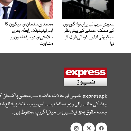
سعودی عرب نے ایران نواز گروہوں
محمد بن سلمان اور میکرون کا
کے ممکنہ حملے کے پیش نظر
اہم ٹیلیفونک رابطہ، بحری
سیکیورٹی اداروں کو ہائی الرٹ کر
سلامتی اور دو طرفہ تعاون پر
دیا
مشاورت
express.pk
خبروں اور حالات حاضرہ سے متعلق پاکستان 
وزٹ کی جانے والی ویب سائٹ ہے۔ اس ویب سائٹ پر شائع شدہ
جملہ حقوق بحق ایکسپریس میڈیا گروپ محفوظ ہیں۔