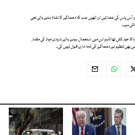
اور آس پاس کی عمارتیں لرز اٹھیں جب کہ دھماکے کا نشانا بننے والی نجی
اتی ہے۔
ماکا خود کش تھا تاہم اس میں استعمال ہونے والے بارودی مواد کی مقدار
 بھی تنظیم نے دھماکے کی ذمہ داری قبول نہیں کی۔