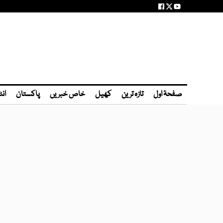
صفحۂ اول
تازہ ترین
کھیل
خاص خبریں
پاکستان
انٹ