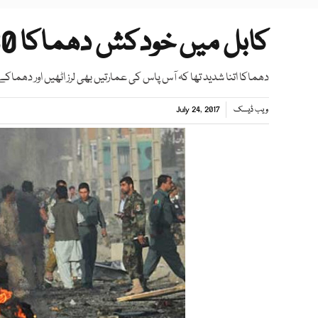
کابل میں خودکش دھماکا 30 افراد ہلاک
دھماکا اتنا شدید تھا کہ آس پاس کی عمارتیں بھی لرز اٹھیں اور دھماکے
ویب ڈیسک
July 24, 2017