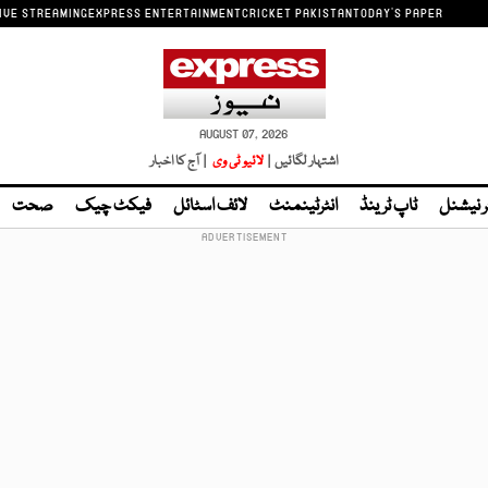
IVE STREAMING
EXPRESS ENTERTAINMENT
CRICKET PAKISTAN
TODAY'S PAPER
AUGUST 07, 2026
اشتہار لگائیں |
لائیو ٹی وی
| آج کا اخبار
ر نیشنل
ٹاپ ٹرینڈ
انٹرٹینمنٹ
لائف اسٹائل
فیکٹ چیک
صحت