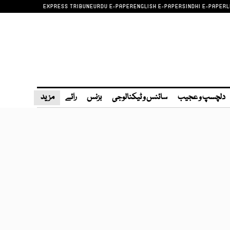
EXPRESS TRIBUNE
URDU E-PAPER
ENGLISH E-PAPER
SINDHI E-PAPER
L
دلچسپ و عجیب
سائنس و ٹیکنالوجی
بزنس
رائے
مزید