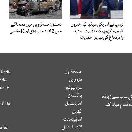
ٹرمپ نے امریکی میڈیا کی خبروں
دمشق؛ مسافر وین میں دھماکے
کو جھوٹا پروپیگنڈا قرار دے دیا،
میں 2 افراد جاں بحق اور 13 زخمی
وزیر دفاع کی بھرپور حمایت
صفحۂ اول
 Urdu
تازہ ترین
rdu
غزہ لہو لہو
ws in
پاکستان
کی سب سے زیادہ
انٹر نیشنل
 Urdu
 تمام مواد کے
کھیل
انٹرٹینمنٹ
لائف اسٹائل
bune