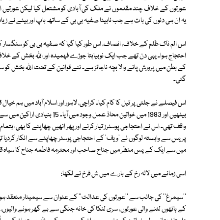
عورتوں کے خلاف چند مقدموں نے ملک کی آبادی کو مشتعل کیا لیکن عورتیں ا
یہ ان ہی دنوں کی بات ہے جب نابینا صفیہ بی بی کے ساتھ باپ اور بیٹے نے ز
اس الم ناک ظلم کے خلاف، انصاف، اس طور کیا گیا کہ صفیہ بی بی کو سنگسار کر
احتجاج ہوا۔ یہی دن تھے جب ایک نوبیاہتا جوڑے فہمیدہ اور اللہ بخش کے خلاف ا
گئی۔
اس فیصلے نے جلتی پر تیل کا کام کیا۔ کراچی، لاہور اور اسلام آباد میں ہم خیا
بیٹھیں اور 1983 میں خواتین محاذ عم
واقف تھی۔ اس نے احتجاجی پوسٹرز تیار کرنے اور پھر انھیں چھاپنے کا بھی اہتم
میں سے ایک کے پس منظر میں جناح صاحب اور محترمہ فاطمہ جناح کا سیاہ ق
اسی زمانے میں لالہ رخ کے بارے میں ش فرخ نے لکھا:
''سیمرغ'' کی جانب سے ''عورتوں کی عدالت'' کے عنوان سے سیمینار منعقد ہو ر
کے ہاتھوں لٹنے والی عورتوں، سری لنکا کی خانہ جنگی سے بے گھر ہونے والیوں، 