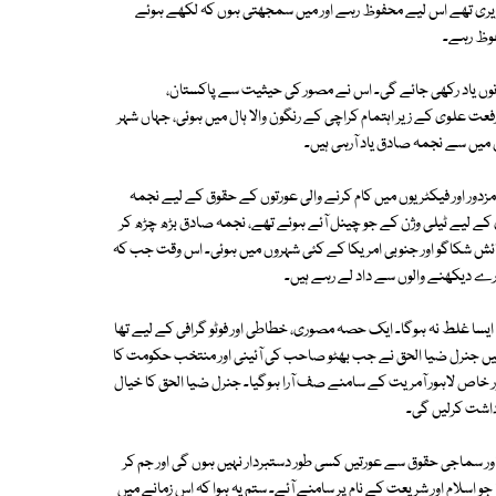
 تحریری تھے اس لیے محفوظ رہے اور میں سمجھتی ہوں کہ لکھے ہوئے
حفوظ رہے۔
دنوں یاد رکھی جائے گی۔ اس نے مصور کی حیثیت سے پاکستان،
عت علوی کے زیر اہتمام کراچی کے رنگون والا ہال میں ہوئی، جہاں شہر
میں سے نجمہ صادق یاد آرہی ہیں۔
دور اور فیکٹریوں میں کام کرنے والی عورتوں کے حقوق کے لیے نجمہ
ے لیے ٹیلی وژن کے جو چینل آئے ہوئے تھے، نجمہ صادق بڑھ چڑھ کر
نمائش شکاگو اور جنوبی امریکا کے کئی شہروں میں ہوئی۔ اس وقت جب کہ
ارے دیکھنے والوں سے داد لے رہے ہیں۔
ایسا غلط نہ ہوگا۔ ایک حصہ مصوری، خطاطی اور فوٹو گرافی کے لیے تھا
شخصیت کی دوسری جہت سیاسی جدوجہد کے لیے مخصوص تھی۔ 1977 میں جنرل ضیا الحق نے جب بھٹو صاحب کی آئینی اور منتخب حکومت کا
طور خاص لاہور آمریت کے سامنے صف آرا ہوگیا۔ جنرل ضیا الحق کا خیال
داشت کرلیں گی۔
 اور سماجی حقوق سے عورتیں کسی طور دستبردار نہیں ہوں گی اور جم کر
 اسلام اور شریعت کے نام پر سامنے آئے۔ ستم یہ ہوا کہ اس زمانے میں