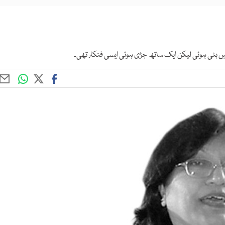
میں بٹی ہوئی لیکن ایک ساتھ جڑی ہوئی ایسی فنکار تھی۔