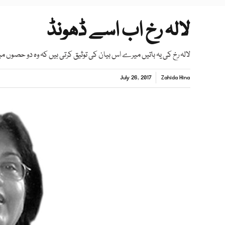
لالہ رخ اب اسے ڈھونڈ
لالہ رخ کی یہ باتیں میرے اس بیان کی توثیق کرتی ہیں کہ وہ دو حصوں 
July 26, 2017
Zahida Hina