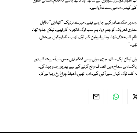
 اظہار، دوسری عورتوں کے ساتھ اپنا دکھ باٹنے کا اقدام، انسانی حقوق
ہ کے کیمرے میں سمٹ آیا ہے۔
ا، ہم پر حکم صادر کیے جارہے تھے۔ میرے نزدیک ''اتھارٹی'' ناقابل
ماری تحریک کو جنم دیا۔ ہم سب لوگ ناتجربہ کار تھے۔ لیکن جذبہ تھا۔
م کے خلاف تھا۔ وہ ٹریڈ یونین کے لوگ تھے۔ طلبا، وکیل، صحافی،
ی۔''
ہوئی لیکن ایک ساتھ جڑی ہوئی ایسی فنکار تھی جس نے آمریت کے دورِ
اکستانی سماج میں انصاف رائج کرنے کے لیے بھرپور جدوجہد کی۔
 کف لوگ کہاں سے آئیں گے۔ اب انھیں ڈھونڈ چراغ رخ زیبا لے کر۔