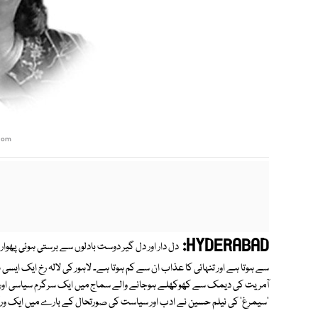
com
HYDERABAD:
دل دار اور دل گیر دوست بادلوں سے برستی ہوئی پھوار 
سے ہوتا ہے اور تنہائی کا عذاب ان سے کم ہوتا ہے۔ لاہور کی لالہ رخ ایک ایسی
'سیمرغ' کی نیلم حسین نے ادب اور سیاست کی صورتحال کے بارے میں ایک و