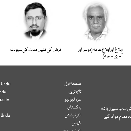
ابلاغ اور ابلاغِ عامہ (دوسرا اور
قرض کی قلیل مدت کی سہولت
آخری حصہ)
صفحۂ اول
 Urdu
تازہ ترین
rdu
غزہ لہو لہو
ws in
پاکستان
کی سب سے زیادہ
انٹر نیشنل
 Urdu
 تمام مواد کے
کھیل