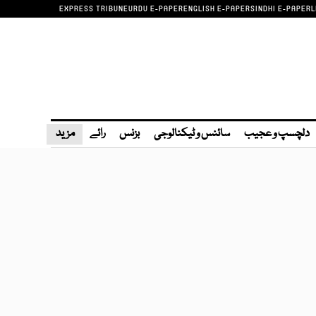
EXPRESS TRIBUNE
URDU E-PAPER
ENGLISH E-PAPER
SINDHI E-PAPER
L
دلچسپ و عجیب
سائنس و ٹیکنالوجی
بزنس
رائے
مزید