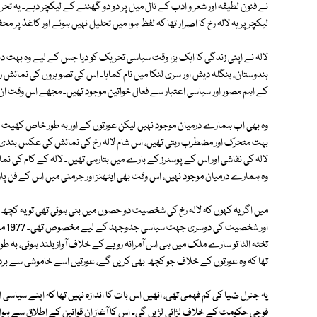
نے فنون لطیفہ اور شعر و ادب کے تال میل پر دو دو گھنٹے کے لیکچر دیے۔ یہ
لیکچر پر یہ لالہ رخ کا اصرار تھا کہ لفظ ہوا میں تحلیل نہیں ہوئے اور کاغذ پر م
لالہ نے اپنی زندگی کا ایک بڑا وقت سیاسی تحریک کو دیا جس کے لیے وہ بہت 
ہندوستان، بنگلہ دیش اور سری لنکا میں نام کمایا۔ اس کی تصویروں کی نمائش رف
کے اہم مصور اور سیاسی اعتبار سے فعال خواتین موجود تھیں۔ مجھے اس وقت ان 
وہ بھی اب ہمارے درمیان موجود نہیں لیکن عورتوں کے اور بہ طور خاص کھیت مز
بہت متحرک اور مضطرب رہتی تھیں، اس شام لالہ رخ کی نمائش کی عکس بندی ک
لالہ کی نقاشی اور اس کے پوسٹرز کے بارے میں بتارہی تھیں۔ لالہ کے کام کی 
وہ ہمارے درمیان موجود نہیں، اس وقت بھی ایتھنز اور جرمنی میں اس کے فن پ
میں اگر یہ کہوں کہ لالہ رخ کی شخصیت دو حصوں میں بٹی ہوئی تھی تو یہ کچھ 
اور 
تختہ الٹا تو سارے ملک میں ہی اس آمرانہ رویے کے خلاف آواز بلند ہوئی، بہ 
تھا کہ وہ عورتوں کے خلاف جو کچھ بھی کریں گے، عورتیں اسے خاموشی سے بر
یہ جنرل ضیا کی کم فہمی تھی، انھیں اس بات کا اندازہ نہیں تھا کہ اپنے سیاسی
فوجی حکومت کے خلاف لڑائی لڑیں گی۔ اس کا آغاز ان قوانین کے اطلاق سے ہوا جو