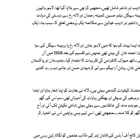
دیب اور شاعر شامل تھیں۔ مجھے کراچی سے بلایا گیا تھا، لاہور والیوں
نہ سہگل، نیلم حسین، ثمینہ رحمان اور لالہ رخ سے دوستی کی دولت
 دانشور اور ادیب خواتین سے مکالمہ ایک پُرمعنی تعلق کا سبب بنا۔ ایک
ا بہت کم ہوا کہ میں لاہور جاؤں اور لالہ رخ یا روبینہ سہگل کے سوا
کسی اور کے گھر ٹھہروں۔ لالہ کا گھر اپنی ایک تاریخی حیثیت رکھتا تھا۔ وہ حیات احمد خان کی بیٹی تھی جنہوں نے تقسیم کے بعد 1960 میں آل
ساتھ میوزک کانفرنس کی تقریبات کا اہتمام کیا۔ ہندوستان اور پاکستان
علی خان، روشن آرا بیگم سے لے کر مہدی حسن اور جانے دوسرے کتنے
اد کیفیات گندھی ہوئی ہیں۔ لالہ نے بغاوت کو اپنا شعار بنایا اور ابتدا
 برصغیر کی صوفی اور بھگتی روایات کی آمیزش تھی۔ ہم اس کے گھر
ے جو بدھ مت کی خانقاہوں سے ہوتی ہوئی شانتی نکیتن تک آئی اور آج
 گھر کو کلا مندر سمجھتی تھی، اسی لیے وہی روایتیں اس نے اختیار کر
کالج آف آرٹس کے فائنل ایئر کے طالب علموں کو لگاتار تین برس میں