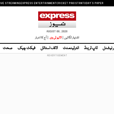
IVE STREAMING
EXPRESS ENTERTAINMENT
CRICKET PAKISTAN
TODAY'S PAPER
AUGUST 06, 2026
اشتہار لگائیں |
لائیو ٹی وی
| آج کا اخبار
ر نیشنل
ٹاپ ٹرینڈ
انٹرٹینمنٹ
لائف اسٹائل
فیکٹ چیک
صحت