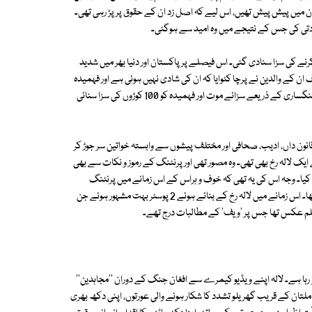
ن میں پیش پیش تھیں، اس لیے کہ اصل زد ان کے حقوق پر پڑ رہی تھی۔
یادتی کی جس کے نتیجے میں وہ امید سے ہوگئی۔
نے کی سزا سنادی گئی۔ اس فیصلے پر پاکستان اور دنیا بھر میں شدید
ن کے والدین نے پرچا کٹوایا کہ ان کی شادی نہیں ہوئی ہے اور فہمیدہ
کے بطن میں پرورش پانے والا بچہ ناجائز ہے۔ نئے قوانین کے تحت اللہ بخش کو سنگساری کے ذریعے سزائے موت اور فہمیدہ کو 100 کوڑوں کی سزا سنائی
ل قانون داں، ادیب، صحافی اور مختلف پیشوں سے وابستہ خواتین سر جوڑ کر
ل وجود میں آیا۔ 15 بنیادی اراکین میں سے ایک لالہ رخ بھی تھی۔ وہ مصور تھی اور پرنٹنگ کے رموز و نکات سے بھی
ام کیا۔ وجہ اس کی یہ تھی کہ خوف و ہراس کے اس زمانے میں پرنٹنگ
پریس سے وابستہ لوگوں نے 'ویف' کے احتجاجی پوسٹر چھاپنے سے انکار کردیا تھا۔ اس زمانے میں لالہ رخ کے بنائے ہوئے 2 پوسٹر بہت مشہور ہوئے جن
لم عکس تھا جس پر 'ویف' کے مطالبات درج تھے۔
ہا ہے۔ لالہ اپنے ویڈیو کیمرے سے افغان جنگ کے دوران ''مجاہدین''
ملتان کے قریب گھریلو تشدد کا شکار ہونے والی عورتوں، اپنی دکھ بھری