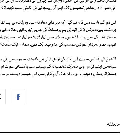
داستان بتانے والی خواتین کی زخمی روح، ان کے چہروں کی مظلومیت، ان کی جرأتِ
کی دعوے دار عالمی تنظیموں تک اپنی آواز پہنچانے کی کاوش، سب کچھ لال
اس دور کے بارے میں لالہ نے کہا: ''یہ میرا ذاتی معاملہ ہے۔ وہ وقت ہی ایسا تھ
برداشت ہے۔ مارشل لا کی اتھارٹی ہم پر مسلط کی جارہی تھی۔ انھی حالات نے ہ
ہماری تحریک میں ہر ایسا شخص ، جو ذی حس تھا، ذی شعور تھا، غیر جمہوری نظا
ادیب، مصور، مرد اور عورتیں ہم سب کی جدوجہد ایک تھی۔ ہماری ایک سمت تھ
لالہ رخ کی یہ باتیں میرے اس بیان کی توثیق کرتی ہیں کہ وہ دو حصوں میں بٹی 
سیاہ میں اپنے فن اور اپنی متحرک شخصیت کے وسیلے سے پاکستانی عورت اور پ
مسکراتی ہوئی وہ موہنی صورت تہ خاک آرام کرتی ہے۔ اس جیسے دوست اور سر بہ
متعلقہ