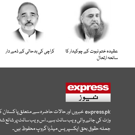
عقیدہ ختم نبوت کے چوکیدار کا
کراچی کی بدحالی کے ذمے دار
سانحہ ارتحال
express.pk
خبروں اور حالات حاضرہ سے متعلق پاکستان 
وزٹ کی جانے والی ویب سائٹ ہے۔ اس ویب سائٹ پر شائع شدہ
جملہ حقوق بحق ایکسپریس میڈیا گروپ محفوظ ہیں۔