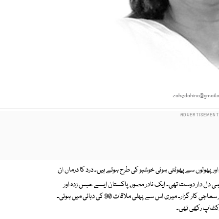
zahedahina@gmail.
اور پھولوں سے پھوٹتی ہوئی خوشبو کی طرح ہوتے ہیں۔ درد کا درماں ان
 ہی دل دار دوست تھی۔ ایک نادر مصور، پاکستان ایسے حبس زدہ اور
آمریت کی دیمک سے کھوکھلے ہوجانے والے سماج میں ایک سرگرم سیاسی اور سماجی کار گزار۔ میری اس سے پہلی ملاقات 90 کی دہائی میں ہوئی۔
رکشاپ رکھی تھی۔