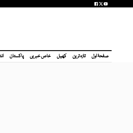
صفحۂ اول
تازہ ترین
کھیل
خاص خبریں
پاکستان
انٹ