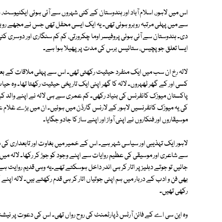
اس میں لاہور، اسلام آباد اور ہندوستان کے کئی شہروں سے آئی ہوئی ایکٹیوسٹ، ا
سے میں پہلی مرتبہ روبرو ہوئی تھی۔ یہ ایک ایسی محفل تھی جس نے مجھے روبی
دی۔ ہندوستان سے آئی ہوئی پروفیسر اوما چکرورتی، کم کم سنگاری اور دوسری کئی
ایسا تعلق جو پچیس، ستائیس برس کی مدت پر پھیلا ہوا ہے۔
لالہ رخ ان سب میں ایک منفرد حیثیت رکھتی تھی۔ اس سے پہلی ملاقات کے بعد ایس
پاکستان میوزک کانفرنس کی بنیاد رکھی۔ کم عمری سے ہی لالہ نے اپنے والد کے 
کی یہ میوزک کانفرنسیں لاہور کے لارنس گارڈن میں ہوئیں۔ ان میں بڑے غلام 
موسیقاروں اور فنکاروں نے اپنی آواز اور اپنے ساز کا جادو جگایا۔
لاہور ایک تہذیبی اور سیاسی شہر ہے۔ اس کے خمیر میں بغاوت اور تابعداری کی متض
سے شاعری اور موسیقی کی عظیم روایات سے اپنے وجود کو جوڑ کر رکھا۔ لالہ میں
جائیں تو جوتے دہلیز پر اتار کر ہی اندر داخل ہوسکتے تھے۔یہ وہی قدیم روایت ہ
بھی فن و ادب کے دربار میں ہم اپنی جوتیاں اتار کر ہی قدم رکھتے ہیں۔ لالہ اپنے
رکھی تھیں۔
وہ این سی اے کے فائن آرٹس ڈپارٹمنٹ کی روح رواں تھی۔ اس کی دعوت پر نیشنل 