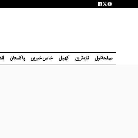
صفحۂ اول
تازہ ترین
کھیل
خاص خبریں
پاکستان
انٹ