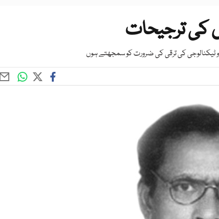
ں کی ترجیحات
 و ٹیکنالوجی کی ترقی کی ضرورت کو سمجھتے ہوں