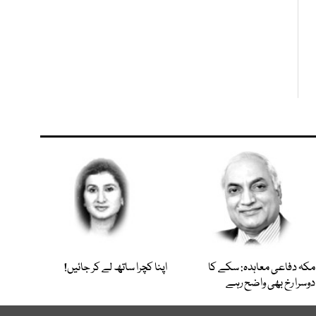
مکہ دفاعی معاہدہ: سکے کا
اپنا کچرا ساتھ لے کر جائیں!
دوسرا رخ بھی واضح رہے