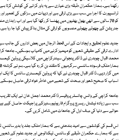
رکھنا ہے۔ ہمارا حکمران طبقہ بڑی عیاری سے یہ باور کرانے کی کوشش کرتا ہے کہ شہ
کو 70 سالوں سے انھی بھول بھلیوں میں پھنسا کر رکھا گیا ہے اور اب راہداری من
جنریشن کے چھوٹے چھوٹے منصوبوں کو ترقی کی مثال بناکر پیش کیا جا رہا ہے۔
جدید علوم تحقیق و ایجادات کے اس قحط الرجال میں بعض اداروں کی جانب س
ادارے ترقی کے حقیقی شعبوں کو مہمیز کرنے میں کامیاب ہوسکیں۔ جامعہ کراچی ک
محمد اقبال چوہدری نے ڈاکٹر پنجوانی سینٹرکراچی میں کلاسیکی پروٹین کیمسٹ
میں گزار دیے۔ ڈاکٹر اقبال چوہدری نے کہا کہ پروٹین کیمسٹری سائنس کا ایک 
اسباب کا صحیح شعور اور صحت کے شعبے میں خاطر خواہ ترقی حاصل ہوسکے۔
جامعہ کراچی کے وائس چانسلر پروفیسر ڈاکٹر محمد اجمل خان نے ایک تقریب 
سب سے زیادہ نیشنل ریسرچ پروگرام فار یونیورسٹیزکے پراجیکٹ حاصل کیے ہیں ہ
حوالے سے دنیا کی صف اول کی جامعات میں شامل کریں گے۔
اس قسم کی کوششوں سے امید بندھتی ہے کہ ہمارا ملک جلد یا بدیر سائنس، ٹیک
ہے کہ ہمارے حکمران طبقے کو سائنس، ٹیکنالوجی اور جدید علوم کے شعبوں