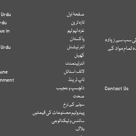
صفحۂ اول
 Urdu
تازہ ترین
rdu
غزہ لہو لہو
ws in
پاکستان
کی سب سے زیادہ
انٹر نیشنل
 Urdu
 تمام مواد کے
کھیل
انٹرٹینمنٹ
لائف اسٹائل
bune
ٹاپ ٹرینڈ
inment
دلچسپ و عجیب
Contact Us
صحت
سونے کے نرخ
پیٹرولیم مصنوعات کی قیمتیں
سائنس و ٹیکنالوجی
بلاگ