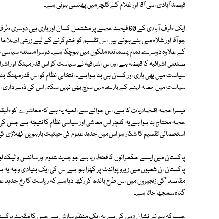
فیصد آبادی اسی آقا اور غلام کے کلچر میں پھنسی ہوئی ہے۔
ایک طرف آبادی کے 60 فیصد حصے پر مشتمل کسان اور ہاری ہیں
جو آقا اور غلام میں بٹے ہوئے ہیں اس تقسیم کو ختم کرنے کے لیے زرعی اصلاحات
سیاست میں بھی ہاری اور کسان ہی بنا ہوا ہے۔ انتخابی نظام کو اس قدر مہنگا ب
سیاست میں حصہ لینے کے بارے میں سوچ بھی نہیں سکتا، اس کی ذمے داری ای
تیسرا حصہ اقتصادیات کا ہے، اس حوالے سے المیہ یہ ہے کہ معاشرے کو طبقات 
حصہ محتاج بنا ہوا ہے یہ کلچر اس معاشی اور سیاسی نظام کا نتیجہ ہے جس کی تق
استحصالی تقسیم کا شکار ہو اس میں جدید علوم کی حیثیت بارہویں کھلاڑی ک
پاکستان میں ایسے حکمرانوں کا قحط رہا ہے جو جدید علوم اور سائنس و ٹیکن
پاکستان ان شعبوں میں زیرو پوائنٹ پر کھڑا ہوا ہے اس کی ایک بنیادی وجہ یہ 
مقاصد''کی زنجیروں میں اس طرح باندھ کر رکھ دیا ہے کہ ریاست کا رخ جدید علو
گناہ سمجھا جاتا ہے۔
جیساکہ ہم نے نشان دہی کی ہے یہ ایک منظم سازش ہے جس کا مقصد پاکستانی