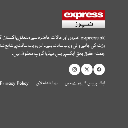
express.pk
خبروں اور حالات حاضرہ سے متعلق پاکستان 
وزٹ کی جانے والی ویب سائٹ ہے۔ اس ویب سائٹ پر شائع شدہ
جملہ حقوق بحق ایکسپریس میڈیا گروپ محفوظ ہیں۔
ایکسپریس کے بارے میں
ضابطہ اخلاق
Privacy Policy