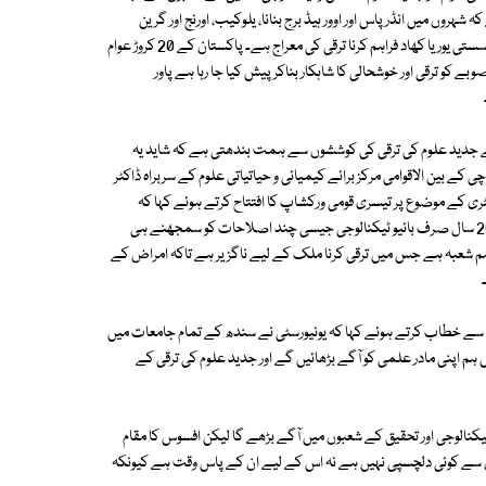
روں میں انڈر پاس اور اوور ہیڈ برج بنانا، یلوکیب، اورنج اور گرین
ٹرانسپورٹ کا اجرا ہی سب سے بڑی ترقی ہے اور دیہات میں سڑکوں کی تعمیر اور سستی یوریا کھاد فراہم کرنا ترقی کی معراج ہے۔ پاکستان کے 20 کروڑ عوام
صوبے کو ترقی اور خوشحالی کا شاہکار بناکر پیش کیا جا رہا ہے پاور
ے جدید علوم کی ترقی کی کوششوں سے ہمت بندھتی ہے کہ شاید یہ
ے بین الاقوامی مرکز برائے کیمیائی و حیاتیاتی علوم کے سربراہ ڈاکٹر
ری کے موضوع پر تیسری قومی ورکشاپ کا افتتاح کرتے ہوئے کہا کہ
ہمارا ملک فرسودہ سائنسی سرگرمیوں کا مقلد بن کر رہ گیا ہے۔ ہم نے گزشتہ 20 سال صرف بائیو ٹیکنالوجی جیسی چند اصلاحات کو سمجھنے ہی
اہم شعبہ ہے جس میں ترقی کرنا ملک کے لیے ناگزیر ہے تاکہ امراض کے
سے خطاب کرتے ہوئے کہا کہ یونیورسٹی نے سندھ کے تمام جامعات میں
م اپنی مادر علمی کو آگے بڑھائیں گے اور جدید علوم کی ترقی کے
نالوجی اور تحقیق کے شعبوں میں آگے بڑھے گا لیکن افسوس کا مقام
 سے کوئی دلچسپی نہیں ہے نہ اس کے لیے ان کے پاس وقت ہے کیونکہ