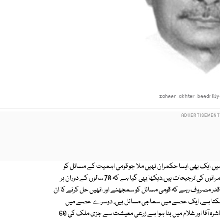
zaheer_akhter_beedri@
یا اجتماعی غیر ذمے داری ہے کہ 70 سالوں میں ہمیں ایک بھی ایسا حکمران نہیں ملا جو قومی اہمیت کے مسائل کو
سمجھتا ہو اور انھیں حل کرنے کی کوشش کی ہو۔ اس کی سب سے بڑی وجہ حکمرانوں کی ترجیحات ہیں،دیکھا یہی گیا ہے کہ 70 سالوں کے دوران ہر
در مصروف رہے کہ قومی مسائل کو سمجھنے اور انھیں حل کرنے کا ان
 جاسکتا ہے، ایک حصے میں سماجی مسائل ہیں، دوسرے حصے میں
سیاسی مسائل ہیں اور تیسرے حصے میں اقتصادی مسائل ہیں۔ ہمارا فیوڈل معاشرہ آقا اور غلام میں بٹا ہوا ہے زرعی معیشت سے جڑی ملک کی 60