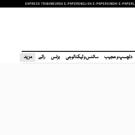
EXPRESS TRIBUNE
URDU E-PAPER
ENGLISH E-PAPER
SINDHI E-PAPER
L
دلچسپ و عجیب
سائنس و ٹیکنالوجی
بزنس
رائے
مزید