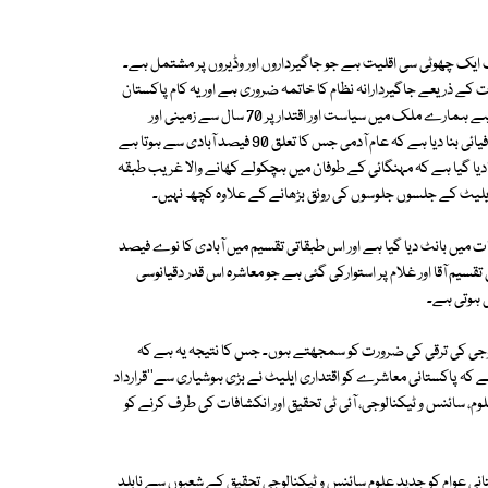
 دوسری طرف ایک چھوٹی سی اقلیت ہے جو جاگیرداروں اور وڈیروں پر مشتمل ہے۔
 کے ذریعے جاگیردارانہ نظام کا خاتمہ ضروری ہے اور یہ کام پاکستان
کے علاوہ دوسرے تمام پسماندہ ملکوں میں ہوچکا ہے۔ دوسرا مسئلہ سیاسی ہے ہمارے ملک میں سیاست اور اقتدار پر 70 سال سے زمینی اور
صنعتی اشرافیہ کا قبضہ ہے اور اس اشرافیہ نے سیاست کو اس قدر مہنگا اور اشرافیائی بنا دیا ہے کہ عام آدمی جس کا تعلق 90 فیصد آبادی سے ہوتا ہے
نادیا گیا ہے کہ مہنگائی کے طوفان میں ہچکولے کھانے والا غریب طبقہ
لیٹ کے جلسوں جلوسوں کی رونق بڑھانے کے علاوہ کچھ نہیں۔
میں بانٹ دیا گیا ہے اور اس طبقاتی تقسیم میں آبادی کا نوے فیصد
سیم آقا اور غلام پر استوارکی گئی ہے جو معاشرہ اس قدر دقیانوسی
ی ہوتی ہے۔
الوجی کی ترقی کی ضرورت کو سمجھتے ہوں۔ جس کا نتیجہ یہ ہے کہ
ہے کہ پاکستانی معاشرے کو اقتداری ایلیٹ نے بڑی ہوشیاری سے''قرارداد
م، سائنس و ٹیکنالوجی، آئی ٹی تحقیق اور انکشافات کی طرف کرنے کو
 عوام کو جدید علوم سائنس و ٹیکنالوجی تحقیق کے شعبوں سے نابلد