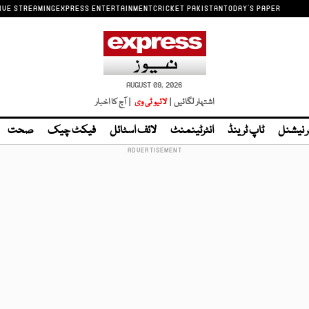
IVE STREAMING
EXPRESS ENTERTAINMENT
CRICKET PAKISTAN
TODAY'S PAPER
AUGUST 09, 2026
اشتہار لگائیں |
لائیو ٹی وی
| آج کا اخبار
ر نیشنل
ٹاپ ٹرینڈ
انٹرٹینمنٹ
لائف اسٹائل
فیکٹ چیک
صحت