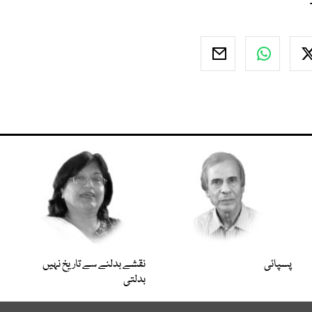
پسپائی
نقشے بدلنے سے تاریخ نہیں
بدلتی