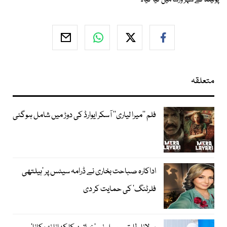
پولینڈ کے شہر ورسا میں کیا گیا۔
متعلقہ
فلم ’’میرا لیاری‘‘ آسکر ایوارڈ کی دوڑ میں شامل ہوگئی
اداکارہ صباحت بخاری نے ڈرامہ سیٹس پر ’ہیلتھی
فلرٹنگ‘ کی حمایت کر دی