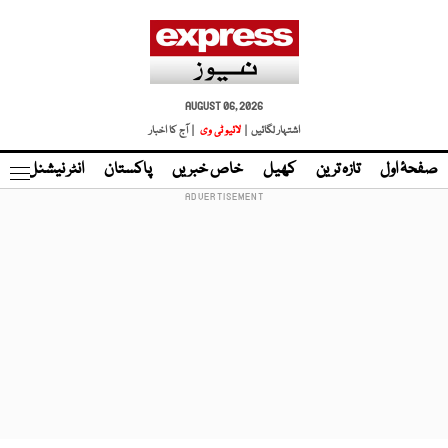
AUGUST 06, 2026
اشتہار لگائیں |
لائیو ٹی وی
| آج کا اخبار
صفحۂ اول
تازہ ترین
کھیل
خاص خبریں
پاکستان
انٹر نیشنل
ٹا