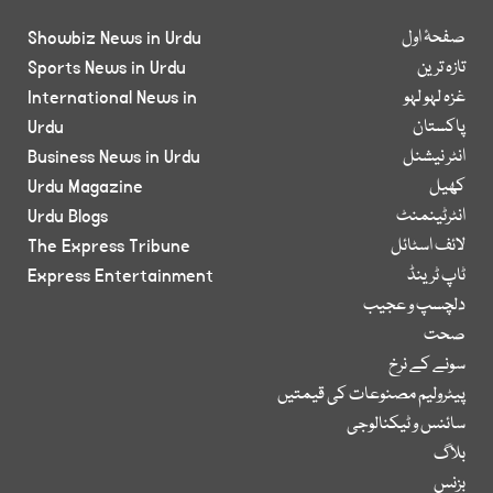
صفحۂ اول
Showbiz News in Urdu
تازہ ترین
Sports News in Urdu
غزہ لہو لہو
International News in
پاکستان
Urdu
انٹر نیشنل
Business News in Urdu
کھیل
Urdu Magazine
انٹرٹینمنٹ
Urdu Blogs
لائف اسٹائل
The Express Tribune
ٹاپ ٹرینڈ
Express Entertainment
دلچسپ و عجیب
صحت
سونے کے نرخ
پیٹرولیم مصنوعات کی قیمتیں
سائنس و ٹیکنالوجی
بلاگ
بزنس