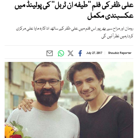
علی ظفر کی فلم ’’طیفہ ان ٹربل‘‘ کی پولینڈ میں
عکسبندی مکمل
رومان اور مزاح سے بھرپور اس فلم میں علی ظفر کے ساتھ اداکارہ مایا علی مرکزی
کردارمیں نظر آئیں گی
July 27, 2017
Showbiz Reporter