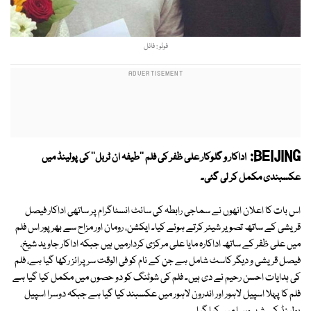
فوٹو : فائل
BEIJING:
اداکار و گلوکار علی ظفر کی فلم ''طیفہ ان ٹربل'' کی پولینڈ میں
عکسبندی مکمل کر لی گئی۔
اس بات کا اعلان انھوں نے سماجی رابطہ کی سائٹ انسٹاگرام پر ساتھی اداکار فیصل
قریشی کے ساتھ تصویر شیئر کرتے ہوئے کیا۔ ایکشن، رومان اور مزاح سے بھرپور اس فلم
میں علی ظفر کے ساتھ اداکارہ مایا علی مرکزی کردارمیں ہیں جبکہ اداکار جاوید شیخ،
فیصل قریشی و دیگر کاسٹ شامل ہے جن کے نام کو فی الوقت سرپرائز رکھا گیا ہے، فلم
کی ہدایات احسن رحیم نے دی ہیں۔ فلم کی شوٹنگ کو دو حصوں میں مکمل کیا گیا ہے
فلم کا پہلا اسپیل لاہور اور اندرون لاہور میں عکسبند کیا گیا ہے جبکہ دوسرا اسپیل