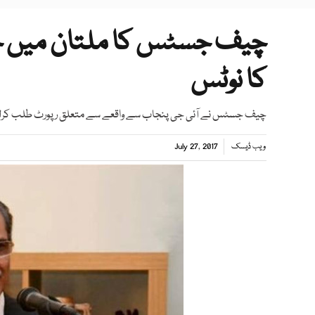
چیف جسٹس کا ملتان میں جر
کا نوٹس
چیف جسٹس نے آئی جی پنجاب سے واقعے سے متعلق رپورٹ طلب کرل
ویب ڈیسک
July 27, 2017