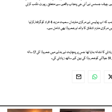
 لیا ہے، چیف جسٹس نے آئی جی پنجاب واقعے سے متعلق رپورٹ طلب کرلی
دوسری جانب خاتون سے زیادتی کے واقعہ پر گزشتہ روز 20 افراد کو گرفتارکیا تھا جب کہ اب پولیس نے مرکزی ملزمان سمیت مزید 4 افراد کوگرفتارکرلیا
واضح رہے کہ ملتان میں 16 جولائی کوعمر وڈا نامی شخص نے 12 سالہ لڑکی کو زیادتی کا نشانہ بنایا تھا جس پرپنچایت نے بدلے میں عمروڈا کی 17 سالہ
۔