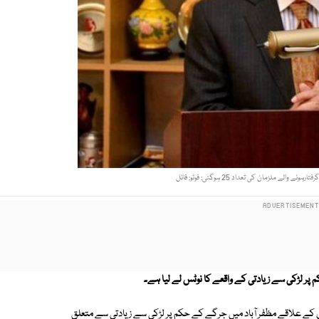
الے ملزمان کی تعداد 25 ہوگئی: فوٹو: فائل
 لڑکی سے زیادتی کے واقعے کا نوٹس لے لیا ہے۔
کے علاقے مظفر آباد میں جرگے کے حکم پر لڑکی سے زیادتی سے متعلق