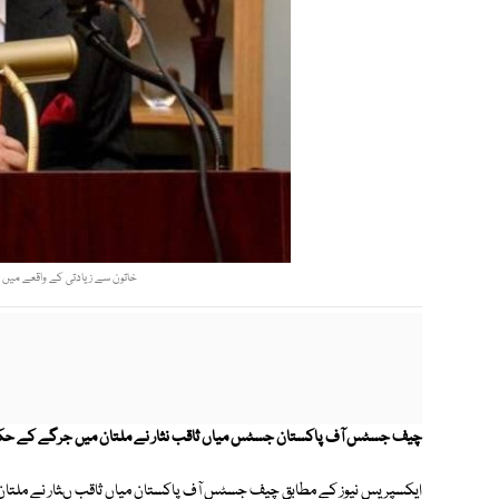
خاتون سے زیادتی کے واقعے میں گرفتارہونے و
چیف جسٹس آف پاکستان جسٹس میاں ثاقب نثار نے ملتان میں جرگے کے حکم پر
ایکسپریس نیوز کے مطابق چیف جسٹس آف پاکستان میاں ثاقب ںثار نے ملتان 