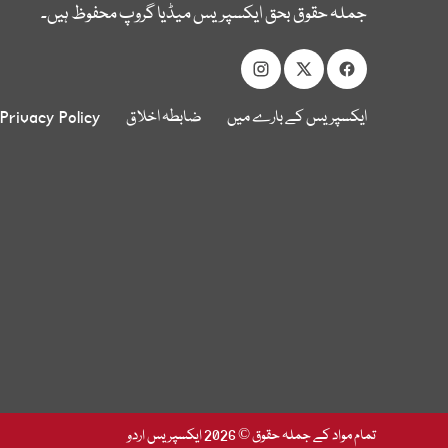
جملہ حقوق بحق ایکسپریس میڈیا گروپ محفوظ ہیں۔
ایکسپریس کے بارے میں
ضابطہ اخلاق
Privacy Policy
تمام مواد کے جملہ حقوق © 2026 ایکسپریس اردو