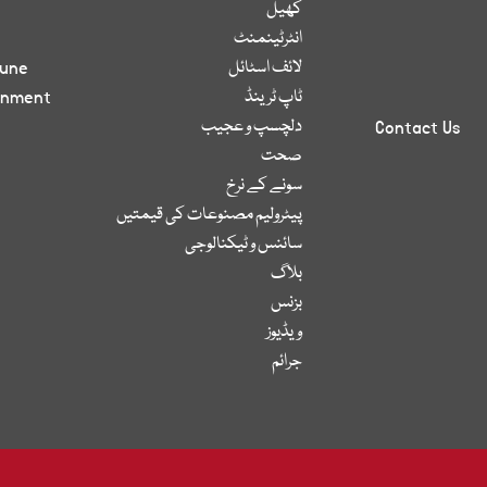
کھیل
انٹرٹینمنٹ
لائف اسٹائل
bune
ٹاپ ٹرینڈ
inment
دلچسپ و عجیب
Contact Us
صحت
سونے کے نرخ
پیٹرولیم مصنوعات کی قیمتیں
سائنس و ٹیکنالوجی
بلاگ
بزنس
ویڈیوز
جرائم