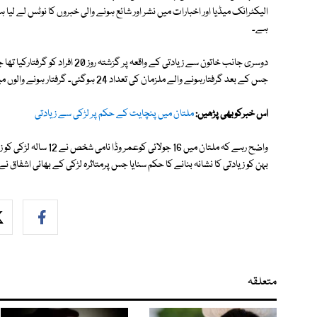
الیکٹرانک میڈیا اور اخبارات میں نشر اور شائع ہونے والی خبروں کا نوٹس لے
ہے۔
جس کے بعد گرفتارہونے والے ملزمان کی تعداد 24 ہوگئی۔ گرفتار ہونے والوں میں مرکزی ملزم اشفاق کا والد اورعمروڈا بھی شامل ہے۔
اس خبرکوبھی پڑھیں:
ملتان میں پنچایت کے حکم پر لڑکی سے زیادتی
بہن کو زیادتی کا نشانہ بنانے کا حکم سنایا جس پرمتاثرہ لڑکی کے بھائی اشفاق نے 18 جولائی کوعمر وڈا کی بہن کے ساتھ زیادتی کی
متعلقہ