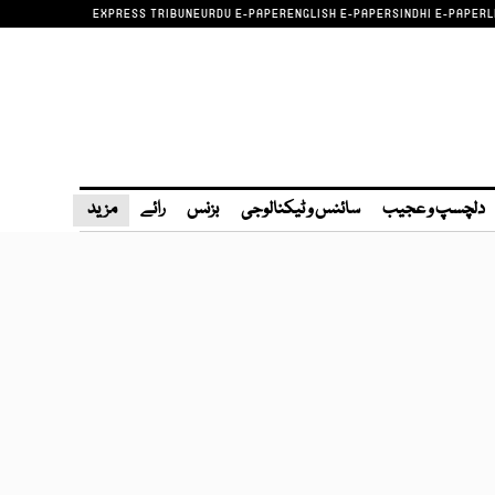
EXPRESS TRIBUNE
URDU E-PAPER
ENGLISH E-PAPER
SINDHI E-PAPER
L
دلچسپ و عجیب
سائنس و ٹیکنالوجی
بزنس
رائے
مزید