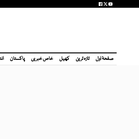
صفحۂ اول
تازہ ترین
کھیل
خاص خبریں
پاکستان
انٹ