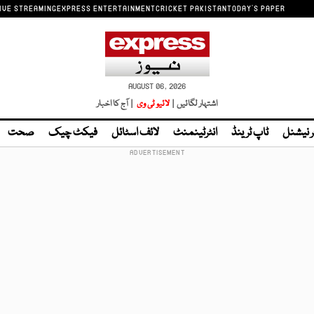
IVE STREAMING
EXPRESS ENTERTAINMENT
CRICKET PAKISTAN
TODAY'S PAPER
AUGUST 06, 2026
اشتہار لگائیں |
لائیو ٹی وی
| آج کا اخبار
ر نیشنل
ٹاپ ٹرینڈ
انٹرٹینمنٹ
لائف اسٹائل
فیکٹ چیک
صحت