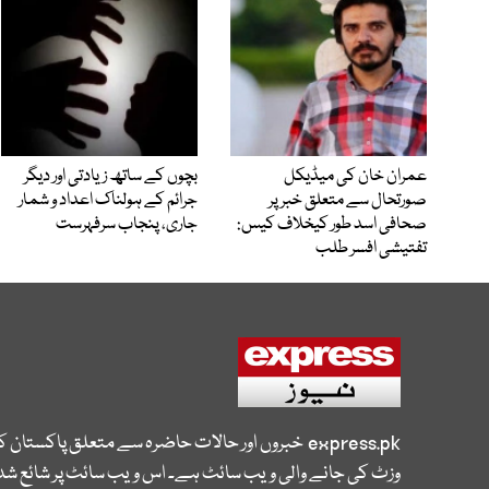
عمران خان کی میڈیکل
بچوں کے ساتھ زیادتی اور دیگر
صورتحال سے متعلق خبر پر
جرائم کے ہولناک اعداد و شمار
صحافی اسد طور کیخلاف کیس:
جاری، پنجاب سرفہرست
تفتیشی افسر طلب
express.pk
خبروں اور حالات حاضرہ سے متعلق پاکستان 
وزٹ کی جانے والی ویب سائٹ ہے۔ اس ویب سائٹ پر شائع شدہ