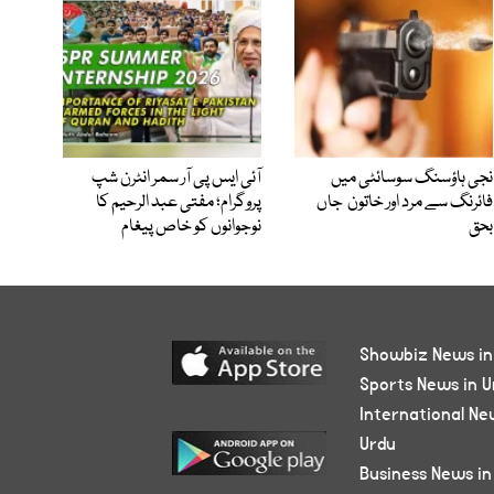
نجی ہاؤسنگ سوسائٹی میں
آئی ایس پی آر سمر انٹرن شپ
فائرنگ سے مرد اور خاتون جاں
پروگرام؛ مفتی عبد الرحیم کا
بحق
نوجوانوں کو خاص پیغام
Showbiz News in
Sports News in U
International Ne
Urdu
Business News in