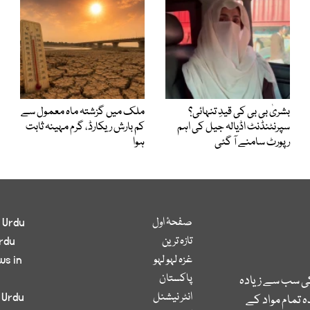
بشریٰ بی بی کی قیدِ تنہائی؟
ملک میں گزشتہ ماہ معمول سے
سپرنٹنڈنٹ اڈیالہ جیل کی اہم
کم بارش ریکارڈ، گرم مہینہ ثابت
رپورٹ سامنے آ گئی
ہوا
صفحۂ اول
 Urdu
تازہ ترین
rdu
غزہ لہو لہو
ws in
پاکستان
کی سب سے زیادہ
انٹر نیشنل
 Urdu
 تمام مواد کے