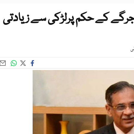
گے کے حکم پرلڑکی سے زیادتی
ی