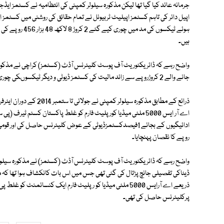
جرمانہ عائد کیا گیا تھا لیکن مذکورہ سیلولر کمپنی کی انتظامیہ نے کسٹمز 
اپیل دائر کی تاہم کسٹمز اپیلیٹ ٹربیونل نے تمام حقائق کی روشنی میں کسٹم
ہیں۔
واضح رہے کہ ڈائریکٹوریٹ آف پوسٹ کلیئرنس آڈٹ (کسٹمز) کراچی نے مذک
جانے والے 2 کروڑروپے سے زائد مالیت کی کسٹمز ڈیوٹی و دیگر ٹیکسوںکی چوری بے نقاب کی تھی۔
ذرائع کے مطابق مذکورہ سی
روپے کا نقصان پہنچایا۔
واضح رہے کہ ڈائریکٹوریٹ آف پوسٹ کلیئرنس آڈٹ (کسٹمز) نے مذکورہ سیل
پرکلیئرنس حاصل کی تھی۔