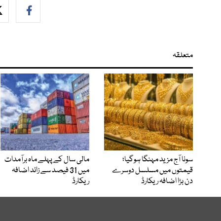
متعلقہ
سونا آج مزید مہنگا ہوگیا؛
مالی سال کے پہلے ماہ برآمدات
قیمتوں میں مسلسل دوسرے
میں 31 فیصد سے زائد اضافہ
دن بڑا اضافہ ریکارڈ
ریکارڈ