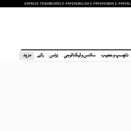
EXPRESS TRIBUNE
URDU E-PAPER
ENGLISH E-PAPER
SINDHI E-PAPER
L
دلچسپ و عجیب
سائنس و ٹیکنالوجی
بزنس
رائے
مزید