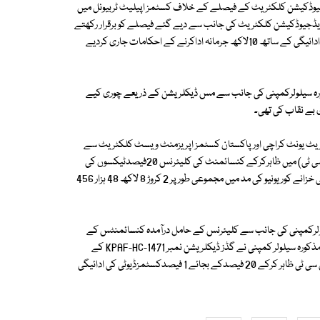
ایڈجیوڈکیشن کلکٹریٹ کے فیصلے کے خلاف کسٹمز اپیلیٹ ٹربیونل میں
ز ایڈجیوڈکیشن کلکٹریٹ کی جانب سے دیے گئے فیصلے کو برقرار رکھتے
ہوئے ٹیکسوں کی مد میں چوری کیے گئے 2 کروڑ 8 لاکھ 48 ہزار 456 روپے کی ادائیگی کے ساتھ 10لاکھ جرمانہ اداکرنے کے احکامات جاری کردیے
ورہ سیلولرکمپنی کی جانب سے مس ڈیکلریشن کے ذریعے چوری کیے
لولر کمپنی نے جولائی تا ستمبر 2014 کے دوران ایئرفریٹ یونٹ کراچی اور پاکستان کسٹمز اپریزمنٹ ویسٹ کلکٹریٹ سے
اے آر ایس 5000 ملٹی میڈیا کورپلیٹ فارم کو غلط پاکستان کسٹم ٹیرف (پی سی ٹی) میں ظاہرکرکے کنسائمنٹ کی کلیئرنس 20فیصدٹیکسوں کی
ادائیگیوں کے بجائے 1فیصدکسٹمزڈیوٹی کے عوض کلیئرنس حاصل کی اور قومی خزانے کوریونیو کی مد میں مجموعی طور پر 2 کروڑ 8 لاکھ 48 ہزار 456
ولرکمپنی کی جانب سے کلیئرنس کے حامل درآمدہ کنسائمنٹس کے
ڈیٹاکی تفصیلی جانچ پڑتال کی گئی تھی جس میں اس بات کانکشاف ہوا تھا کہ مذکورہ سیلولر کمپنی نے گڈز ڈیکلریشن نمبر KPAF-HC-1471 کے
ذریعے اے آرایس 5000 ملٹی میڈیا کو رپلیٹ فارم ایک کنسائمنٹ کو غلط پی سی ٹی ظاہر کرکے 20 فیصدکے بجائے 1 فیصدکسٹمزڈیوٹی کی ادائیگی