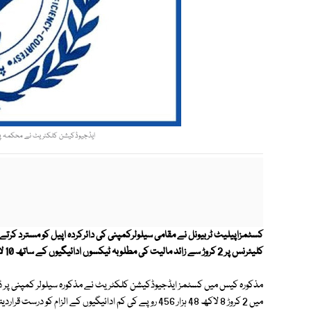
ایڈجیوڈکیشن کلکٹریٹ نے محکمہ پوسٹ 
کلیئرنس پر 2 کروڑ سے زائد مالیت کی مطلوبہ ٹیکسوں ادائیگیوں کے ساتھ 10 لاکھ روپے مالیت کا جرمانہ ادا کرنے کے احکامات جاری کردیے ہیں۔
مذکورہ کیس میں کسٹمز ایڈجیوڈکیشن کلکٹریٹ نے مذکورہ سیلولر کمپنی پر ڈ