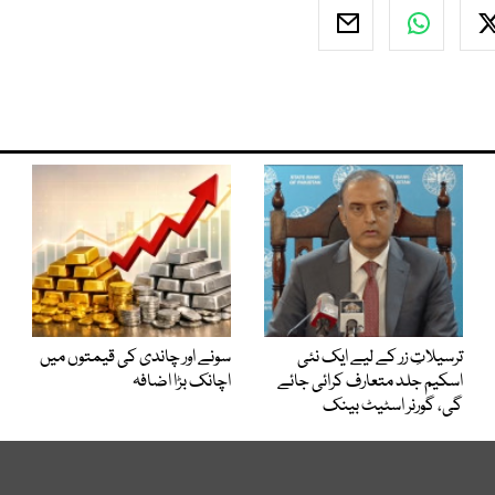
ترسیلاتِ زر کے لیے ایک نئی
سونے اور چاندی کی قیمتوں میں
اسکیم جلد متعارف کرائی جائے
اچانک بڑا اضافہ
گی، گورنر اسٹیٹ بینک