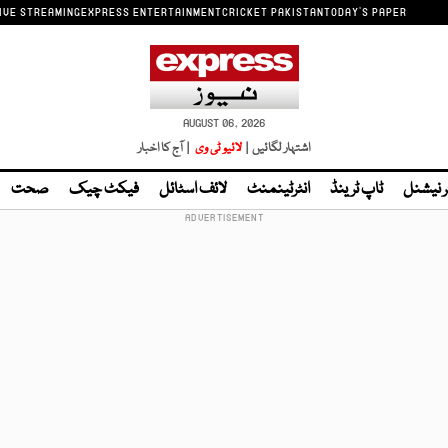
IVE STREAMING
EXPRESS ENTERTAINMENT
CRICKET PAKISTAN
TODAY'S PAPER
AUGUST 06, 2026
اشتہار لگائیں |
لائیو ٹی وی
| آج کا اخبار
ر نیشنل
ٹاپ ٹرینڈ
انٹرٹینمنٹ
لائف اسٹائل
فیکٹ چیک
صحت