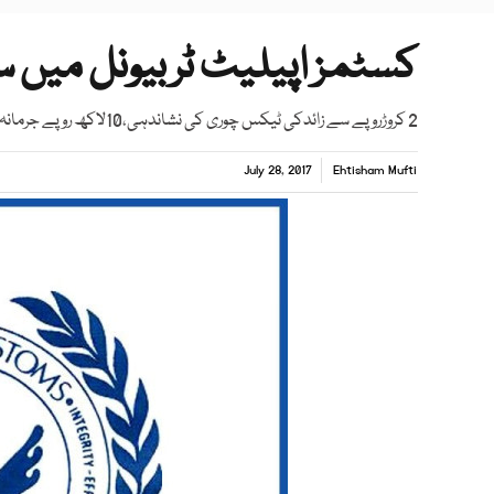
کسٹمز اپیلیٹ ٹربیونل میں س
2 کروڑروپے سے زائدکی ٹیکس چوری کی نشاندہی،10لاکھ روپے جرمانہ عائد کیا گیا تھا
July 28, 2017
Ehtisham Mufti