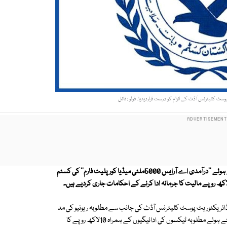
کلیئرنس آڈٹ کے الزام کو درست قراردیدیا۔ فوٹو : فائل
کسٹمزاپیلیٹ ٹربیونل نے مقامی سیلولرکمپنی کی دائرکردہ اپیل کو مسترد کرتے ہوئے ''درآمدی اے آرایس 5000ملٹی میڈیا کورپلیٹ فارم'' کی کسٹم
ائریکٹوریٹ پوسٹ کلیئرنس آڈٹ کی جانب سے مطلوبہ ریونیو کی مد
میں 2 کروڑ 8 لاکھ 48 ہزار 456 روپے کی کم ادائیگیوں کے الزام کو درست قراردیتے ہوئے مطلوبہ ٹیکسوں کی ادائیگیوں کے ہمراہ 10لاکھ روپے کا