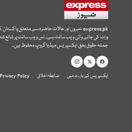
express.pk
خبروں اور حالات حاضرہ سے متعلق پاکستان 
وزٹ کی جانے والی ویب سائٹ ہے۔ اس ویب سائٹ پر شائع شدہ
جملہ حقوق بحق ایکسپریس میڈیا گروپ محفوظ ہیں۔
ایکسپریس کے بارے میں
ضابطہ اخلاق
Privacy Policy