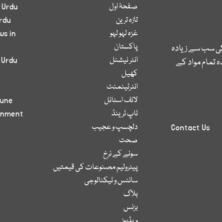
صفحۂ اول
 Urdu
تازہ ترین
rdu
غزہ لہو لہو
ws in
پاکستان
کی سب سے زیادہ
انٹر نیشنل
 Urdu
 تمام مواد کے
کھیل
انٹرٹینمنٹ
لائف اسٹائل
bune
ٹاپ ٹرینڈ
inment
دلچسپ و عجیب
Contact Us
صحت
سونے کے نرخ
پیٹرولیم مصنوعات کی قیمتیں
سائنس و ٹیکنالوجی
بلاگ
بزنس
ویڈیوز