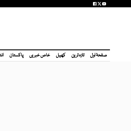
صفحۂ اول
تازہ ترین
کھیل
خاص خبریں
پاکستان
انٹ