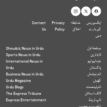
ایکسپریس
ضابطہ
Privacy
Contact
کے بارے
اخلاق
Policy
Us
میں
صفحۂ اول
Showbiz News in Urdu
تازہ ترین
Sports News in Urdu
غزہ لہو لہو
International News in
پاکستان
Urdu
انٹر نیشنل
Business News in Urdu
کھیل
Urdu Magazine
انٹرٹینمنٹ
Urdu Blogs
لائف اسٹائل
The Express Tribune
ٹاپ ٹرینڈ
Express Entertainment
دلچسپ و عجیب