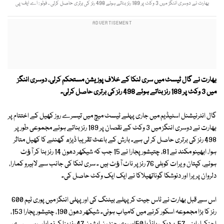
بھارت نے دوسری اننگز میں 3 وکٹ پر 189 رنز بناتے ہوئے 498 رنز کی برتری حاصل کرلی ۔ فوٹو : اے ایف پی
بھارت نے گال ٹیسٹ میں سری لنکا کے خلاف پوزیشن مستحکم کرلی، دوسری اننگز
میں 3 وکٹ پر 189 رنز بناتے ہوئے 498 رنز کی برتری حاصل کرلی۔
گال انٹرنیشنل اسٹیڈیم میں جاری پہلے ٹیسٹ میچ میں تیسرے روز کھیل کے اختتام پر
بھارت نے دوسری اننگز میں 3 وکٹ کے نقصان پر 189 رنز بناتے ہوئے مجموعی طور پر
498 رنز کی برتری حاصل کر لی ہے۔ بارش کے باعث تقریبا ڈیڑھ گھنٹے کا کھیل متاثر
ہوا، ابھینو مکند نے 81، چتیشور پجارا نے 15 جب کہ شیکھر دھون 14 رنز بنا کر آﺅٹ
ہوئے، کپتان ویرات کوہلی 76 رنز پر ناٹ آﺅٹ ہیں ۔ سری لنکا کی جانب سے لاہیرو کمارا،
دلروان پریرا اور دنوشکا گوناتھیلاکا نے ایک ایک وکٹ حاصل کی۔
اس سے قبل بھارت نے ٹاس جیت کر پہلے بیٹنگ کی اور پہلی اننگز میں پوری ٹیم 600
رنز کا بڑا مجموعہ اسکور کرنے میں کامیاب ہوئی۔ شیکھر دھون 190، چتیشور پجارا 153،