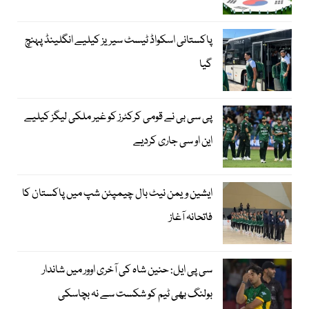
پاکستانی اسکواڈ ٹیسٹ سیریز کیلیے انگلینڈ پہنچ
گیا
پی سی بی نے قومی کرکٹرز کو غیر ملکی لیگز کیلیے
این او سی جاری کردیے
ایشین ویمن نیٹ بال چیمپئن شپ میں پاکستان کا
فاتحانہ آغاز
سی پی ایل: حنین شاہ کی آخری اوور میں شاندار
بولنگ بھی ٹیم کو شکست سے نہ بچاسکی