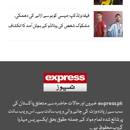
فیفا ورلڈکپ: میسی کو بم سے اڑانے کی دھمکی،
مشکوک شخص کی رونالڈو کے ہوٹل آمد کا انکشاف
express.pk
خبروں اور حالات حاضرہ سے متعلق پاکستان کی
سب سے زیادہ وزٹ کی جانے والی ویب سائٹ ہے۔ اس ویب سائٹ
پر شائع شدہ تمام مواد کے جملہ حقوق بحق ایکسپریس میڈیا
گروپ محفوظ ہیں۔