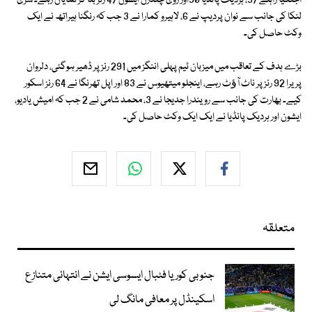
اجنکیا راہنے 57، ہردیک پانڈیا 50اور روی چندرن ایشون 47 رنز بنا کر نمایاں رہے۔ سری
لنکا کی جانب سے نوان پردیپ نے 6، لاہیرو کمارا نے 3 جب کہ رنگنا ہیراتھ نے ایک
وکٹ حاصل کی۔
بڑے ہدف کے تعاقب میں میزبان ٹیم پہلی اننگز میں 291 رنز پر ڈھیر ہوگئی، دلروان
پریرا 92 رنز پر ناٹ آﺅٹ رہے، اینجلو میتھیوس نے 83 اور اپل تھرنگا نے 64 رنز اسکور
کیے۔ بھارت کی جانب سے رویندرا جدیجا نے 3، محمد شامی نے 2 جب کہ امیش یادیو،
ایشون اور ہردیک پانڈیا نے ایک ایک وکٹ حاصل کی۔
متعلقہ
جنوبی کوریا فٹبال ایسوسی ایشن نے انتہائی متنازع
اسکینڈل پر معافی مانگ لی