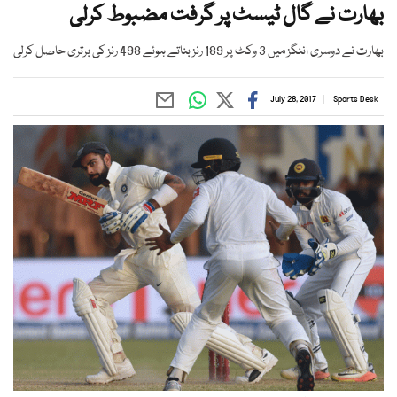
بھارت نے گال ٹیسٹ پر گرفت مضبوط کرلی
بھارت نے دوسری اننگز میں 3 وکٹ پر 189 رنز بناتے ہوئے 498 رنز کی برتری حاصل کرلی
July 28, 2017
Sports Desk