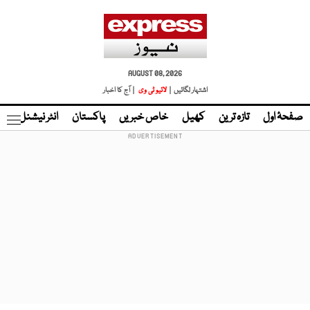
AUGUST 08, 2026
اشتہار لگائیں |
لائیو ٹی وی
| آج کا اخبار
صفحۂ اول
تازہ ترین
کھیل
خاص خبریں
پاکستان
انٹر نیشنل
ٹا