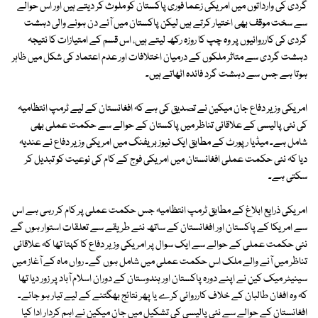
گردی کی وارداتوں میں امریکی زعما فوری پاکستان کو ملوث کر دیتے ہیں اور اس حوالے
سے سخت موقف بھی اختیار کرتے ہیں لیکن پاکستان میں آئے دن ہونے والی دہشت
گردی کی کارروائیوں پر وہ چپ کا روزہ رکھ لیتے ہیں، اس قسم کے امتیازات کا نتیجہ
دہشت گردی سے متاثر ملکوں کے درمیان اختلافات اور عدم اعتماد کی شکل میں ظاہر
ہوتا ہے جس سے دہشت گرد فائدہ اٹھاتے ہیں۔
امریکی وزیر دفاع جان میکین نے تصدیق کی ہے کہ افغانستان کے لیے ٹرمپ انتظامیہ
کی نئی پالیسی کے علاقائی تناظر میں پاکستان کے حوالے سے حکمت عملی بھی
شامل ہے۔ میڈیا رپورٹ کے مطابق ایک نیوز بریفنگ میں امریکی وزیر دفاع نے عندیہ
دیا کہ نئی حکمت عملی افغانستان میں امریکی فوج کے کام کی نوعیت کو تبدیل کر
سکتی ہے۔
امریکی ذرایع ابلاغ کے مطابق ٹرمپ انتظامیہ جس حکمت عملی پر کام کر رہی ہے اس
سے امریکا کے پاکستان اور افغانستان کے ساتھ نئے طریقے سے تعلقات استوار ہوں گے
نئی حکمت عملی کے حوالے سے ایک سوال پر امریکی وزیر دفاع کا کہتا تھا کہ علاقائی
تناظر میں آنے والے ملک اس حکمت عملی میں شامل ہوں گے۔ رواں ماہ کے آغاز میں
سینیٹر میک کین نے اپنے دورہ پاکستان اور ہندوستان کے دوران اسلام آباد پر زور دیا تھا
کہ وہ افغان طالبان کے خلاف کارروائی کرے یا پھر نتائج بھگتنے کے لیے تیار ہو جائے۔
افغانستان کے حوالے سے نئی پالیسی کی تشکیل میں جان میکین نے اہم کردار ادا کیا