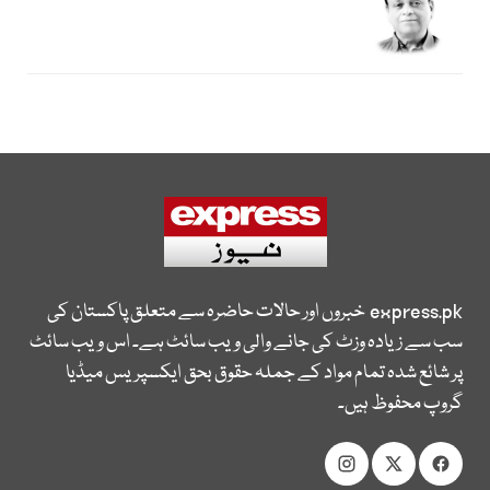
express.pk
خبروں اور حالات حاضرہ سے متعلق پاکستان کی
سب سے زیادہ وزٹ کی جانے والی ویب سائٹ ہے۔ اس ویب سائٹ
پر شائع شدہ تمام مواد کے جملہ حقوق بحق ایکسپریس میڈیا
گروپ محفوظ ہیں۔