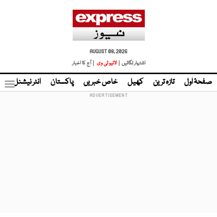
AUGUST 08, 2026
اشتہار لگائیں |
لائیو ٹی وی
| آج کا اخبار
صفحۂ اول
تازہ ترین
کھیل
خاص خبریں
پاکستان
انٹر نیشنل
ٹا