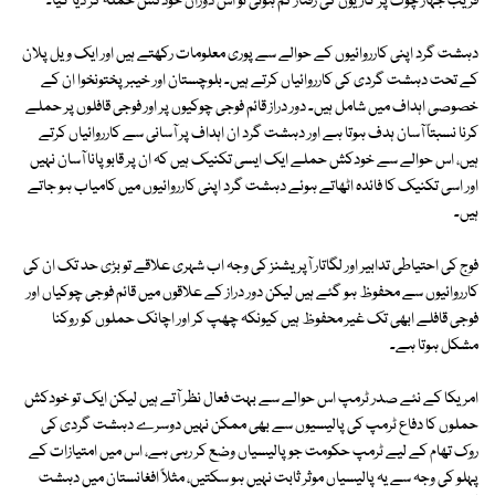
قریب جہاز چوک پر گاڑیوں کی رفتار کم ہوئی تو اس دوران خودکش حملہ کر دیا گیا۔
دہشت گرد اپنی کارروائیوں کے حوالے سے پوری معلومات رکھتے ہیں اور ایک ویل پلان
کے تحت دہشت گردی کی کارروائیاں کرتے ہیں۔ بلوچستان اور خیبر پختونخوا ان کے
خصوصی اہداف میں شامل ہیں۔ دور دراز قائم فوجی چوکیوں پر اور فوجی قافلوں پر حملے
کرنا نسبتاً آسان ہدف ہوتا ہے اور دہشت گرد ان اہداف پر آسانی سے کارروائیاں کرتے
ہیں، اس حوالے سے خودکش حملے ایک ایسی تکنیک ہیں کہ ان پر قابو پانا آسان نہیں
اور اسی تکنیک کا فائدہ اٹھاتے ہوئے دہشت گرد اپنی کارروائیوں میں کامیاب ہو جاتے
ہیں۔
فوج کی احتیاطی تدابیر اور لگاتار آپریشنز کی وجہ اب شہری علاقے تو بڑی حد تک ان کی
کارروائیوں سے محفوظ ہو گئے ہیں لیکن دور دراز کے علاقوں میں قائم فوجی چوکیاں اور
فوجی قافلے ابھی تک غیر محفوظ ہیں کیونکہ چھپ کر اور اچانک حملوں کو روکنا
مشکل ہوتا ہے۔
امریکا کے نئے صدر ٹرمپ اس حوالے سے بہت فعال نظر آتے ہیں لیکن ایک تو خودکش
حملوں کا دفاع ٹرمپ کی پالیسیوں سے بھی ممکن نہیں دوسرے دہشت گردی کی
روک تھام کے لیے ٹرمپ حکومت جو پالیسیاں وضع کر رہی ہے، اس میں امتیازات کے
پہلو کی وجہ سے یہ پالیسیاں موثر ثابت نہیں ہو سکتیں، مثلاً افغانستان میں دہشت