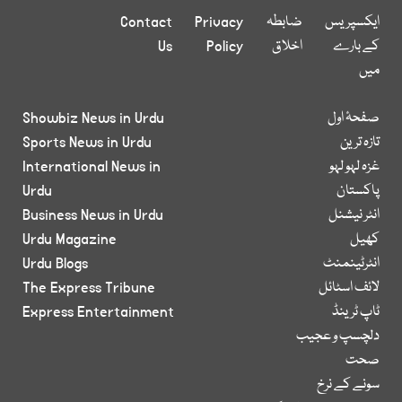
ایکسپریس
ضابطہ
Privacy
Contact
کے بارے
اخلاق
Policy
Us
میں
صفحۂ اول
Showbiz News in Urdu
تازہ ترین
Sports News in Urdu
غزہ لہو لہو
International News in
پاکستان
Urdu
انٹر نیشنل
Business News in Urdu
کھیل
Urdu Magazine
انٹرٹینمنٹ
Urdu Blogs
لائف اسٹائل
The Express Tribune
ٹاپ ٹرینڈ
Express Entertainment
دلچسپ و عجیب
صحت
سونے کے نرخ