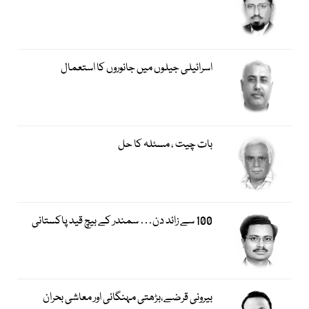
اسرائیلی جیلوں میں جانوروں کا استعمال
بات چیت ، مسئلہ کا حل
100 سے زائد دن… سمندر کے بیچ قید پاکستانی
بیرونی قرضے،بڑھتی مہنگائی اور معاشی بحران