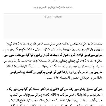
zaheer_akhter_beedri@yahoo.com
دہشت گردی کی شدت میں بلاشبہ کمی ہوئی ہے، خاص طور پر دہشت گردی کی وہ
بڑی بڑی وارداتیں جن میں بھاری جانی نقصان ہوتا تھا اب بڑی حد تک کم ہو گئی ہیں، اس
حوالے سے فوجی قیادت کا یہ دعویٰ کہ دہشت گردی پر قابو پا لیا گیا ہے غلط نہیں ہے،
لیکن دہشت گردی کی چھوٹی چھوٹی وارداتوں کا سلسلہ تاہنوز جاری ہے، تقریباً ہر روز ہی
اس قسم کی وارداتیں ہو رہی ہیں، دہشت گرد اس حوالے سے اب آسان اہداف کو نشانہ
بنا رہے ہیں، خاص طور پر دور دراز علاقوں کی فوجی چوکیوں اور گشت پر مامور فوجی
اہلکاروں پر خودکش حملوں کا سلسلہ جاری ہے۔
خبر کے مطابق پشاور میں ایف سی کے قافلے پر خودکش حملہ کیا گیا جس میں ایک
میجر شہید اور 10 اہلکار زخمی ہو گئے یہ قافلہ گزشتہ پیر کی صبح ایف سی کیمپ
حیات آباد سے ایف سی ہیڈ کوارٹر قلعہ بالا حصار کی جانب جا رہا تھا کہ باغ ناران کے