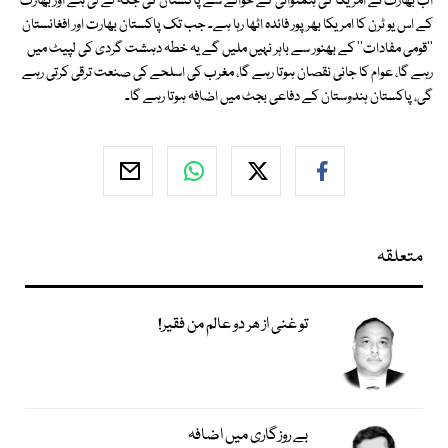
اب بھارت نے امریکا کی ہمنوائی کے حوالے سے پاکستان کی جگہ لے لی ہے اور بھارت
کے اس یو ٹرن کا امریکا بھرپور فائدہ اٹھا رہا ہے۔ جب تک پاکستان بھارت اور افغانستان
''قومی مفادات'' کے بھنور سے باہر نہیں ملیں گے یہ خطہ دہشت گردی کی لپیٹ میں
رہے گا، عوام کا جانی نقصان ہوتا رہے گا، مغرب کی اسلحے کی صنعت ترقی کرتی رہے
گی، پاکستان ہندوستان کے دفاعی بجٹ میں اضافہ ہوتا رہے گا۔
متعلقہ
تو غنی از ھر دو عالم من فقیر!
بے روزگاری میں اضافہ