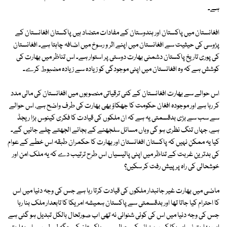
ہے۔
افغانستان میں پاکستان اور ہندوستان کے مفادات متضاد ہیں پاکستان افغانستان کے
پڑوسی کی حیثیت سے افغانستان میں اپنے اثر و رسوخ میں اضافہ چاہتا ہے۔ افغانستان
کی پوری تاریخ پاکستان دشمنی بھارت دوستی پر استوار ہے۔ اس تناظر میں بھارت کی
کوشش ہے کہ وہ افغانستان میں اپنی موجودگی کو زیادہ سے زیادہ مضبوط کرے۔
اس حوالے سے بھارت افغانستان کے کئی ترقیاتی منصوبوں میں افغانستان کی مالی مدد
کر رہا ہے اور موجودہ افغان حکومت کا جھکاؤ بھی بھارت کی طرف واضح ہے، اس حوالے
سے سب سے بڑی بدقسمتی یہ ہے کہ ان ملکوں کی قیادت کا فکری کینوس بڑا ریجڈ
ہے، جہاں تنگ نظری ہو گی وہاں مسائل سلجھنے کے بجائے الجھتے چلے جائیں گے۔
کیا یہ ممکن نہیں کہ پاکستان افغانستان اور بھارت کا حکمران طبقہ اس خطے کے عوام
کی بدترین غربت کے تناظر میں اپنی پالیسیاں اس طرح ترتیب دے کہ یہ ملک امن اور
خوشحالی کی راہ پر پیش رفت کر سکیں؟
ماضی میں بھارت غیر جانبدار ملکوں کی قیادت کرتا رہا ہے جس کی وجہ دنیا میں اس
کا احترام کیا جاتا تھا اور بدقسمتی سے پاکستان ہمیشہ امریکا کا تابعدار ملک بنا رہا
جس کی وجہ دنیا میں اس کی کوئی شنوائی نہ تھی اب صورتحال بالکل تبدیل ہو گئی ہے