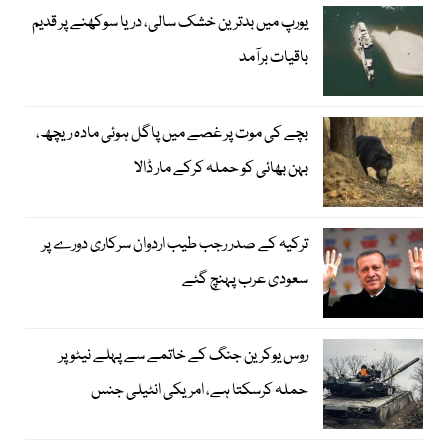
یورپ میں بدترین خشک سالی، دریا سوکھنے پر قدیم
باقیات برآمد
بچے کی موت پر غصے میں پاگل ہوئی مادہ ریچھ،
بہن بھائی کو حملہ کرکے مار ڈالا
ترکیہ کے صدر رجب طیب اردوان سرکاری دورے پر
سعودی عرب پہنچ گئے
روس یوکرین جنگ کے خاتمے سے پہلے نیٹو پر
حملہ کرسکتا ہے، امریکی انٹیلی جنس