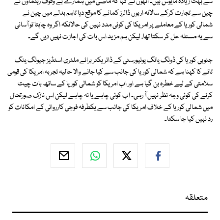
سے بہت زیادہ مایوس ہیں۔ انہوں نے کہا کہ ماضی میں ہمارے بے وقوف رہنماؤں نے
چین سے تجارت کرکے سالانہ اربوں ڈالرز کمانے کا موقع دیا تاہم بدلے میں چین نے
شمالی کوریا کے معاملے پر امریکا کی کوئی مدد نہیں کی حالانکہ اگر وہ چاہتا تو آسانی
سے یہ مسئلہ حل کر سکتا تھا، لیکن ہم مزید اس بات کی اجازت نہیں دیں گے۔
جنوبی کوریا کی ڈونگ یانگ یونیورسٹی کے ڈائریکٹر برائے ملٹری اسٹڈیز جیونگ ینگ
تائے کا کہنا ہے کہ شمالی کوریا کی جانب سے کیا جانے والا حالیہ تجربہ امریکا کی قومی
سلامتی کے لیے خطرہ بن گیا ہے اور اب امریکا کو شمالی کوریا کے ساتھ بات چیت
کرنے کی کوئی وجہ نظر نہیں آ رہی۔ اب کوئی چاہے یا نہ چاہے لیکن اس نازک صورتحال
میں شمالی کوریا کے خلاف امریکا کی جانب سے یکطرفہ فوجی کارروائی کے امکانات کو
رد نہیں کیا جا سکتا۔
متعلقہ