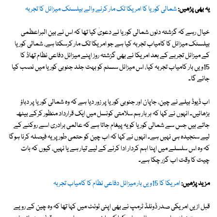
یہ بھی پڑھیں:
شمالی کوریا کا امریکا تک مار کرنے والے بیلسٹک میزائل کا تجربہ
خیال رہے کہ گزشتہ دنوں شمالی کوریا نے دعویٰ کیا تھا کہ اس نے بین البراعظمی
بیلسٹک میزائل کا کامیاب تجربہ کیا ہے جو امریکا تک مار کرسکتا ہے، شمالی کوریا
کے میزائل تجربے کے بعد امریکا نے بھی گزشتہ روز اپنے میزائل دفاعی نظام تھاڈ کا
15ویں بار کامیاب تجربہ کیا، اس میزائل سسٹم کو بہت جلد جنوبی کوریا میں نصب کیا
جائے گا۔
اب ڈیوڈ ہیلے نے چین، جاپان اور جنوبی کوریا پر زور دیا ہے کہ وہ شمالی کوریا پر دباؤ
بڑھائیں۔ انہوں نے کہا کہ ہر بار ہم سلامتی کونسل میں ایک قرارداد منظور کرکے بیٹھ
جاتے ہیں جس سے شمالی کوریا کو یہ پیغام جاتا ہے کہ عالمی برادری اسے روکنے کے
لیے سنجیدہ ہی نہیں ہے۔ انہوں نے کہا کہ اب چین کو حتمی طور پر یہ فیصلہ کرنا ہوگا
کہ وہ اس سلسلے میں اپنا اہم کردار ادا کرنے کے لیے تیار ہے یا نہیں، کیوں کہ بات
چیت کا وقت اب گزر چکا ہے۔
مزید پڑھیں:
امریکا کا 15ویں بار میزائل دفاعی نظام کا کامیاب تجربہ
قبل ازیں امریکی صدر ڈونلڈ ٹرمپ نے بھی اپنی ٹوئٹ میں کہا تھا کہ وہ چین کے رویے