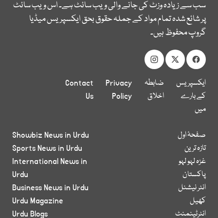
سب سے زیادہ وزٹ کی جانے والی ویب سائٹ ہے۔ اس ویب سائٹ
پر شائع شدہ تمام مواد کے جملہ حقوق بحق ایکسپریس میڈیا
گروپ محفوظ ہیں۔
ایکسپریس
ضابطہ
Privacy
Contact
کے بارے
اخلاق
Policy
Us
میں
صفحۂ اول
Showbiz News in Urdu
تازہ ترین
Sports News in Urdu
غزہ لہو لہو
International News in
پاکستان
Urdu
انٹر نیشنل
Business News in Urdu
کھیل
Urdu Magazine
انٹرٹینمنٹ
Urdu Blogs