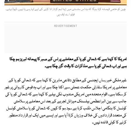
چین کو حتمی فیصلہ کرنا ہوگا کہ وہ اس سلسلے میں اپنا اہم کردار ادا کرنے کے لیے تیار ہے یا نہیں، ڈیوڈ ہیلے۔
فوٹو: اے ایف پی
امریکا کا کہنا ہے کہ شمالی کوریا کے معاملے پر اس کے صبر کا پیمانہ لبریز ہو چکا
ہے اور اب شمالی کوریا سے مذاکرات کا وقت گزر چکا ہے۔
غیر ملکی خبر رساں ایجنسی کے مطابق دفاعی ماہرین کا کہنا ہے کہ شمالی کوریا کے
معاملے پر امریکا سفارتی حکمت عملی سے اکتا چکا ہے اور اب وہ فوجی کارروائی پر غور
کر سکتا ہے۔ اقوام متحدہ میں امریکی مندوب نکی ہیلے کا کہنا ہے کہ شمالی کوریا کی
جانب سے بین البراعظمیٰ بیلسٹک میزائل تجربے کے بعد اس معاملے پر سلامتی
کونسل کا ہنگامی اجلاس طلب کرنا بے سود ہو گا کیوں کہ شمالی کوریا سلامتی کونسل
کی متعدد قرار دادوں کی خلاف ورزیاں کرتا آیا ہے اور ایسے میں ایک اور قرار داد منظور
کرنے کا کوئی فائدہ نہیں۔