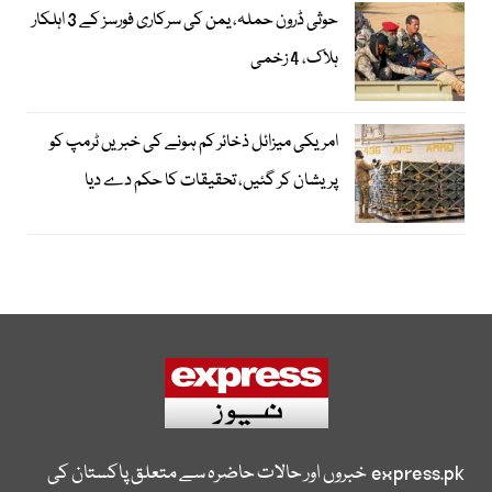
حوثی ڈرون حملہ، یمن کی سرکاری فورسز کے 3 اہلکار
ہلاک، 4 زخمی
امریکی میزائل ذخائر کم ہونے کی خبریں ٹرمپ کو
پریشان کر گئیں، تحقیقات کا حکم دے دیا
express.pk
خبروں اور حالات حاضرہ سے متعلق پاکستان کی