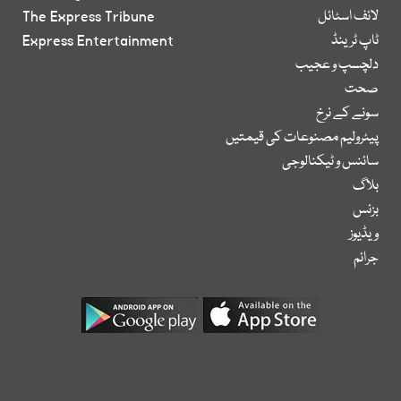
لائف اسٹائل
The Express Tribune
ٹاپ ٹرینڈ
Express Entertainment
دلچسپ و عجیب
صحت
سونے کے نرخ
پیٹرولیم مصنوعات کی قیمتیں
سائنس و ٹیکنالوجی
بلاگ
بزنس
ویڈیوز
جرائم