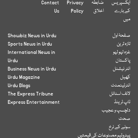
ایکسپریس
ضابطہ
Privacy
Contact
کے بارے
اخلاق
Policy
Us
میں
صفحۂ اول
Showbiz News in Urdu
تازہ ترین
Sports News in Urdu
غزہ لہو لہو
International News in
پاکستان
Urdu
انٹر نیشنل
Business News in Urdu
کھیل
Urdu Magazine
انٹرٹینمنٹ
Urdu Blogs
لائف اسٹائل
The Express Tribune
ٹاپ ٹرینڈ
Express Entertainment
دلچسپ و عجیب
صحت
سونے کے نرخ
پیٹرولیم مصنوعات کی قیمتیں