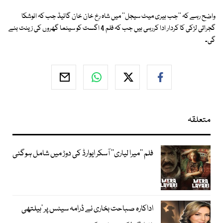
واضح رہے کہ ''جب ہیری میٹ سیجل'' میں شاہ رخ خان خان گائیڈ جب کہ انوشکا
گجراتی لڑکی کا کردار ادا کررہی ہیں جب کہ فلم 4 اگست کو سینما گھروں کی زینت بنے
گی۔
متعلقہ
فلم ’’میرا لیاری‘‘ آسکر ایوارڈ کی دوڑ میں شامل ہوگئی
اداکارہ صباحت بخاری نے ڈرامہ سیٹس پر ’ہیلتھی