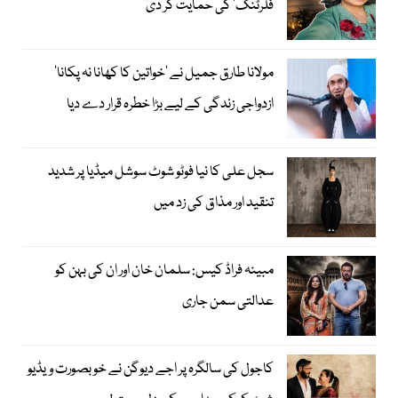
فلرٹنگ‘ کی حمایت کر دی
مولانا طارق جمیل نے ’خواتین کا کھانا نہ پکانا‘
ازدواجی زندگی کے لیے بڑا خطرہ قرار دے دیا
سجل علی کا نیا فوٹو شوٹ سوشل میڈیا پر شدید
تنقید اور مذاق کی زد میں
مبینہ فراڈ کیس: سلمان خان اور ان کی بہن کو
عدالتی سمن جاری
کاجول کی سالگرہ پر اجے دیوگن نے خوبصورت ویڈیو