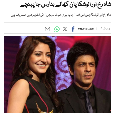
شاہ رخ اور انوشکا پان کھانے بنارس جا پہنچے
شاہ رخ اور انوشکا اپنی نئی فلم ’’جب ہیری میٹ سیجل‘‘ کی تشہیر میں مصروف ہیں
ویب ڈیسک
August 01, 2017