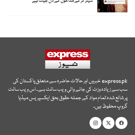
شیئر کر کے مداحوں کے دل جیت لیے
express.pk
خبروں اور حالات حاضرہ سے متعلق پاکستان کی
سب سے زیادہ وزٹ کی جانے والی ویب سائٹ ہے۔ اس ویب سائٹ
پر شائع شدہ تمام مواد کے جملہ حقوق بحق ایکسپریس میڈیا
گروپ محفوظ ہیں۔