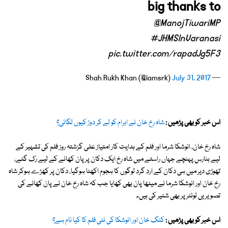
big thanks to
@ManojTiwariMP
#JHMSInVaranasi
pic.twitter.com/rapadJg5F3
July 31, 2017
— Shah Rukh Khan (@iamsrk)
اس خبر کو بھی پڑھیں :
شاہ رخ خان نے ابرام کو لے کر دوڑ کیوں لگائی؟
شاہ رخ خان، انوشکا شرما اور فلم کے ہدایت کار امتیاز علی گزشتہ روز فلم کی تشہیر کے
لیے بنارس پہنچے جہاں راستے میں شاہ رخ ایک دکان پر پان کھانے کے لیے رک گئے،
تھوڑی دیر میں ہی دکان کے ارد گرد لوگوں کا ہجوم اکھٹا ہوگیا، دکان پر کھڑے ہوکر شاہ
رخ خان اور انوشکا شرما نے میٹھا پان بھی کھایا جب کہ شاہ رخ خان نے پان کھانے کی
تصویریں ٹوئٹر پر بھی شئیر کی ہیں۔
اس خبر کو بھی پڑھیں :
کنگ خان اور انوشکا کی نئی فلم کا کیا نام ہے؟