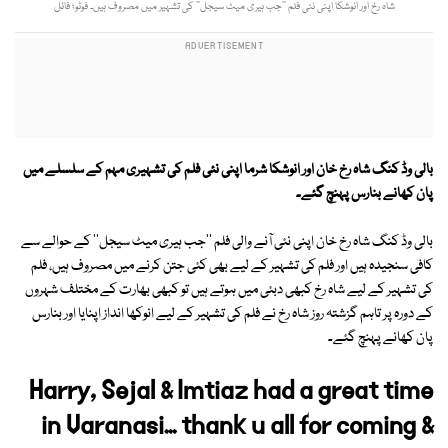
شاہ رخ اور انوشکا اپنی نئی فلم ’’جب ہیری میٹ سیجل‘‘ کی تشہیر میں مصروف ہیں۔ فوٹو؛ فائل
بالی وڈ کنگ شاہ رخ خان اور انوشکا شرما اپنی نئی فلم کی تشہیری مہم کے سلسلے میں
پان کھانے بنارس پہنچ گئے۔
بالی وڈ کنگ شاہ رخ خان اپنی نئی آنے والی فلم ''جب ہیری میٹ سیجل'' کے حوالے سے
کافی سنجیدہ ہیں اور فلم کی تشہیر کے لیے بھی کئی جتن کرنے میں مصروف ہیں، فلم
کی تشہیر کے لیے شاہ رخ کبھی دبئی میں ہوتے ہیں تو کبھی بھارت کے مختلف شہروں
کے دورہ پر تاہم گزشتہ روز شاہ رخ نے فلم کی تشہیر کے لیے انوکھا انداز اپنایا اور بنارس
پان کھانے پہنچ گئے۔
Harry, Sejal & Imtiaz had a great time
in Varanasi... thank u all for coming &