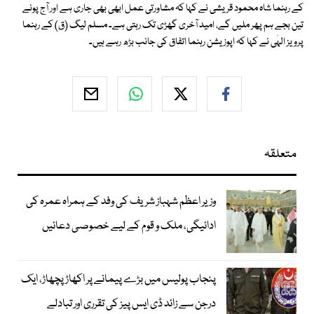
کے رہنما شاہ محمود قریشی نے کہا کہ مشاورتی عمل ابھی بھی جاری ہے اور آج پونے
تین بجے ہم پھر ملیں گے، امید آخری گھڑی تک رہتی ہے۔ مسلم لیگ (ق) کے رہنما
پرویز الہٰی نے کہا کہ اپوزیشن رہنما اتفاق کی جانب بڑھ رہے ہیں۔
متعلقہ
وزیر اعظم شہباز شریف کی وفد کے ہمراہ عمرہ کی
ادائیگی، ملک و قوم کے لیے خصوصی دعائیں
پنجاب پولیس میں بڑے پیمانے پر اکھاڑ پچھاڑ، ایک
درجن سے زائد ڈی ایس پیز کی تقرری اور تبادلے