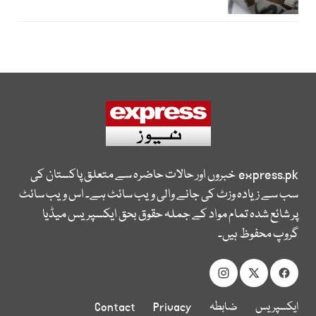
express.pk
خبروں اور حالات حاضرہ سے متعلق پاکستان کی
سب سے زیادہ وزٹ کی جانے والی ویب سائٹ ہے۔ اس ویب سائٹ
پر شائع شدہ تمام مواد کے جملہ حقوق بحق ایکسپریس میڈیا
گروپ محفوظ ہیں۔
ایکسپریس
ضابطہ
Privacy
Contact