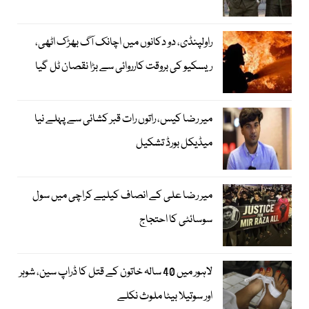
راولپنڈی، دو دکانوں میں اچانک آگ بھڑک اٹھی،
ریسکیو کی بروقت کارروائی سے بڑا نقصان ٹل گیا
میر رضا کیس، راتوں رات قبر کشائی سے پہلے نیا
میڈیکل بورڈ تشکیل
میر رضا علی کے انصاف کیلیے کراچی میں سول
سوسائٹی کا احتجاج
لاہور میں 40 سالہ خاتون کے قتل کا ڈراپ سین، شوہر
اور سوتیلا بیٹا ملوث نکلے