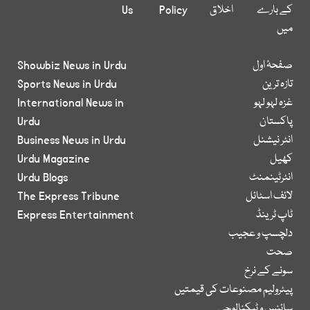
کے بارے
اخلاق
Policy
Us
میں
صفحۂ اول
Showbiz News in Urdu
تازہ ترین
Sports News in Urdu
غزہ لہو لہو
International News in
پاکستان
Urdu
انٹر نیشنل
Business News in Urdu
کھیل
Urdu Magazine
انٹرٹینمنٹ
Urdu Blogs
لائف اسٹائل
The Express Tribune
ٹاپ ٹرینڈ
Express Entertainment
دلچسپ و عجیب
صحت
سونے کے نرخ
پیٹرولیم مصنوعات کی قیمتیں
سائنس و ٹیکنالوجی