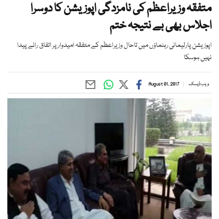
متفقہ وزیراعظم کی نامزدگی اپوزیشن کا دوسرا
اجلاس بھی بے نتیجہ ختم
اپوزیشن پارلیمانی رہنماؤں میں تاحال وزیراعظم کے متفقہ امیدوار پر اتفاق رائے پیدا
نہیں ہوسکا
ویب ڈیسک
August 01, 2017