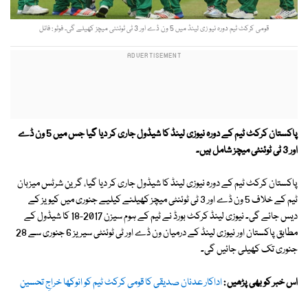
قومی کرکٹ ٹیم دورہ نیو زی لینڈ میں 5 ون ڈے اور 3 ٹی ٹوئنٹی میچز کھیلے گی۔ فوٹو : فائل
پاکستان کرکٹ ٹیم کے دورہ نیوزی لینڈ کا شیڈول جاری کر دیا گیا جس میں 5 ون ڈے
اور 3 ٹی ٹوئنٹی میچز شامل ہیں۔
پاکستان کرکٹ ٹیم کے دورہ نیوزی لینڈ کا شیڈول جاری کر دیا گیا، گرین شرٹس میزبان
ٹیم کے خلاف 5 ون ڈے اور 3 ٹی ٹوئنٹی میچز کھیلنے کیلیے جنوری میں کیویز کے
دیس جائے گی۔ نیوزی لینڈ کرکٹ بورڈ نے ٹیم کے ہوم سیزن 2017-18 کا شیڈول کے
مطابق پاکستان اور نیوزی لینڈ کے درمیان ون ڈے اور ٹی ٹوئنٹی سیریز 6 جنوری سے 28
جنوری تک کھیلی جائیں گی۔
اس خبر کو بھی پڑھیں :
اداکار عدنان صدیقی کا قومی کرکٹ ٹیم کو انوکھا خراجِ تحسین