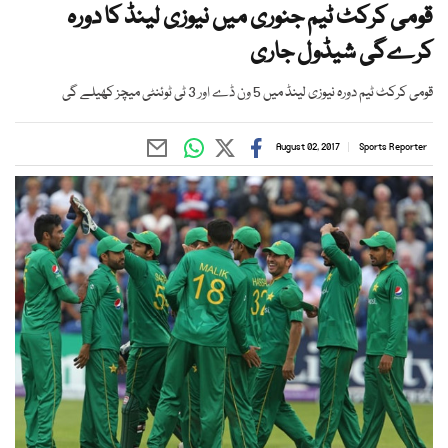
قومی کرکٹ ٹیم جنوری میں نیوزی لینڈ کا دورہ
کرےگی شیڈول جاری
قومی کرکٹ ٹیم دورہ نیوزی لینڈ میں 5 ون ڈے اور 3 ٹی ٹوئنٹی میچز کھیلے گی
August 02, 2017
Sports Reporter