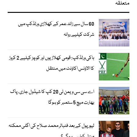
متعلقہ
60 سال سے زائد عمر کے کھلاڑی ورلڈکپ میں
شرکت کیلیے روانہ
ہاکی ورلڈکپ: قومی کھلاڑیوں اور کوچز کیلیے 2 کروڑ
کا الاؤنس اکاؤنٹ میں منتقل
اے سی سی ویمن ٹی 20 کپ کا شیڈول جاری، پاک
بھارت میچ 5 ستمبر کو ہوگا
لیور پول کے بعد فٹبالر محمد صلاح کی اگلی ممکنہ
منزل کونسی ہوگی؟