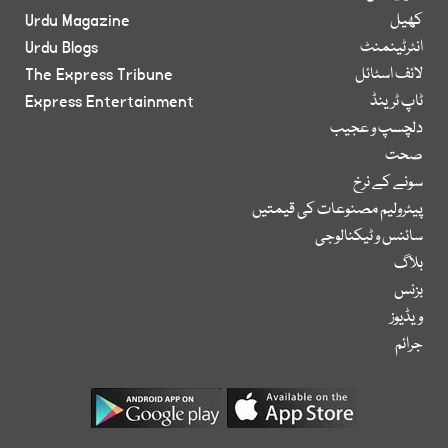
کھیل
Urdu Magazine
انٹرٹینمنٹ
Urdu Blogs
لائف اسٹائل
The Express Tribune
ٹاپ ٹرینڈ
Express Entertainment
دلچسپ و عجیب
صحت
سونے کے نرخ
پیٹرولیم مصنوعات کی قیمتیں
سائنس و ٹیکنالوجی
بلاگ
بزنس
ویڈیوز
جرائم