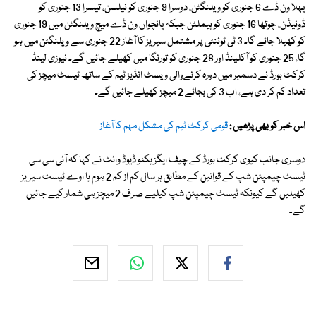
پہلا ون ڈے 6 جنوری کو ویلنگٹن، دوسرا 9 جنوری کو نیلسن، تیسرا 13 جنوری کو
ڈونیڈن، چوتھا 16 جنوری کو ہیملٹن جبکہ پانچواں ون ڈے میچ ویلنگٹن میں 19 جنوری
کو کھیلا جائے گا۔ 3 ٹی ٹوئنٹی پر مشتمل سیریز کا آغاز 22 جنوری سے ویلنگٹن میں ہو
گا، 25 جنوری کو آکلینڈ اور 28 جنوری کو تورنگا میں کھیلے جائیں گے۔ نیوزی لینڈ
کرکٹ بورڈ نے دسمبر میں دورہ کرنےوالی ویسٹ انڈیز ٹیم کے ساتھ ٹیسٹ میچز کی
تعداد کم کر دی ہے، اب 3 کی بجائے 2 میچز کھیلے جائیں گے۔
اس خبر کو بھی پڑھیں :
قومی کرکٹ ٹیم کی مشکل مہم کا آغاز
دوسری جانب کیوی کرکٹ بورڈ کے چیف ایگزیکٹو ڈیوڈ وائٹ نے کہا کہ آئی سی سی
ٹیسٹ چیمپئن شپ کے قوانین کے مطابق ہر سال کم از کم 2 ہوم یا اوے ٹیسٹ سیریز
کھیلیں گے کیونکہ ٹیسٹ چیمپئن شپ کیلیے صرف 2 میچز ہی شمار کیے جائیں
گے۔