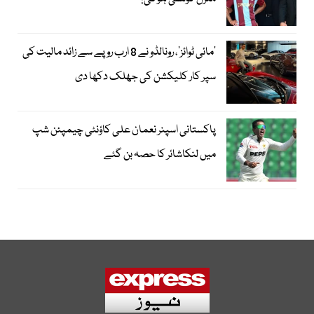
’مائی ٹوائز‘، رونالڈو نے 8 ارب روپے سے زائد مالیت کی
سپر کار کلیکشن کی جھلک دکھا دی
پاکستانی اسپنر نعمان علی کاؤنٹی چیمپئن شپ
میں لنکاشائر کا حصہ بن گئے