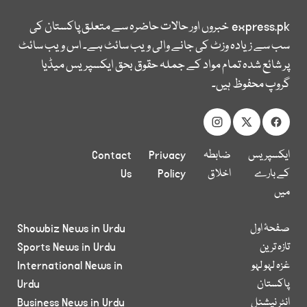
express.pk
خبروں اور حالات حاضرہ سے متعلق پاکستان کی
سب سے زیادہ وزٹ کی جانے والی ویب سائٹ ہے۔ اس ویب سائٹ
پر شائع شدہ تمام مواد کے جملہ حقوق بحق ایکسپریس میڈیا
گروپ محفوظ ہیں۔
ایکسپریس
ضابطہ
Privacy
Contact
کے بارے
اخلاق
Policy
Us
میں
صفحۂ اول
Showbiz News in Urdu
تازہ ترین
Sports News in Urdu
غزہ لہو لہو
International News in
پاکستان
Urdu
انٹر نیشنل
Business News in Urdu