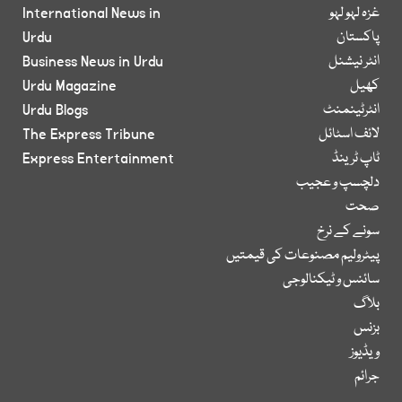
غزہ لہو لہو
International News in
پاکستان
Urdu
انٹر نیشنل
Business News in Urdu
کھیل
Urdu Magazine
انٹرٹینمنٹ
Urdu Blogs
لائف اسٹائل
The Express Tribune
ٹاپ ٹرینڈ
Express Entertainment
دلچسپ و عجیب
صحت
سونے کے نرخ
پیٹرولیم مصنوعات کی قیمتیں
سائنس و ٹیکنالوجی
بلاگ
بزنس
ویڈیوز
جرائم