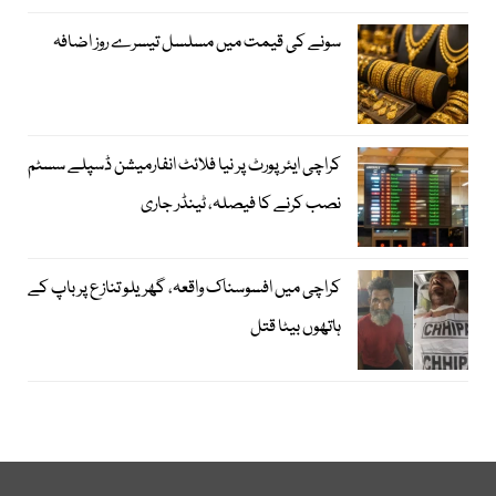
سونے کی قیمت میں مسلسل تیسرے روز اضافہ
کراچی ایئرپورٹ پر نیا فلائٹ انفارمیشن ڈسپلے سسٹم
نصب کرنے کا فیصلہ، ٹینڈر جاری
کراچی میں افسوسناک واقعہ، گھریلو تنازع پر باپ کے
ہاتھوں بیٹا قتل