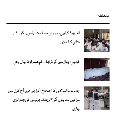
متعلقہ
انٹر بورڈ کراچی بارہویں جماعت آرٹس ریگولر کے
نتائج کا اعلان
کراچی؛ پہاڑ سے گر کر ایک کم عمر لڑکا جاں بحق
جماعت اسلامی کا احتجاج: کراچی میں آج کون سی
سڑکیں بند ہوں گی؟ ٹریفک پولیس کی ایڈوائزری
جاری