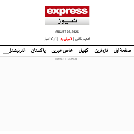
AUGUST 08, 2026
اشتہار لگائیں |
لائیو ٹی وی
| آج کا اخبار
صفحۂ اول
تازہ ترین
کھیل
خاص خبریں
پاکستان
انٹر نیشنل
ٹا