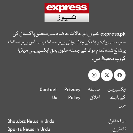
express.pk
خبروں اور حالات حاضرہ سے متعلق پاکستان کی
سب سے زیادہ وزٹ کی جانے والی ویب سائٹ ہے۔ اس ویب سائٹ
پر شائع شدہ تمام مواد کے جملہ حقوق بحق ایکسپریس میڈیا
گروپ محفوظ ہیں۔
ایکسپریس
ضابطہ
Privacy
Contact
کے بارے
اخلاق
Policy
Us
میں
صفحۂ اول
Showbiz News in Urdu
تازہ ترین
Sports News in Urdu