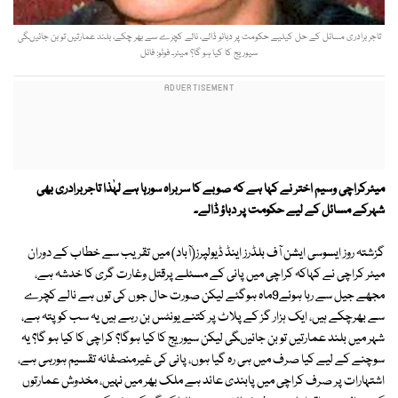
تاجر برادری مسائل کے حل کیلیے حکومت پر دبائو ڈالے، نالے کچرے سے بھر چکے، بلند عمارتیں تو بن جائیںگی
سیوریج کا کیا ہو گا؟ میئر۔ فوٹو: فائل
میئرکراچی وسیم اختر نے کہا ہے کہ صوبے کا سربراہ سورہا ہے لہٰذا تاجربرادری بھی
شہرکے مسائل کے لیے حکومت پر دباؤ ڈالے۔
گزشتہ روز ایسوسی ایشن آف بلڈرز اینڈ ڈیولپرز(آباد) میں تقریب سے خطاب کے دوران
میئر کراچی نے کہاکہ کراچی میں پانی کے مسئلے پرقتل وغارت گری کا خدشہ ہے،
مجھے جیل سے رہا ہوئے9ماہ ہوگئے لیکن صورت حال جوں کی توں ہے نالے کچرے
سے بھرچکے ہیں، ایک ہزار گز کے پلاٹ پر کتنے یونٹس بن رہے ہیں یہ سب کو پتہ ہے،
شہر میں بلند عمارتیں تو بن جائیںگی لیکن سیوریج کا کیا ہوگا؟ کراچی کا کیا ہو گا؟ یہ
سوچنے کے لیے کیا صرف میں ہی رہ گیا ہوں، پانی کی غیرمنصفانہ تقسیم ہورہی ہے،
اشتہارات پر صرف کراچی میں پابندی عائد ہے ملک بھر میں نہیں، مخدوش عمارتوں