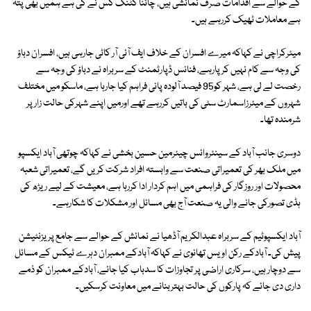
کے حوالے سے اقدامات صرف نمائشی ہیں، چائنا کٹنگ کس نے کی ہے ہمیں بھی پتہ
ہے معاملات ٹھیک کررہے ہیں۔
میئرکراچی نے کہاکہ میرے افسران کے خلاف ایف آئی آر کاٹی جارہی ہیں، افسران دباؤ
کی وجہ سے کام نہیں کرپارہے، فنانس ڈپارٹمنٹ کے سربراہ نے دباؤ کی وجہ سے
رخصت لے لی ہے، شہر کو95 فیصد آلودہ پانی فراہم کیا جارہا ہے، ماسکو میں مختلف
شہروں کے میئرزاسمارٹ سٹی کی باتیں کررہے تھے اورمیں اپنے شہرکی حالت زارپر
شرمندہ تھا۔
دوسری جانب آباد کے سینئروائس چیئرمین حسین بخشی نے کہاکہ چوتھی آباد ایکسپو
میں ملک بھر کی تعمیراتی صنعت سے وابستہ افراد شرکت کریں گے، تعمیراتی شعبہ
محصولات اور روزگار کی فراہمی میں اہم کردار ادا کررہا ہے، معیشت کے لیے ریڑھ کی
ہڈی تصورکی جانے والی یہ صنعت آج بھی مسائل اور مشکلات کا شکارہے۔
آباد ایکسپوٹیم کے سربراہ عبدالکریم آڈھیا نے نمائش کے حوالے سے جامع پریزنٹیشن
پیش کی۔ آبادکے رکن اویس تھانوی نے کہاکہ آبادکے ممبران دہرے ٹیکس کے مسائل
سے دوچار ہیں، سرکاری اراضی پر تجاوزات کا سدباب کیا جائے، آبادکے ممبران کو ذمے
داری دی جائے کہ پارکوں کی حالت بہتربنانے میں معاونت کرسکیں۔