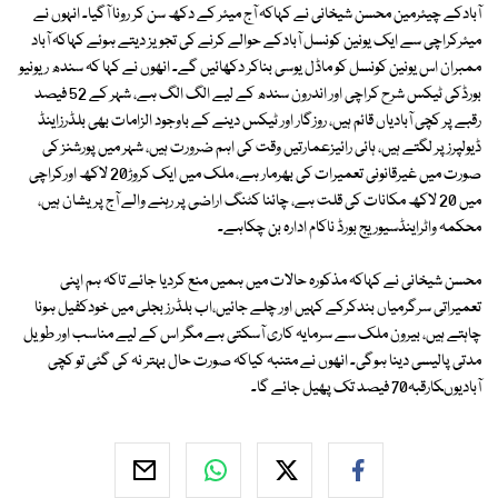
آبادکے چیئرمین محسن شیخانی نے کہاکہ آج میئر کے دکھ سن کر رونا آگیا۔ انہوں نے
میئرکراچی سے ایک یونین کونسل آبادکے حوالے کرنے کی تجویز دیتے ہوئے کہاکہ آباد
ممبران اس یونین کونسل کو ماڈل یوسی بناکر دکھائیں گے۔ انھوں نے کہا کہ سندھ ریونیو
بورڈکی ٹیکس شرح کراچی اور اندرون سندھ کے لیے الگ الگ ہے، شہر کے 52 فیصد
رقبے پر کچی آبادیاں قائم ہیں، روزگار اور ٹیکس دینے کے باوجود الزامات بھی بلڈرزاینڈ
ڈیولپرز پر لگتے ہیں، ہائی رائیزعمارتیں وقت کی اہم ضرورت ہیں، شہر میں پورشنز کی
صورت میں غیرقانونی تعمیرات کی بھرمار ہے، ملک میں ایک کروڑ20 لاکھ اورکراچی
میں 20 لاکھ مکانات کی قلت ہے، چائنا کٹنگ اراضی پر رہنے والے آج پریشان ہیں،
محکمہ واٹراینڈسیوریج بورڈ ناکام ادارہ بن چکاہے۔
محسن شیخانی نے کہاکہ مذکورہ حالات میں ہمیں منع کردیا جائے تاکہ ہم اپنی
تعمیراتی سرگرمیاں بندکرکے کہیں اور چلے جائیں،اب بلڈرز بجلی میں خودکفیل ہونا
چاہتے ہیں، بیرون ملک سے سرمایہ کاری آسکتی ہے مگر اس کے لیے مناسب اور طویل
مدتی پالیسی دینا ہوگی۔ انھوں نے متنبہ کیاکہ صورت حال بہتر نہ کی گئی تو کچی
آبادیوںکارقبہ70 فیصد تک پھیل جائے گا۔