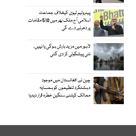
پیٹرولیم لیوی کیخلاف جماعت
اسلامی آج ملک بھر میں 510 مقامات
پر دھرنے دے گی
لاہور میں مزید بارش ہوگی یا نہیں،
نئی پیشگوئی کر دی گئی
چین نے افغانستان میں موجود
دہشتگرد تنظیموں کو ہمسایہ
ممالک کیلئے سنگین خطرہ قرار دیدیا