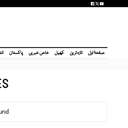
صفحۂ اول
تازہ ترین
کھیل
خاص خبریں
پاکستان
انٹ
ES
und