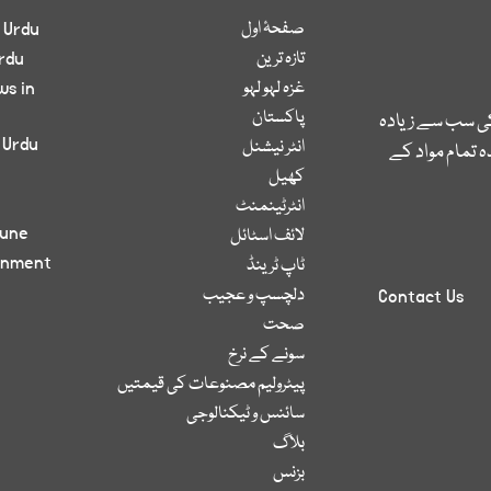
صفحۂ اول
 Urdu
تازہ ترین
rdu
غزہ لہو لہو
ws in
پاکستان
کی سب سے زیادہ
 Urdu
انٹر نیشنل
 تمام مواد کے
کھیل
انٹرٹینمنٹ
bune
لائف اسٹائل
inment
ٹاپ ٹرینڈ
دلچسپ و عجیب
Contact Us
صحت
سونے کے نرخ
پیٹرولیم مصنوعات کی قیمتیں
سائنس و ٹیکنالوجی
بلاگ
بزنس