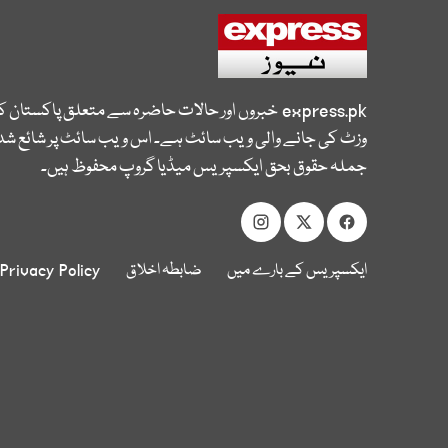
express.pk
خبروں اور حالات حاضرہ سے متعلق پاکستان 
وزٹ کی جانے والی ویب سائٹ ہے۔ اس ویب سائٹ پر شائع شدہ
جملہ حقوق بحق ایکسپریس میڈیا گروپ محفوظ ہیں۔
ایکسپریس کے بارے میں
ضابطہ اخلاق
Privacy Policy