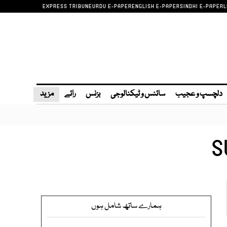
EXPRESS TRIBUNE
URDU E-PAPER
ENGLISH E-PAPER
SINDHI E-PAPER
L
دلچسپ و عجیب
سائنس و ٹیکنالوجی
بزنس
رائے
مزید
S
ہمارے ساتھ شامل ہوں