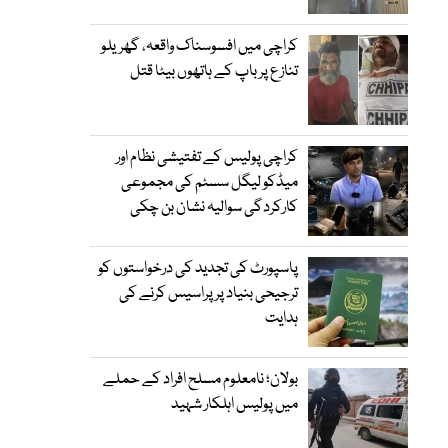
کراچی میں افسوسناک واقعہ، گھریلو
تنازع پر باپ کے ہاتھوں بیٹا قتل
کراچی پولیس کے تفتیشی نظام اور
میڈکو لیگل سسٹم کی مجموعی
کارکردگی سوالیہ نشان بن چکی
پاسپورٹ کی تجدید کی درخواستوں کو
ترجیحی بنیاد پر پراسیس کرنے کی
ہدایت
بولان؛ نامعلوم مسلح افراد کے حملے
میں پولیس اہلکار شہید