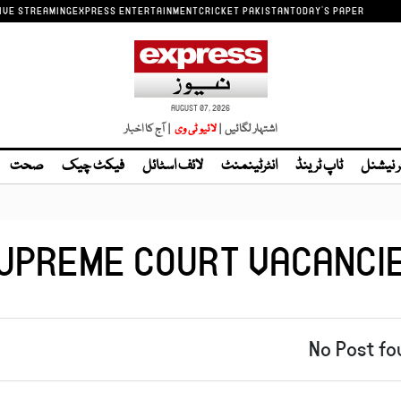
IVE STREAMING
EXPRESS ENTERTAINMENT
CRICKET PAKISTAN
TODAY'S PAPER
AUGUST 07, 2026
اشتہار لگائیں |
| آج کا اخبار
ر نیشنل
ٹاپ ٹرینڈ
انٹرٹینمنٹ
لائف اسٹائل
فیکٹ چیک
صحت
UPREME COURT VACANCI
No Post fo