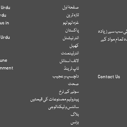
صفحۂ اول
 Urdu
تازہ ترین
rdu
غزہ لہو لہو
ws in
پاکستان
کی سب سے زیادہ
 Urdu
انٹر نیشنل
 تمام مواد کے
کھیل
انٹرٹینمنٹ
bune
لائف اسٹائل
inment
ٹاپ ٹرینڈ
دلچسپ و عجیب
Contact Us
صحت
سونے کے نرخ
پیٹرولیم مصنوعات کی قیمتیں
سائنس و ٹیکنالوجی
بلاگ
بزنس