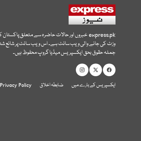
express.pk
خبروں اور حالات حاضرہ سے متعلق پاکستان 
وزٹ کی جانے والی ویب سائٹ ہے۔ اس ویب سائٹ پر شائع شدہ
جملہ حقوق بحق ایکسپریس میڈیا گروپ محفوظ ہیں۔
ایکسپریس کے بارے میں
ضابطہ اخلاق
Privacy Policy