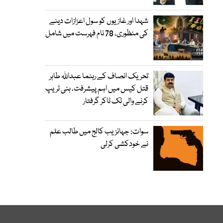
شہدا اور غازیوں کو سول اعزازات دینے
کی منظوری، 78 نام فہرست میں شامل
تحریک انصاف کے رہنما عبداللہ طاہر
قتل کیس میں اہم پیشرفت، ہنی ٹریپ
کرنے والی ٹک ٹاکر گرفتار
سوات: جہانزیب کالج میں طالب علم
نے خودکشی کرلی