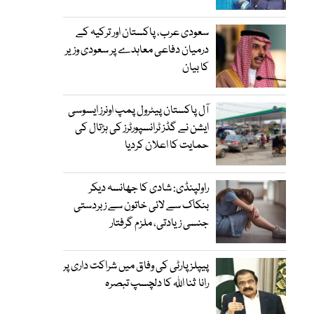
سعودی عرب، پاکستان اور ترکیہ کے
درمیان دفاعی معاہدے پر سعودی وزیر
کا بیان
آل پاکستان پیٹرول پمپ اونرز ایسوسی
ایشن نے گڈز ٹرانسپورٹرز کی ہڑتال کی
حمایت کا اعلان کردیا
راولپنڈی: شادی کا جھانسہ دیکر
بنکاک سے لائی خاتون سے زبردستی
جنسی زیادتی، ملزم گرفتار
پیپلز پارٹی کی وفاق میں شراکت داری پر
رانا ثنا اللہ کا دلچسپ تبصرہ