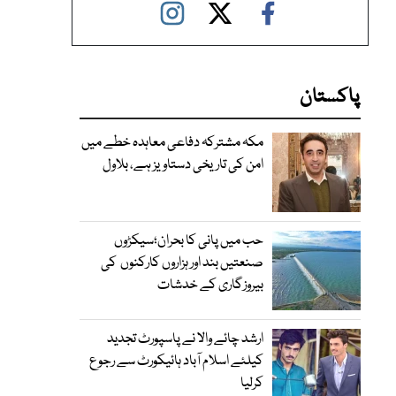
پاکستان
مکہ مشترکہ دفاعی معاہدہ خطے میں
امن کی تاریخی دستاویز ہے، بلاول
حب میں پانی کا بحران؛سیکڑوں
صنعتیں بند اور ہزاروں کارکنوں کی
بیروزگاری کے خدشات
ارشد چائے والا نے پاسپورٹ تجدید
کیلئے اسلام آباد ہائیکورٹ سے رجوع
کرلیا