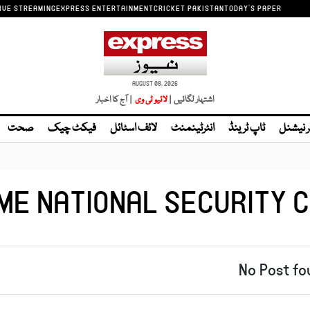
IVE STREAMING
EXPRESS ENTERTAINMENT
CRICKET PAKISTAN
TODAY'S PAPER
AUGUST 08, 2026
اشتہار لگائیں |
| آج کا اخبار
ر نیشنل
ٹاپ ٹرینڈ
انٹرٹینمنٹ
لائف اسٹائل
فیکٹ چیک
صحت
ME NATIONAL SECURITY C
No Post fo