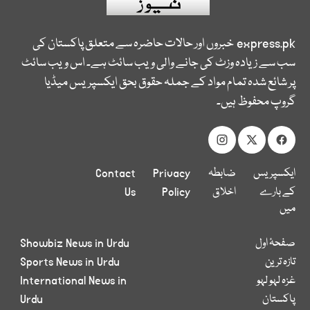
express.pk
خبروں اور حالات حاضرہ سے متعلق پاکستان کی
سب سے زیادہ وزٹ کی جانے والی ویب سائٹ ہے۔ اس ویب سائٹ
پر شائع شدہ تمام مواد کے جملہ حقوق بحق ایکسپریس میڈیا
گروپ محفوظ ہیں۔
ایکسپریس
ضابطہ
Privacy
Contact
کے بارے
اخلاق
Policy
Us
میں
صفحۂ اول
Showbiz News in Urdu
تازہ ترین
Sports News in Urdu
غزہ لہو لہو
International News in
پاکستان
Urdu