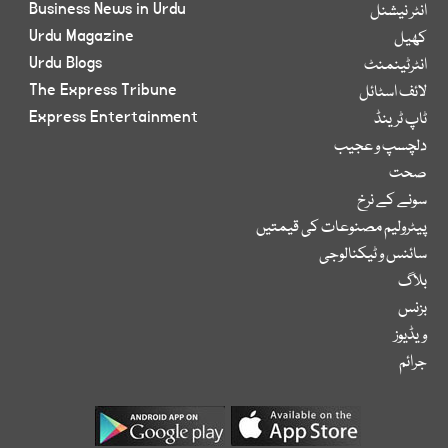
Business News in Urdu
انٹر نیشنل
Urdu Magazine
کھیل
Urdu Blogs
انٹرٹینمنٹ
The Express Tribune
لائف اسٹائل
Express Entertainment
ٹاپ ٹرینڈ
دلچسپ و عجیب
صحت
سونے کے نرخ
پیٹرولیم مصنوعات کی قیمتیں
سائنس و ٹیکنالوجی
بلاگ
بزنس
ویڈیوز
جرائم