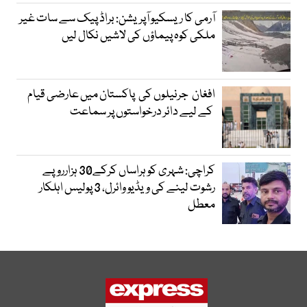
آرمی کا ریسکیو آپریشن: براڈ پیک سے سات غیر
ملکی کوہ پیماؤں کی لاشیں نکال لیں
افغان جرنیلوں کی پاکستان میں عارضی قیام
کے لیے دائر درخواستوں پر سماعت
کراچی: شہری کو ہراساں کرکے30 ہزارروپے
رشوت لینے کی ویڈیو وائرل، 3 پولیس اہلکار
معطل