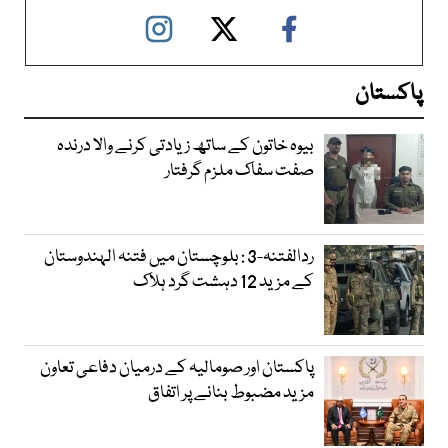
پاکستان
بیوہ خاتون کے ساتھ زیادتی کرنے والا درندہ
صفت سفاک ملزم گرفتار
ردالفتنہ-3 : بلوچستان میں فتنہ الہندوستان
کے مزید 12 دہشت گرد ہلاک
پاکستان اور صومالیہ کے درمیان دفاعی تعاون
مزید مضبوط بنانے پر اتفاق