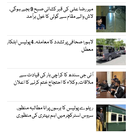
میر رضا علی کی قبر کشائی صبح 9 بجے ہوگی،
لاش والے مقام سے گولی کا خول برآمد
لاہور؛ صحافی پر تشدد کا معاملہ، 4 پولیس اہلکار
معطل
آئی جی سندھ کا کراچی بار کی قیادت سے
ملاقات، وکلاء کا احتجاج ختم کرنے کا اعلان
ریلوے پولیس کا برسوں پرانا مطالبہ منظور،
سروس اسٹرکچر میں اہم بہتری کی منظوری