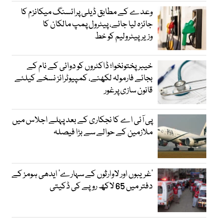
وعدے کے مطابق ڈیلی پرائسنگ میکانزم کا
جائزہ لیا جائے، پیٹرول پمپ مالکان کا
وزیرپیٹرولیم کو خط
خیبرپختونخوا؛ ڈاکٹروں کو دوائی کے نام کے
بجائے فارمولہ لکھنے، کمپیوٹرائز نسخے کیلئے
قانون سازی پرغور
پی آئی اے کا نجکاری کے بعد پہلے اجلاس میں
ملازمین کے حوالے سے بڑا فیصلہ
’غریبوں اور لاوارثوں کے سہارے‘ ایدھی ہومز کے
دفتر میں 65 لاکھ روپے کی ڈکیتی