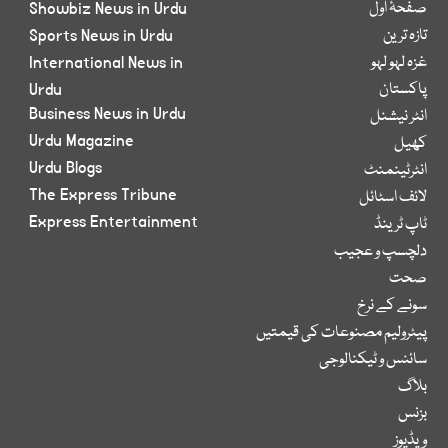
صفحۂ اول
Showbiz News in Urdu
تازہ ترین
Sports News in Urdu
غزہ لہو لہو
International News in
پاکستان
Urdu
Business News in Urdu
انٹر نیشنل
Urdu Magazine
کھیل
Urdu Blogs
انٹرٹینمنٹ
The Express Tribune
لائف اسٹائل
Express Entertainment
ٹاپ ٹرینڈ
دلچسپ و عجیب
صحت
سونے کے نرخ
پیٹرولیم مصنوعات کی قیمتیں
سائنس و ٹیکنالوجی
بلاگ
بزنس
ویڈیوز