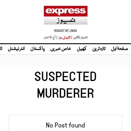
AUGUST 07, 2026
اشتہار لگائیں |
| آج کا اخبار
صفحۂ اول
تازہ ترین
کھیل
خاص خبریں
پاکستان
انٹر نیشنل
ٹا
SUSPECTED
MURDERER
No Post found