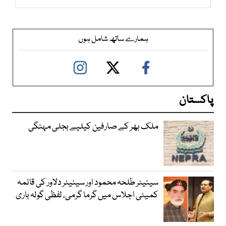
ہمارے ساتھ شامل ہوں
پاکستان
ملک بھر کے صارفین کیلیے بجلی مہنگی
سینیٹر طلحہ محمود اور سینیٹر دلاور کی قائمہ
کمیٹی اجلاس میں گرما گرمی، لفظی گولہ باری