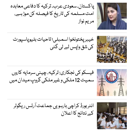
پاکستان، سعودی عرب، ترکیہ کا دفاعی معاہدہ
امت مسلمہ کی تاریخ کا فیصلہ کن موڑ ہے،
مریم نواز
خیبرپختونخوا اسمبلی؛ تاحیات بلیو پاسپورٹ
کی شق واپس لے لی گئی
فیسکو کی نجکاری: ترکیہ، چینی سرمایہ کاروں
سمیت 12 ملکی و غیر ملکی گروپ میدان میں
انٹر بورڈ کراچی بارہویں جماعت آرٹس ریگولر
کے نتائج کا اعلان