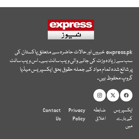
express.pk
خبروں اور حالات حاضرہ سے متعلق پاکستان کی
سب سے زیادہ وزٹ کی جانے والی ویب سائٹ ہے۔ اس ویب سائٹ
پر شائع شدہ تمام مواد کے جملہ حقوق بحق ایکسپریس میڈیا
گروپ محفوظ ہیں۔
ایکسپریس
ضابطہ
Privacy
Contact
کے بارے
اخلاق
Policy
Us
میں