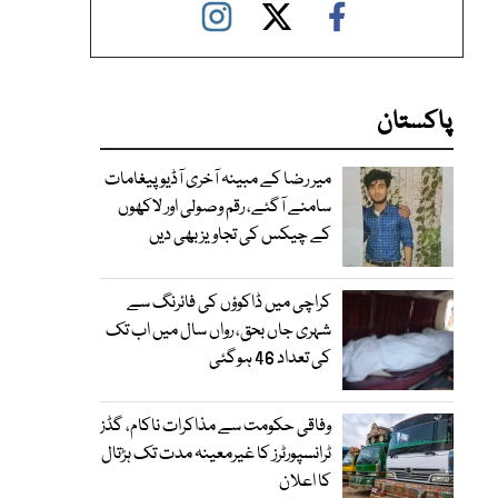
پاکستان
میر رضا کے مبینہ آخری آڈیو پیغامات
سامنے آگئے، رقم وصولی اور لاکھوں
کے چیکس کی تجاویز بھی دیں
کراچی میں ڈاکوؤں کی فائرنگ سے
شہری جاں بحق، رواں سال میں اب تک
کی تعداد 46 ہوگئی
وفاقی حکومت سے مذاکرات ناکام، گڈز
ٹرانسپورٹرز کا غیرمعینہ مدت تک ہڑتال
کا اعلان