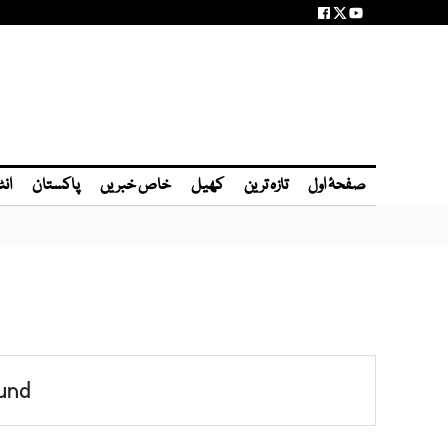
صفحۂ اول
تازہ ترین
کھیل
خاص خبریں
پاکستان
انٹ
und