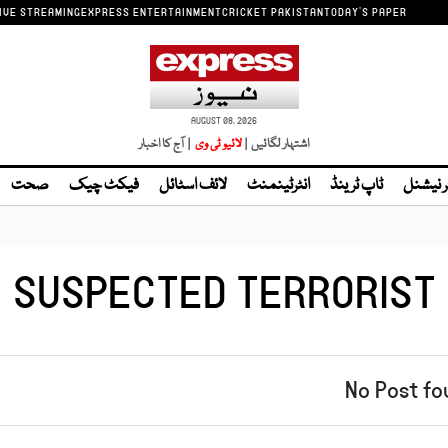
IVE STREAMING
EXPRESS ENTERTAINMENT
CRICKET PAKISTAN
TODAY'S PAPER
AUGUST 08, 2026
اشتہار لگائیں |
| آج کا اخبار
ر نیشنل
ٹاپ ٹرینڈ
انٹرٹینمنٹ
لائف اسٹائل
فیکٹ چیک
صحت
SUSPECTED TERRORIST
No Post fo