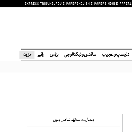
EXPRESS TRIBUNE
URDU E-PAPER
ENGLISH E-PAPER
SINDHI E-PAPER
L
دلچسپ و عجیب
سائنس و ٹیکنالوجی
بزنس
رائے
مزید
ہمارے ساتھ شامل ہوں