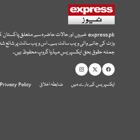
express.pk
خبروں اور حالات حاضرہ سے متعلق پاکستان 
وزٹ کی جانے والی ویب سائٹ ہے۔ اس ویب سائٹ پر شائع شدہ
جملہ حقوق بحق ایکسپریس میڈیا گروپ محفوظ ہیں۔
ایکسپریس کے بارے میں
ضابطہ اخلاق
Privacy Policy