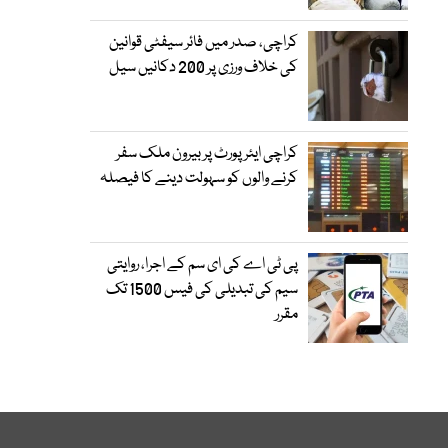
کراچی، صدر میں فائر سیفٹی قوانین
کی خلاف ورزی پر 200 دکانیں سیل
کراچی ایئرپورٹ پر بیرون ملک سفر
کرنے والوں کو سہولت دینے کا فیصلہ
پی ٹی اے کی ای سم کے اجرا، روایتی
سیم کی تبدیلی کی فیس 1500 تک
مقرر