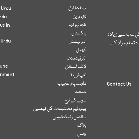
صفحۂ اول
 Urdu
تازہ ترین
rdu
غزہ لہو لہو
ws in
پاکستان
کی سب سے زیادہ
 Urdu
انٹر نیشنل
 تمام مواد کے
کھیل
انٹرٹینمنٹ
bune
لائف اسٹائل
inment
ٹاپ ٹرینڈ
دلچسپ و عجیب
Contact Us
صحت
سونے کے نرخ
پیٹرولیم مصنوعات کی قیمتیں
سائنس و ٹیکنالوجی
بلاگ
بزنس