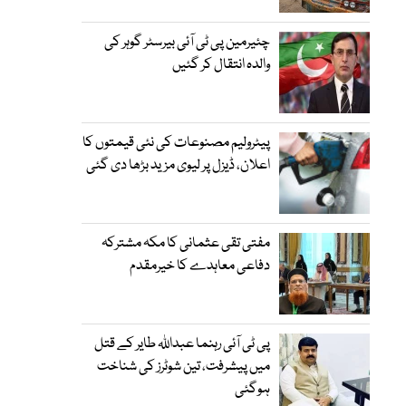
چئیرمین پی ٹی آئی بیرسٹر گوہر کی
والدہ انتقال کر گئیں
پیٹرولیم مصنوعات کی نئی قیمتوں کا
اعلان، ڈیزل پر لیوی مزید بڑھا دی گئی
مفتی تقی عثمانی کا مکہ مشترکہ
دفاعی معاہدے کا خیرمقدم
پی ٹی آئی رہنما عبداللہ طایر کے قتل
میں پیشرفت، تین شوٹرز کی شناخت
ہوگئی