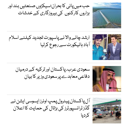
حب میں پانی کا بحران؛سیکڑوں صنعتیں بند اور
ہزاروں کارکنوں کی بیروزگاری کے خدشات
ارشد چائے والا نے پاسپورٹ تجدید کیلئے اسلام
آباد ہائیکورٹ سے رجوع کرلیا
سعودی عرب، پاکستان اور ترکیہ کے درمیان
دفاعی معاہدے پر سعودی وزیر کا بیان
آل پاکستان پیٹرول پمپ اونرز ایسوسی ایشن نے
گڈز ٹرانسپورٹرز کی ہڑتال کی حمایت کا اعلان
کردیا