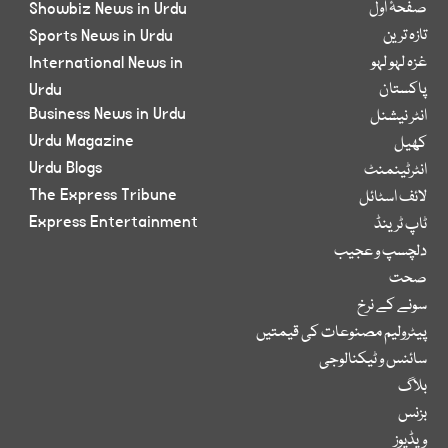
صفحۂ اول
Showbiz News in Urdu
تازہ ترین
Sports News in Urdu
غزہ لہو لہو
International News in
پاکستان
Urdu
Business News in Urdu
انٹر نیشنل
Urdu Magazine
کھیل
Urdu Blogs
انٹرٹینمنٹ
The Express Tribune
لائف اسٹائل
Express Entertainment
ٹاپ ٹرینڈ
دلچسپ و عجیب
صحت
سونے کے نرخ
پیٹرولیم مصنوعات کی قیمتیں
سائنس و ٹیکنالوجی
بلاگ
بزنس
ویڈیوز