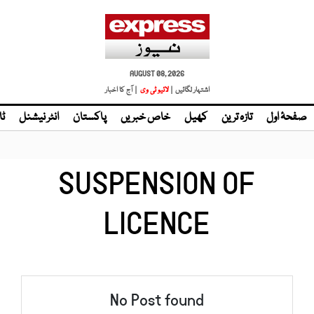
AUGUST 08, 2026
اشتہار لگائیں |
لائیو ٹی وی
| آج کا اخبار
صفحۂ اول
تازہ ترین
کھیل
خاص خبریں
پاکستان
انٹر نیشنل
ٹا
SUSPENSION OF
LICENCE
No Post found