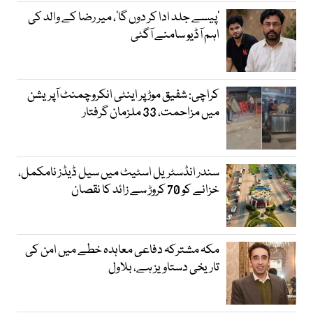
’پیسے جلد ادا کر دوں گا‘، میر رضا کے والد کی
اہم آڈیو سامنے آگئی
کراچی: شفیق موڑ پر اینٹی انکروچمنٹ آپریشن
میں مزاحمت، 33 ملزمان گرفتار
سندر انڈسٹریل اسٹیٹ میں سیل ڈیڈز نامکمل،
خزانے کو 70 کروڑ سے زائد کا نقصان
مکہ مشترکہ دفاعی معاہدہ خطے میں امن کی
تاریخی دستاویز ہے، بلاول