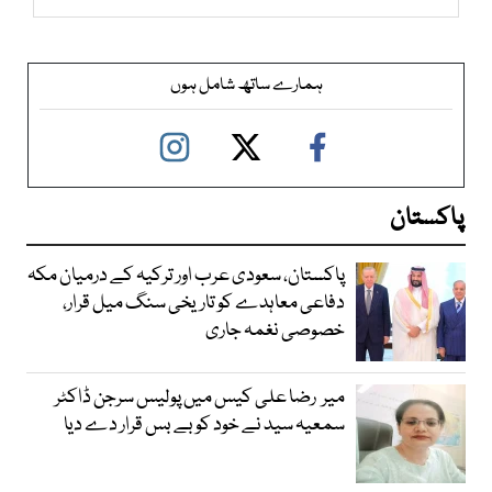
ہمارے ساتھ شامل ہوں
پاکستان
پاکستان، سعودی عرب اور ترکیہ کے درمیان مکہ
دفاعی معاہدے کو تاریخی سنگ میل قرار،
خصوصی نغمہ جاری
میر رضا علی کیس میں پولیس سرجن ڈاکٹر
سمعیہ سید نے خود کو بے بس قرار دے دیا