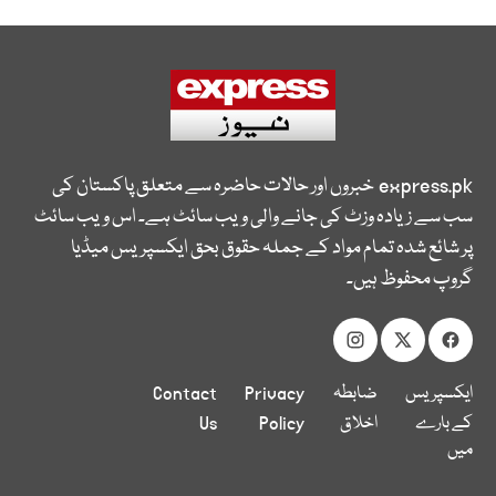
express.pk
خبروں اور حالات حاضرہ سے متعلق پاکستان کی
سب سے زیادہ وزٹ کی جانے والی ویب سائٹ ہے۔ اس ویب سائٹ
پر شائع شدہ تمام مواد کے جملہ حقوق بحق ایکسپریس میڈیا
گروپ محفوظ ہیں۔
ایکسپریس
ضابطہ
Privacy
Contact
کے بارے
اخلاق
Policy
Us
میں