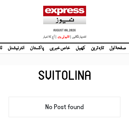
AUGUST 08, 2026
اشتہار لگائیں |
| آج کا اخبار
صفحۂ اول
تازہ ترین
کھیل
خاص خبریں
پاکستان
انٹر نیشنل
ٹا
SVITOLINA
No Post found