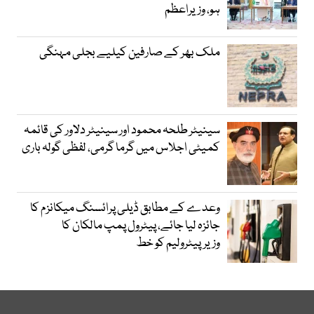
ہو، وزیراعظم
ملک بھر کے صارفین کیلیے بجلی مہنگی
سینیٹر طلحہ محمود اور سینیٹر دلاور کی قائمہ
کمیٹی اجلاس میں گرما گرمی، لفظی گولہ باری
وعدے کے مطابق ڈیلی پرائسنگ میکانزم کا
جائزہ لیا جائے، پیٹرول پمپ مالکان کا
وزیرپیٹرولیم کو خط