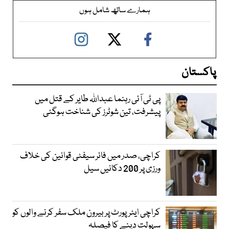
ہمارے ساتھ شامل ہوں
پاکستان
پی ٹی آئی رہنما عبداللہ طایر کے قتل میں
پیشرفت، تین شوٹرز کی شناخت ہوگئی
کراچی، صدر میں فائر سیفٹی قوانین کی خلاف
ورزی پر 200 دکانیں سیل
کراچی ایئرپورٹ پر بیرون ملک سفر کرنے والوں کو
سہولت دینے کا فیصلہ