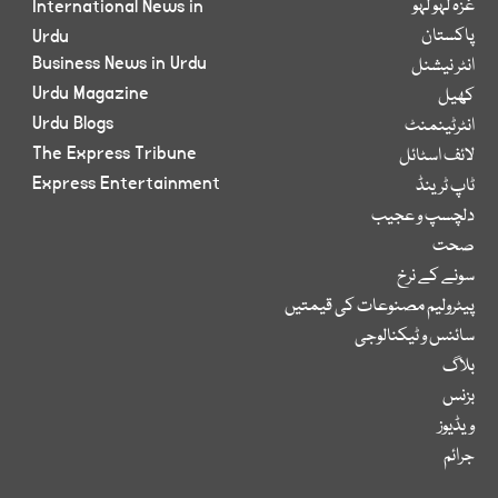
غزہ لہو لہو
International News in
پاکستان
Urdu
Business News in Urdu
انٹر نیشنل
Urdu Magazine
کھیل
Urdu Blogs
انٹرٹینمنٹ
The Express Tribune
لائف اسٹائل
Express Entertainment
ٹاپ ٹرینڈ
دلچسپ و عجیب
صحت
سونے کے نرخ
پیٹرولیم مصنوعات کی قیمتیں
سائنس و ٹیکنالوجی
بلاگ
بزنس
ویڈیوز
جرائم