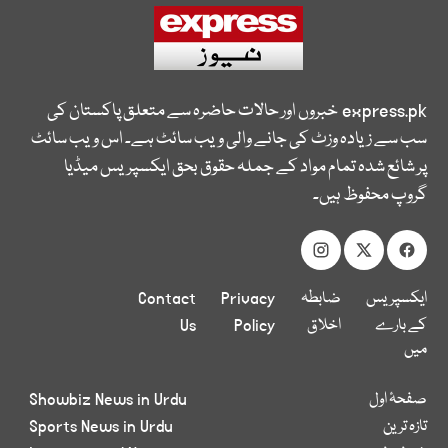
express.pk
خبروں اور حالات حاضرہ سے متعلق پاکستان کی
سب سے زیادہ وزٹ کی جانے والی ویب سائٹ ہے۔ اس ویب سائٹ
پر شائع شدہ تمام مواد کے جملہ حقوق بحق ایکسپریس میڈیا
گروپ محفوظ ہیں۔
ایکسپریس
ضابطہ
Privacy
Contact
کے بارے
اخلاق
Policy
Us
میں
صفحۂ اول
Showbiz News in Urdu
تازہ ترین
Sports News in Urdu