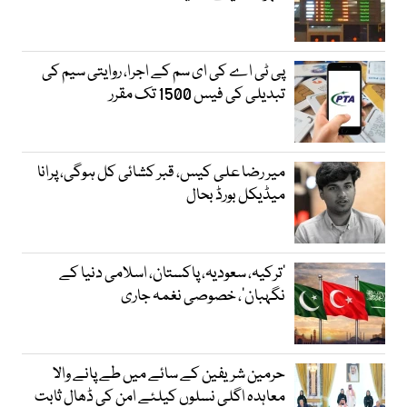
پی ٹی اے کی ای سم کے اجرا، روایتی سیم کی
تبدیلی کی فیس 1500 تک مقرر
میر رضا علی کیس، قبر کشائی کل ہوگی، پرانا
میڈیکل بورڈ بحال
‘ترکیہ، سعودیہ، پاکستان، اسلامی دنیا کے
نگہبان’، خصوصی نغمہ جاری
حرمین شریفین کے سائے میں طے پانے والا
معاہدہ اگلی نسلوں کیلئے امن کی ڈھال ثابت