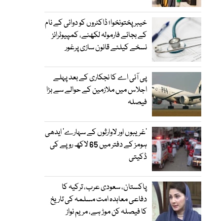
خیبرپختونخوا؛ ڈاکٹروں کو دوائی کے نام
کے بجائے فارمولہ لکھنے، کمپیوٹرائز
نسخے کیلئے قانون سازی پرغور
پی آئی اے کا نجکاری کے بعد پہلے
اجلاس میں ملازمین کے حوالے سے بڑا
فیصلہ
’غریبوں اور لاوارثوں کے سہارے‘ ایدھی
ہومز کے دفتر میں 65 لاکھ روپے کی
ڈکیتی
پاکستان، سعودی عرب، ترکیہ کا
دفاعی معاہدہ امت مسلمہ کی تاریخ
کا فیصلہ کن موڑ ہے، مریم نواز