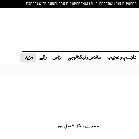
EXPRESS TRIBUNE
URDU E-PAPER
ENGLISH E-PAPER
SINDHI E-PAPER
L
دلچسپ و عجیب
سائنس و ٹیکنالوجی
بزنس
رائے
مزید
ہمارے ساتھ شامل ہوں