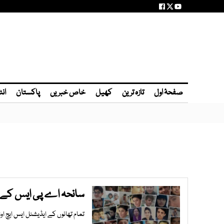
صفحۂ اول
تازہ ترین
کھیل
خاص خبریں
پاکستان
انٹ
سانحہ اے پی ایس کے بعد
تمام تھانوں کے ایڈیشنل ایس ایچ او