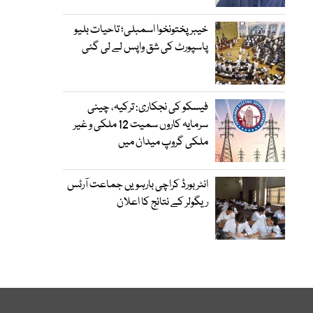
خیبرپختونخوا اسمبلی؛ تاحیات بلیو
پاسپورٹ کی شق واپس لے لی گئی
فیسکو کی نجکاری: ترکیہ، چینی
سرمایہ کاروں سمیت 12 ملکی و غیر
ملکی گروپ میدان میں
انٹر بورڈ کراچی بارہویں جماعت آرٹس
ریگولر کے نتائج کا اعلان