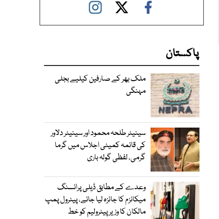
پاکستان
ملک بھر کے صارفین کیلیے بجلی
مہنگی
سینیٹر طلحہ محمود اور سینیٹر دلاور
کی قائمہ کمیٹی اجلاس میں گرما
گرمی، لفظی گولہ باری
وعدے کے مطابق ڈیلی پرائسنگ
میکانزم کا جائزہ لیا جائے، پیٹرول پمپ
مالکان کا وزیرپیٹرولیم کو خط