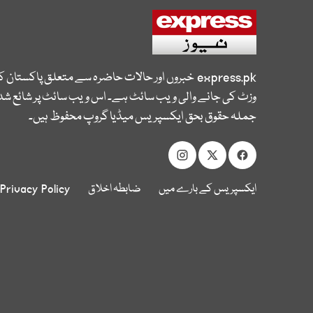
express.pk
خبروں اور حالات حاضرہ سے متعلق پاکستان 
وزٹ کی جانے والی ویب سائٹ ہے۔ اس ویب سائٹ پر شائع شدہ
جملہ حقوق بحق ایکسپریس میڈیا گروپ محفوظ ہیں۔
ایکسپریس کے بارے میں
ضابطہ اخلاق
Privacy Policy