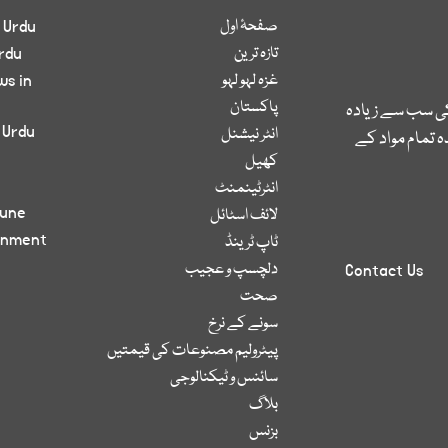
صفحۂ اول
 Urdu
تازہ ترین
rdu
غزہ لہو لہو
ws in
پاکستان
کی سب سے زیادہ
 Urdu
انٹر نیشنل
 تمام مواد کے
کھیل
انٹرٹینمنٹ
bune
لائف اسٹائل
inment
ٹاپ ٹرینڈ
دلچسپ و عجیب
Contact Us
صحت
سونے کے نرخ
پیٹرولیم مصنوعات کی قیمتیں
سائنس و ٹیکنالوجی
بلاگ
بزنس