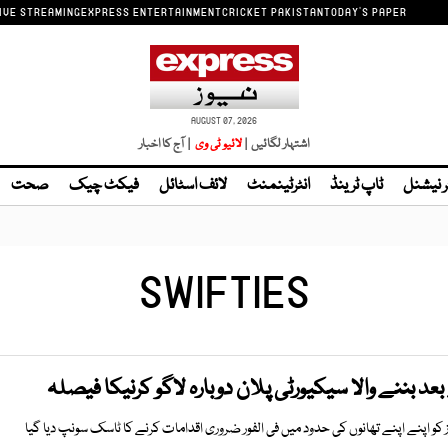
IVE STREAMING
EXPRESS ENTERTAINMENT
CRICKET PAKISTAN
TODAY'S PAPER
AUGUST 07, 2026
اشتہار لگائیں |
| آج کا اخبار
ر نیشنل
ٹاپ ٹرینڈ
انٹرٹینمنٹ
لائف اسٹائل
فیکٹ چیک
صحت
SWIFTIES
 بننے والا سیکیورٹی پلان دوبارہ لاگو کرنیکا فیصلہ
ز کو اپنے اپنے تھانوں کی حدود میں فی الفور ضروری اقدامات کرنے کا ٹاسک سونپ دیا گیا