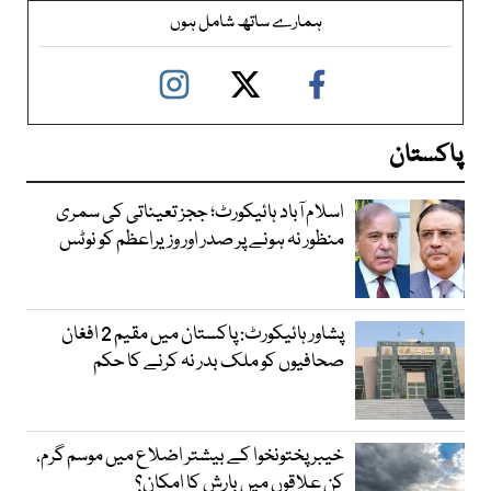
ہمارے ساتھ شامل ہوں
پاکستان
اسلام آباد ہائیکورٹ؛ ججز تعیناتی کی سمری
منظور نہ ہونے پر صدر اور وزیراعظم کو نوٹس
پشاور ہائیکورٹ: پاکستان میں مقیم 2 افغان
صحافیوں کو ملک بدر نہ کرنے کا حکم
خیبر پختونخوا کے بیشتر اضلاع میں موسم گرم،
کن علاقوں میں بارش کا امکان؟