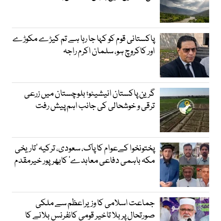
پاکستانی قوم کو کہا جا رہا ہے تم کیڑے مکوڑے
اور کاکروچ ہو، سلمان اکرم راجہ
گرین پاکستان انیشیٹو؛ بلوچستان میں زرعی
ترقی و خوشحالی کی جانب اہم پیش رفت
پختونخوا کےعوام کا پاک، سعودی، ترکیہ ’تاریخی
مکہ باہمی دفاعی معاہدے‘ کابھرپور خیرمقدم
جماعت اسلامی کا وزیراعظم سے ملکی
صورتحال پر بلا تاخیر قومی کانفرنس بلانے کا