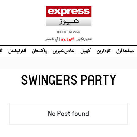
AUGUST 10, 2026
اشتہار لگائیں |
لائیو ٹی وی
| آج کا اخبار
صفحۂ اول
تازہ ترین
کھیل
خاص خبریں
پاکستان
انٹر نیشنل
ٹا
SWINGERS PARTY
No Post found