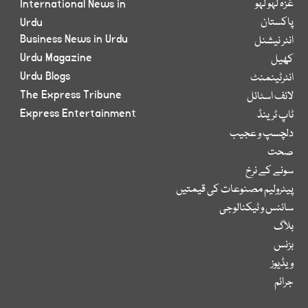
غزہ لہو لہو
International News in
پاکستان
Urdu
Business News in Urdu
انٹر نیشنل
Urdu Magazine
کھیل
Urdu Blogs
انٹرٹینمنٹ
The Express Tribune
لائف اسٹائل
Express Entertainment
ٹاپ ٹرینڈ
دلچسپ و عجیب
صحت
سونے کے نرخ
پیٹرولیم مصنوعات کی قیمتیں
سائنس و ٹیکنالوجی
بلاگ
بزنس
ویڈیوز
جرائم