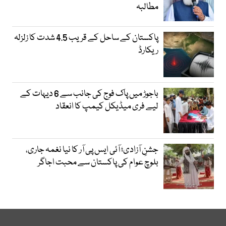
مطالبہ
پاکستان کے ساحل کے قریب 4.5 شدت کا زلزلہ
ریکارڈ
باجوڑ میں پاک فوج کی جانب سے 6 دیہات کے
لیے فری میڈیکل کیمپ کا انعقاد
جشنِ آزادی؛ آئی ایس پی آر کا نیا نغمہ جاری،
بلوچ عوام کی پاکستان سے محبت اجاگر