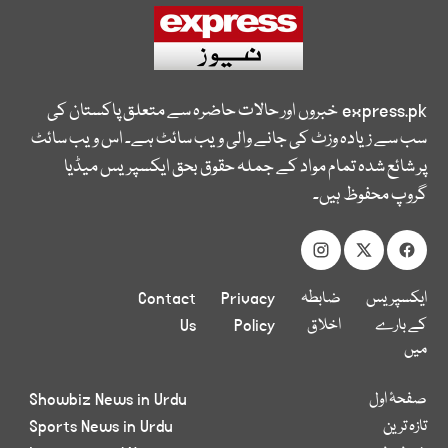
express.pk
خبروں اور حالات حاضرہ سے متعلق پاکستان کی
سب سے زیادہ وزٹ کی جانے والی ویب سائٹ ہے۔ اس ویب سائٹ
پر شائع شدہ تمام مواد کے جملہ حقوق بحق ایکسپریس میڈیا
گروپ محفوظ ہیں۔
ایکسپریس
ضابطہ
Privacy
Contact
کے بارے
اخلاق
Policy
Us
میں
صفحۂ اول
Showbiz News in Urdu
تازہ ترین
Sports News in Urdu