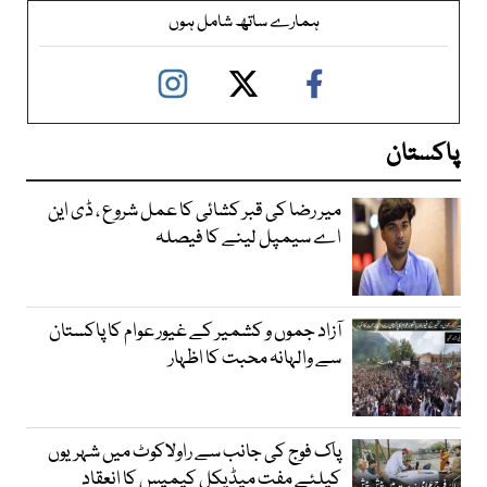
ہمارے ساتھ شامل ہوں
پاکستان
میر رضا کی قبر کشائی کا عمل شروع ، ڈی این
اے سیمپل لینے کا فیصلہ
آزاد جموں و کشمیر کے غیور عوام کا پاکستان
سے والہانہ محبت کا اظہار
پاک فوج کی جانب سے راولاکوٹ میں شہریوں
کیلئے مفت میڈیکل کیمپس کا انعقاد