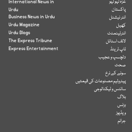
غزہ لہو لہو
International News in
پاکستان
Urdu
Business News in Urdu
انٹر نیشنل
Urdu Magazine
کھیل
Urdu Blogs
انٹرٹینمنٹ
The Express Tribune
لائف اسٹائل
Express Entertainment
ٹاپ ٹرینڈ
دلچسپ و عجیب
صحت
سونے کے نرخ
پیٹرولیم مصنوعات کی قیمتیں
سائنس و ٹیکنالوجی
بلاگ
بزنس
ویڈیوز
جرائم