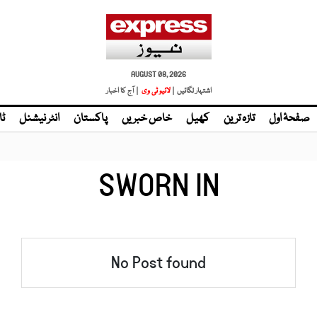
AUGUST 08, 2026
اشتہار لگائیں |
لائیو ٹی وی
| آج کا اخبار
صفحۂ اول
تازہ ترین
کھیل
خاص خبریں
پاکستان
انٹر نیشنل
ٹا
SWORN IN
No Post found