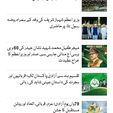
وزیر اعظم شہباز شریف کی وفد کے ہمراہ روضہ
رسول ﷺ پر حاضری
میجر طفیل محمد شہید نشان حیدر کی 68 ویں
برسی آج منائی جارہی ہے، صدر اور وزیراعظم کا
خراج عقیدت
تقسیمِ ہند سے آزادیٔ پاکستان تک؛ قربانیوں اور
ہجرت کی داستان عینی شاہد کی زبانی
79واں یومِ آزادی؛ عزم، قربانی، اتحاد اور روشن
مستقبل کا جشن