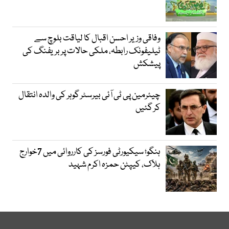
وفاقی وزیر احسن اقبال کا لیاقت بلوچ سے
ٹیلیفونک رابطہ، ملکی حالات پر بریفنگ کی
پیشکش
چیئرمین پی ٹی آئی بیرسٹر گوہر کی والدہ انتقال
کر گئیں
ہنگو؛ سیکیورٹی فورسز کی کارروائی میں 7خوارج
ہلاک، کیپٹن حمزہ اکرم شہید