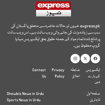
express.pk
خبروں اور حالات حاضرہ سے متعلق پاکستان کی
سب سے زیادہ وزٹ کی جانے والی ویب سائٹ ہے۔ اس ویب سائٹ
پر شائع شدہ تمام مواد کے جملہ حقوق بحق ایکسپریس میڈیا
گروپ محفوظ ہیں۔
ایکسپریس
ضابطہ
Privacy
Contact
کے بارے
اخلاق
Policy
Us
میں
صفحۂ اول
Showbiz News in Urdu
تازہ ترین
Sports News in Urdu