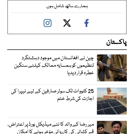
ہمارے ساتھ شامل ہوں
پاکستان
چین نے افغانستان میں موجود دہشتگرد
تنظیموں کو ہمسایہ ممالک کیلئے سنگین
خطرہ قرار دیدیا
25 کلوواٹ تک سولر صارفین کے لیے نیپرا کی
اجازت کی شرط ختم
میر رضا کے والد کا نئے میڈیکل بورڈ پر اعتراض،
قبر کشائی کی کارروائی مؤخر ہونے کا امکان