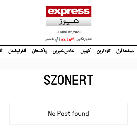
AUGUST 07, 2026
اشتہار لگائیں |
لائیو ٹی وی
| آج کا اخبار
صفحۂ اول
تازہ ترین
کھیل
خاص خبریں
پاکستان
انٹر نیشنل
ٹا
SZONERT
No Post found