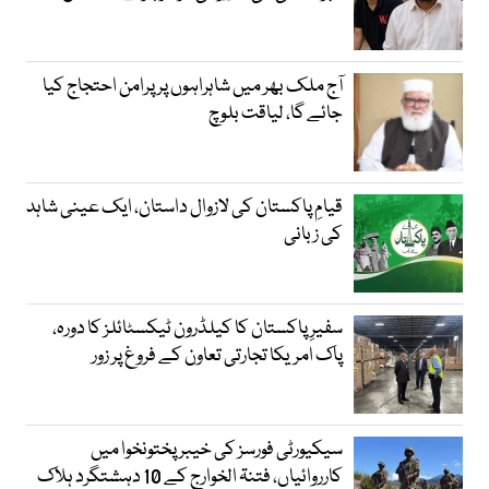
آج ملک بھر میں شاہراہوں پر پرامن احتجاج کیا
جائے گا، لیاقت بلوچ
قیامِ پاکستان کی لازوال داستان، ایک عینی شاہد
کی زبانی
سفیرِ پاکستان کا کیلڈرون ٹیکسٹائلز کا دورہ،
پاک امریکا تجارتی تعاون کے فروغ پر زور
سیکیورٹی فورسز کی خیبر پختونخوا میں
کارروائیاں، فتنۃ الخوارج کے 10 دہشتگرد ہلاک