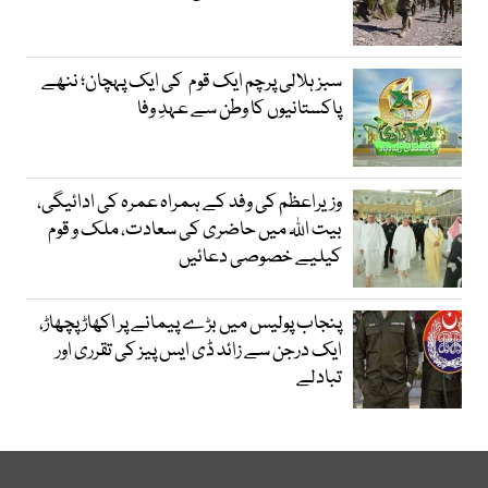
سبز ہلالی پرچم ایک قوم کی ایک پہچان؛ ننھے
پاکستانیوں کا وطن سے عہدِ وفا
وزیراعظم کی وفد کے ہمراہ عمرہ کی ادائیگی،
بیت اللہ میں حاضری کی سعادت، ملک و قوم
کیلیے خصوصی دعائیں
پنجاب پولیس میں بڑے پیمانے پر اکھاڑ پچھاڑ،
ایک درجن سے زائد ڈی ایس پیز کی تقرری اور
تبادلے