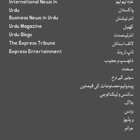
غزہ لہو لہو
International News in
پاکستان
Urdu
Business News in Urdu
انٹر نیشنل
Urdu Magazine
کھیل
Urdu Blogs
انٹرٹینمنٹ
The Express Tribune
لائف اسٹائل
Express Entertainment
ٹاپ ٹرینڈ
دلچسپ و عجیب
صحت
سونے کے نرخ
پیٹرولیم مصنوعات کی قیمتیں
سائنس و ٹیکنالوجی
بلاگ
بزنس
ویڈیوز
جرائم