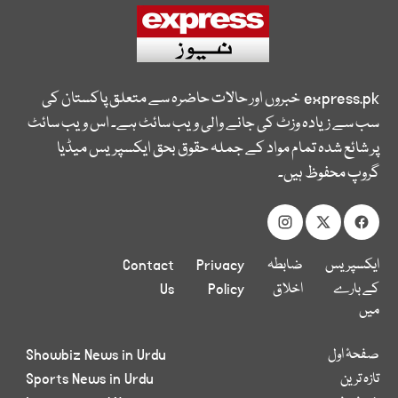
express.pk
خبروں اور حالات حاضرہ سے متعلق پاکستان کی
سب سے زیادہ وزٹ کی جانے والی ویب سائٹ ہے۔ اس ویب سائٹ
پر شائع شدہ تمام مواد کے جملہ حقوق بحق ایکسپریس میڈیا
گروپ محفوظ ہیں۔
ایکسپریس
ضابطہ
Privacy
Contact
کے بارے
اخلاق
Policy
Us
میں
صفحۂ اول
Showbiz News in Urdu
تازہ ترین
Sports News in Urdu