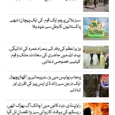
سبز ہلالی پرچم ایک قوم کی ایک پہچان؛ ننھے
پاکستانیوں کا وطن سے عہدِ وفا
وزیراعظم کی وفد کے ہمراہ عمرہ کی ادائیگی،
بیت اللہ میں حاضری کی سعادت، ملک و قوم
کیلیے خصوصی دعائیں
پنجاب پولیس میں بڑے پیمانے پر اکھاڑ پچھاڑ،
ایک درجن سے زائد ڈی ایس پیز کی تقرری اور
تبادلے
راولپنڈی، دو دکانوں میں اچانک آگ بھڑک اٹھی،
ریسکیو کی بروقت کارروائی سے بڑا نقصان ٹل گیا