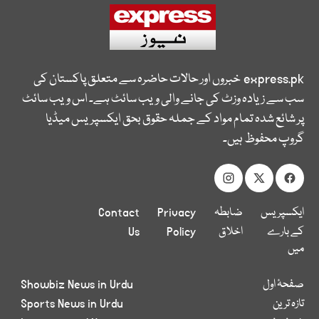
express.pk
خبروں اور حالات حاضرہ سے متعلق پاکستان کی
سب سے زیادہ وزٹ کی جانے والی ویب سائٹ ہے۔ اس ویب سائٹ
پر شائع شدہ تمام مواد کے جملہ حقوق بحق ایکسپریس میڈیا
گروپ محفوظ ہیں۔
ایکسپریس
ضابطہ
Privacy
Contact
کے بارے
اخلاق
Policy
Us
میں
صفحۂ اول
Showbiz News in Urdu
تازہ ترین
Sports News in Urdu