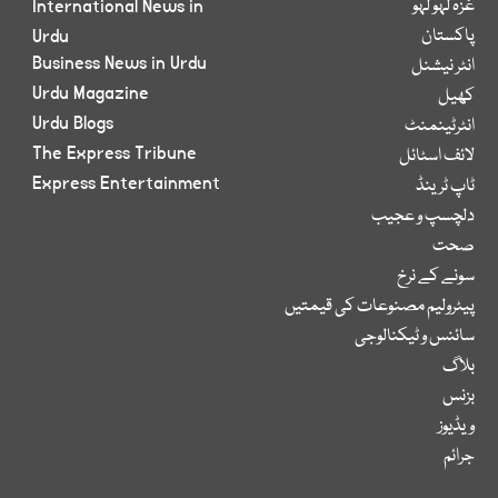
غزہ لہو لہو
International News in
پاکستان
Urdu
Business News in Urdu
انٹر نیشنل
Urdu Magazine
کھیل
Urdu Blogs
انٹرٹینمنٹ
The Express Tribune
لائف اسٹائل
Express Entertainment
ٹاپ ٹرینڈ
دلچسپ و عجیب
صحت
سونے کے نرخ
پیٹرولیم مصنوعات کی قیمتیں
سائنس و ٹیکنالوجی
بلاگ
بزنس
ویڈیوز
جرائم