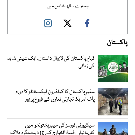
ہمارے ساتھ شامل ہوں
پاکستان
قیامِ پاکستان کی لازوال داستان، ایک عینی شاہد
کی زبانی
سفیرِ پاکستان کا کیلڈرون ٹیکسٹائلز کا دورہ،
پاک امریکا تجارتی تعاون کے فروغ پر زور
سیکیورٹی فورسز کی خیبر پختونخوا میں
کارروائیاں، فتنۃ الخوارج کے 10 دہشتگرد ہلاک