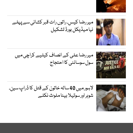
میر رضا کیس، راتوں رات قبر کشائی سے پہلے
نیا میڈیکل بورڈ تشکیل
میر رضا علی کے انصاف کیلیے کراچی میں
سول سوسائٹی کا احتجاج
لاہور میں 40 سالہ خاتون کے قتل کا ڈراپ سین،
شوہر اور سوتیلا بیٹا ملوث نکلے