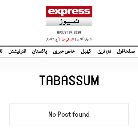
AUGUST 07, 2026
اشتہار لگائیں |
| آج کا اخبار
صفحۂ اول
تازہ ترین
کھیل
خاص خبریں
پاکستان
انٹر نیشنل
ٹا
TABASSUM
No Post found