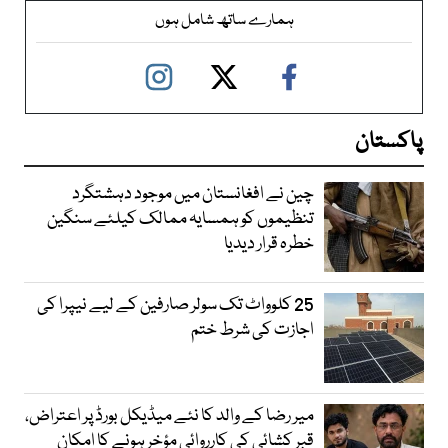
ہمارے ساتھ شامل ہوں
پاکستان
چین نے افغانستان میں موجود دہشتگرد
تنظیموں کو ہمسایہ ممالک کیلئے سنگین
خطرہ قرار دیدیا
25 کلوواٹ تک سولر صارفین کے لیے نیپرا کی
اجازت کی شرط ختم
میر رضا کے والد کا نئے میڈیکل بورڈ پر اعتراض،
قبر کشائی کی کارروائی مؤخر ہونے کا امکان