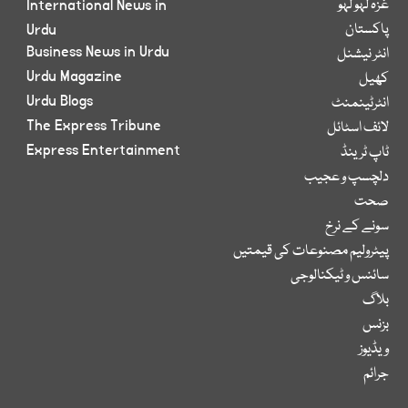
غزہ لہو لہو
International News in
پاکستان
Urdu
Business News in Urdu
انٹر نیشنل
Urdu Magazine
کھیل
Urdu Blogs
انٹرٹینمنٹ
The Express Tribune
لائف اسٹائل
Express Entertainment
ٹاپ ٹرینڈ
دلچسپ و عجیب
صحت
سونے کے نرخ
پیٹرولیم مصنوعات کی قیمتیں
سائنس و ٹیکنالوجی
بلاگ
بزنس
ویڈیوز
جرائم