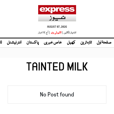
AUGUST 07, 2026
اشتہار لگائیں |
لائیو ٹی وی
| آج کا اخبار
صفحۂ اول
تازہ ترین
کھیل
خاص خبریں
پاکستان
انٹر نیشنل
ٹا
TAINTED MILK
No Post found