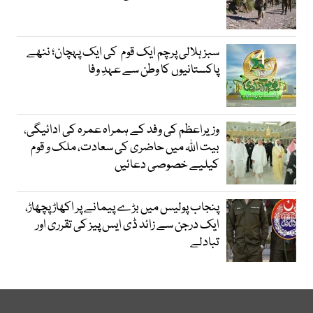
سبز ہلالی پرچم ایک قوم کی ایک پہچان؛ ننھے
پاکستانیوں کا وطن سے عہدِ وفا
وزیراعظم کی وفد کے ہمراہ عمرہ کی ادائیگی،
بیت اللہ میں حاضری کی سعادت، ملک و قوم
کیلیے خصوصی دعائیں
پنجاب پولیس میں بڑے پیمانے پر اکھاڑ پچھاڑ،
ایک درجن سے زائد ڈی ایس پیز کی تقرری اور
تبادلے