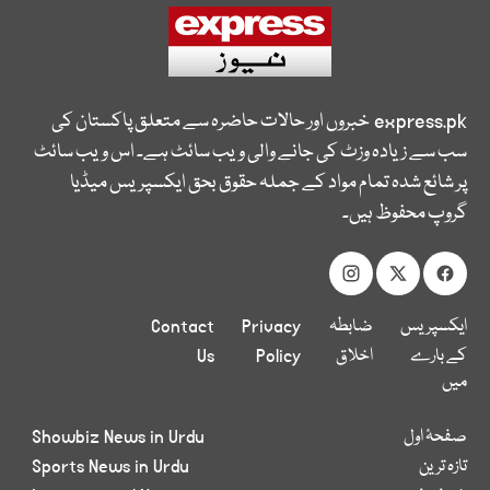
express.pk
خبروں اور حالات حاضرہ سے متعلق پاکستان کی
سب سے زیادہ وزٹ کی جانے والی ویب سائٹ ہے۔ اس ویب سائٹ
پر شائع شدہ تمام مواد کے جملہ حقوق بحق ایکسپریس میڈیا
گروپ محفوظ ہیں۔
ایکسپریس
ضابطہ
Privacy
Contact
کے بارے
اخلاق
Policy
Us
میں
صفحۂ اول
Showbiz News in Urdu
تازہ ترین
Sports News in Urdu