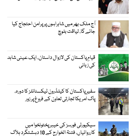
آج ملک بھر میں شاہراہوں پر پرامن احتجاج کیا
جائے گا، لیاقت بلوچ
قیامِ پاکستان کی لازوال داستان، ایک عینی شاہد
کی زبانی
سفیرِ پاکستان کا کیلڈرون ٹیکسٹائلز کا دورہ،
پاک امریکا تجارتی تعاون کے فروغ پر زور
سیکیورٹی فورسز کی خیبر پختونخوا میں
کارروائیاں، فتنۃ الخوارج کے 10 دہشتگرد ہلاک