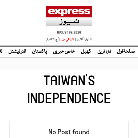
AUGUST 09, 2026
اشتہار لگائیں |
لائیو ٹی وی
| آج کا اخبار
صفحۂ اول
تازہ ترین
کھیل
خاص خبریں
پاکستان
انٹر نیشنل
ٹا
TAIWAN’S
INDEPENDENCE
No Post found