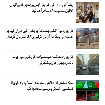
ایف آئی اے کی کراچی ایئرپورٹ پر کارروائیاں،
خاتون سمیت 3 مسافر آف لوڈ
کراچی میں انکروچمنٹ آپریشن کے دوران ٹیم پر
حملہ اور ہنگامہ آرائی کرنے پر 33 ملزمان گرفتار
کراچی: محکمہ موسمیات کی شہر میں بوندا
باندی، پھوار کی پیشگوئی
مکہ مشترکہ دفاعی معاہدہ، اسلام آباد کو برقی
قمقموں، اسکرینز سے سجادیا گیا