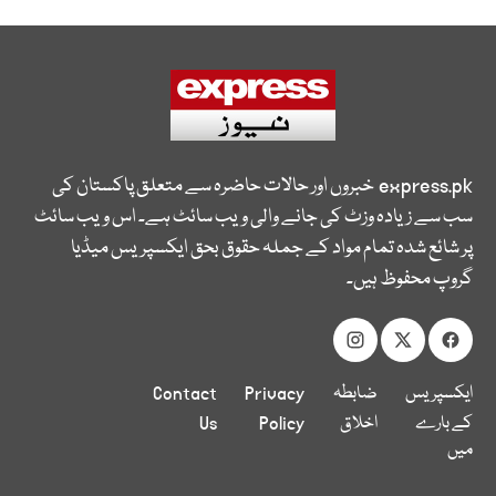
express.pk
خبروں اور حالات حاضرہ سے متعلق پاکستان کی
سب سے زیادہ وزٹ کی جانے والی ویب سائٹ ہے۔ اس ویب سائٹ
پر شائع شدہ تمام مواد کے جملہ حقوق بحق ایکسپریس میڈیا
گروپ محفوظ ہیں۔
ایکسپریس
ضابطہ
Privacy
Contact
کے بارے
اخلاق
Policy
Us
میں