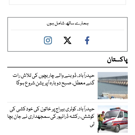
ہمارے ساتھ شامل ہوں
پاکستان
حیدرآباد، ڈوبنے والے چار بچوں کی تلاش رات
گئے معطل، صبح دوبارہ آپریشن شروع ہوگا
حیدرآباد، کوٹری بیراج پر خاتون کی خودکشی کی
کوشش، رکشہ ڈرائیور کی سمجھداری نے جان بچا
لی