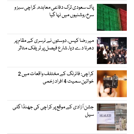
پاک سعودی ترک دفاعی معاہدہ، کراچی سبز و
سرخ روشنیوں میں نہا گیا
میر رضا کیس، دوستوں نے نرسری کے مقام پر
دھرنا دے دیا، شارع فیصل پر ٹریفک متاثر
کراچی: فائرنگ کے مختلف واقعات میں 2
خواتین سمیت 4 افراد زخمی
جشن آزادی کے موقع پر کراچی کی جھنڈا گلی
سیل