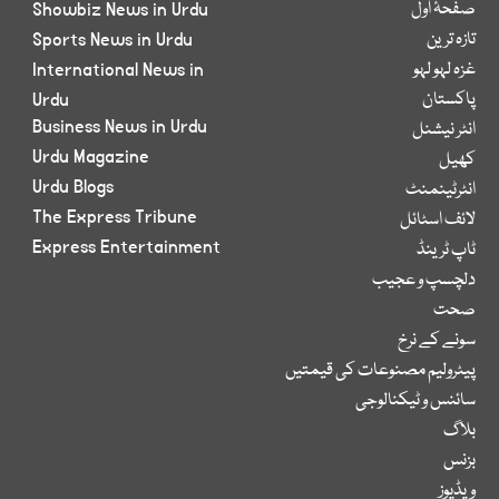
صفحۂ اول
Showbiz News in Urdu
تازہ ترین
Sports News in Urdu
غزہ لہو لہو
International News in
پاکستان
Urdu
Business News in Urdu
انٹر نیشنل
Urdu Magazine
کھیل
Urdu Blogs
انٹرٹینمنٹ
The Express Tribune
لائف اسٹائل
Express Entertainment
ٹاپ ٹرینڈ
دلچسپ و عجیب
صحت
سونے کے نرخ
پیٹرولیم مصنوعات کی قیمتیں
سائنس و ٹیکنالوجی
بلاگ
بزنس
ویڈیوز