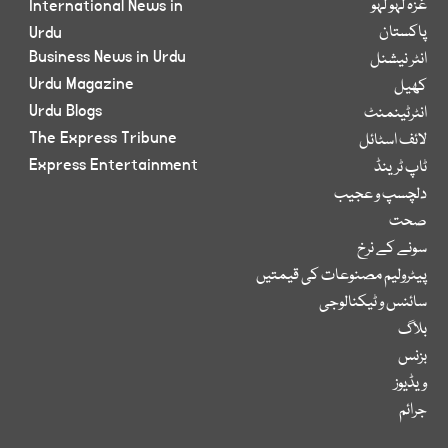
غزہ لہو لہو
International News in
پاکستان
Urdu
Business News in Urdu
انٹر نیشنل
Urdu Magazine
کھیل
Urdu Blogs
انٹرٹینمنٹ
The Express Tribune
لائف اسٹائل
Express Entertainment
ٹاپ ٹرینڈ
دلچسپ و عجیب
صحت
سونے کے نرخ
پیٹرولیم مصنوعات کی قیمتیں
سائنس و ٹیکنالوجی
بلاگ
بزنس
ویڈیوز
جرائم