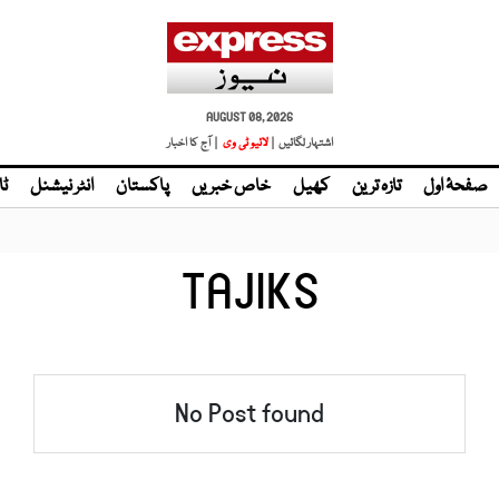
AUGUST 08, 2026
اشتہار لگائیں |
لائیو ٹی وی
| آج کا اخبار
صفحۂ اول
تازہ ترین
کھیل
خاص خبریں
پاکستان
انٹر نیشنل
ٹا
TAJIKS
No Post found