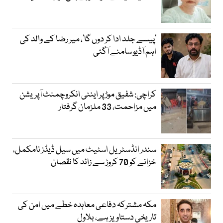
’پیسے جلد ادا کر دوں گا‘، میر رضا کے والد کی
اہم آڈیو سامنے آگئی
کراچی: شفیق موڑ پر اینٹی انکروچمنٹ آپریشن
میں مزاحمت، 33 ملزمان گرفتار
سندر انڈسٹریل اسٹیٹ میں سیل ڈیڈز نامکمل،
خزانے کو 70 کروڑ سے زائد کا نقصان
مکہ مشترکہ دفاعی معاہدہ خطے میں امن کی
تاریخی دستاویز ہے، بلاول