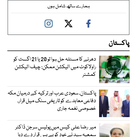
ہمارے ساتھ شامل ہوں
پاکستان
دھرنے کا مسئلہ حل ہوا تو 20 یا 21 اگست کو
راولاکوٹ میں الیکشن ممکن: چیف الیکشن
کمشنر
پاکستان، سعودی عرب اور ترکیہ کے درمیان مکہ
دفاعی معاہدے کو تاریخی سنگ میل قرار،
خصوصی نغمہ جاری
میر رضا علی کیس میں پولیس سرجن ڈاکٹر
سمعیہ سید نے خود کو بے بس قرار دے دیا