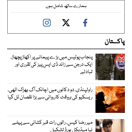
ہمارے ساتھ شامل ہوں
پاکستان
پنجاب پولیس میں بڑے پیمانے پر اکھاڑ پچھاڑ،
ایک درجن سے زائد ڈی ایس پیز کی تقرری اور
تبادلے
راولپنڈی، دو دکانوں میں اچانک آگ بھڑک اٹھی،
ریسکیو کی بروقت کارروائی سے بڑا نقصان ٹل گیا
میر رضا کیس، راتوں رات قبر کشائی سے پہلے
نیا میڈیکل بورڈ تشکیل