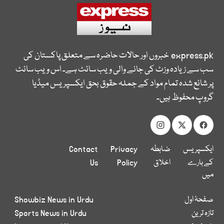
express.pk
خبروں اور حالات حاضرہ سے متعلق پاکستان کی
سب سے زیادہ وزٹ کی جانے والی ویب سائٹ ہے۔ اس ویب سائٹ
پر شائع شدہ تمام مواد کے جملہ حقوق بحق ایکسپریس میڈیا
گروپ محفوظ ہیں۔
ایکسپریس
ضابطہ
Privacy
Contact
کے بارے
اخلاق
Policy
Us
میں
صفحۂ اول
Showbiz News in Urdu
تازہ ترین
Sports News in Urdu