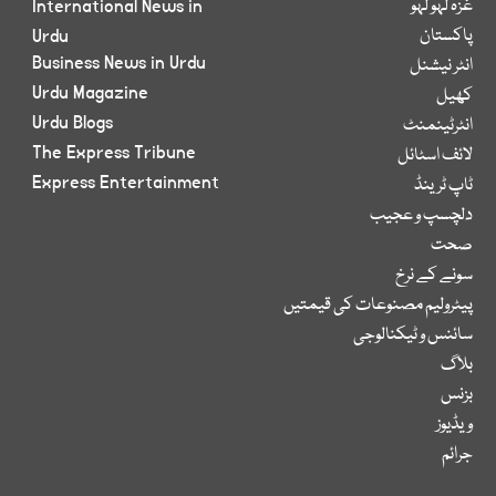
غزہ لہو لہو
International News in
پاکستان
Urdu
Business News in Urdu
انٹر نیشنل
Urdu Magazine
کھیل
Urdu Blogs
انٹرٹینمنٹ
The Express Tribune
لائف اسٹائل
Express Entertainment
ٹاپ ٹرینڈ
دلچسپ و عجیب
صحت
سونے کے نرخ
پیٹرولیم مصنوعات کی قیمتیں
سائنس و ٹیکنالوجی
بلاگ
بزنس
ویڈیوز
جرائم