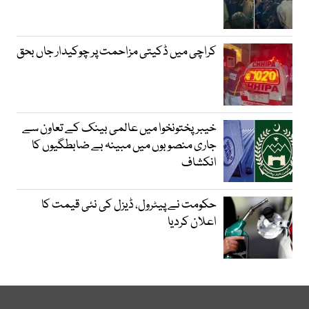
کراچی میں ڈکیتی مزاحمت پر چوکیدار جاں بحق
خیبرپختونخوا میں عالمی بینک کے تعاون سے
جاری منصوبوں میں مبینہ بے ضابطگیوں کا
انکشاف
حکومت نے پیٹرول، ڈیزل کی نئی قیمت کا
اعلان کردیا