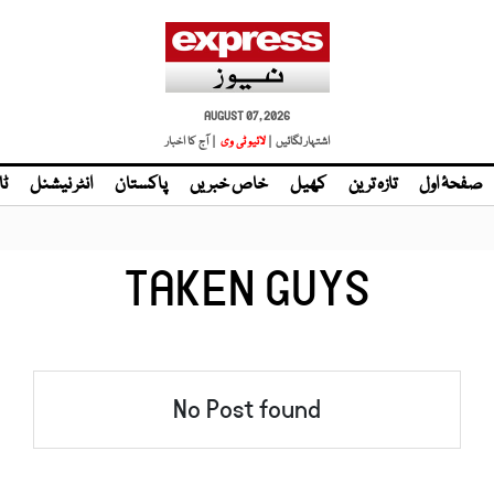
AUGUST 07, 2026
اشتہار لگائیں |
لائیو ٹی وی
| آج کا اخبار
صفحۂ اول
تازہ ترین
کھیل
خاص خبریں
پاکستان
انٹر نیشنل
ٹا
TAKEN GUYS
No Post found