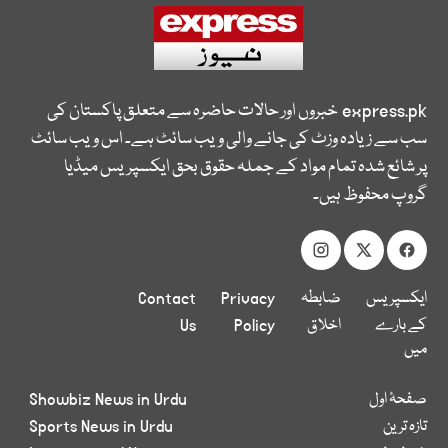
express.pk
خبروں اور حالات حاضرہ سے متعلق پاکستان کی
سب سے زیادہ وزٹ کی جانے والی ویب سائٹ ہے۔ اس ویب سائٹ
پر شائع شدہ تمام مواد کے جملہ حقوق بحق ایکسپریس میڈیا
گروپ محفوظ ہیں۔
ایکسپریس
ضابطہ
Privacy
Contact
کے بارے
اخلاق
Policy
Us
میں
صفحۂ اول
Showbiz News in Urdu
تازہ ترین
Sports News in Urdu