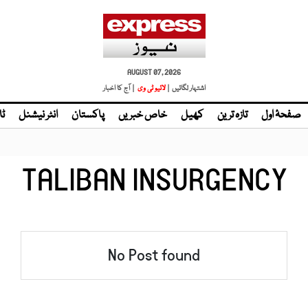
AUGUST 07, 2026
اشتہار لگائیں |
لائیو ٹی وی
| آج کا اخبار
صفحۂ اول
تازہ ترین
کھیل
خاص خبریں
پاکستان
انٹر نیشنل
ٹا
TALIBAN INSURGENCY
No Post found