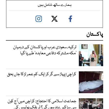
ہمارے ساتھ شامل ہوں
پاکستان
ترکیہ، سعودی عرب اور پاکستان کے درمیان
’مکہ مشترکہ دفاعی معاہدہ‘ طے پا گیا
کراچی؛ پہاڑ سے گر کر ایک کم عمر لڑکا جاں بحق
جماعت اسلامی کا احتجاج: کراچی میں آج کون
سی سڑکیں بند ہوں گی؟ ٹریفک پولیس کی