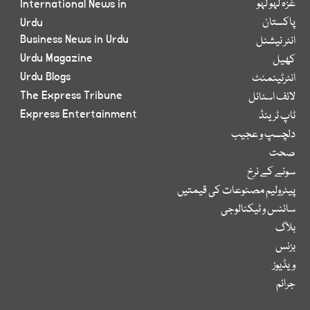
غزہ لہو لہو
International News in
پاکستان
Urdu
Business News in Urdu
انٹر نیشنل
Urdu Magazine
کھیل
Urdu Blogs
انٹرٹینمنٹ
The Express Tribune
لائف اسٹائل
Express Entertainment
ٹاپ ٹرینڈ
دلچسپ و عجیب
صحت
سونے کے نرخ
پیٹرولیم مصنوعات کی قیمتیں
سائنس و ٹیکنالوجی
بلاگ
بزنس
ویڈیوز
جرائم