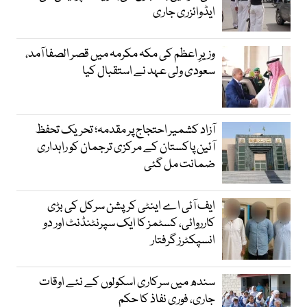
ایڈوائزری جاری
وزیرِ اعظم کی مکہ مکرمہ میں قصر الصفا آمد،
سعودی ولی عہد نے استقبال کیا
آزاد کشمیر احتجاج پر مقدمہ؛ تحریک تحفظ
آئین پاکستان کے مرکزی ترجمان کو راہداری
ضمانت مل گئی
ایف آئی اے اینٹی کرپشن سرکل کی بڑی
کارروائی، کسٹمز کا ایک سپرنٹنڈنٹ اور دو
انسپکٹرز گرفتار
سندھ میں سرکاری اسکولوں کے نئے اوقات
جاری، فوری نفاذ کا حکم