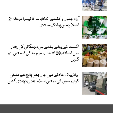
آزاد جموں و کشمیر انتخابات کا تیسرا مرحلہ: 2
اضلاع میں پولنگ ملتوی
اگست کے پہلے ہفتے ہی مہنگائی کی رفتار
میں اضافہ، 20 اشیائے ضروریہ کی قیمتیں بڑھ
گئیں
براڈ پیک حادثے میں جاں بحق پانچ غیر ملکی
کوہ پیماؤں کی میتیں اسلام آباد پہنچادی گئیں