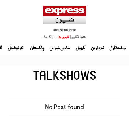
AUGUST 08, 2026
اشتہار لگائیں |
| آج کا اخبار
صفحۂ اول
تازہ ترین
کھیل
خاص خبریں
پاکستان
انٹر نیشنل
ٹا
TALKSHOWS
No Post found