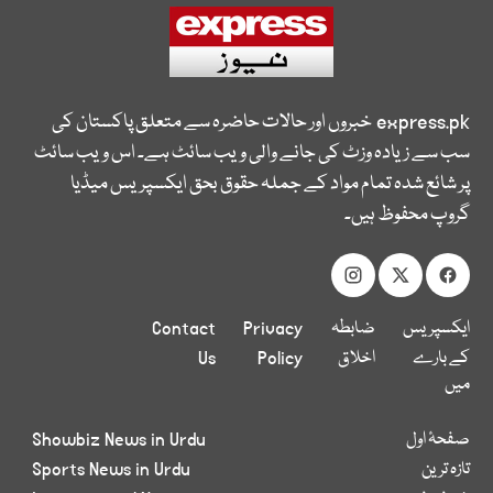
express.pk
خبروں اور حالات حاضرہ سے متعلق پاکستان کی
سب سے زیادہ وزٹ کی جانے والی ویب سائٹ ہے۔ اس ویب سائٹ
پر شائع شدہ تمام مواد کے جملہ حقوق بحق ایکسپریس میڈیا
گروپ محفوظ ہیں۔
ایکسپریس
ضابطہ
Privacy
Contact
کے بارے
اخلاق
Policy
Us
میں
صفحۂ اول
Showbiz News in Urdu
تازہ ترین
Sports News in Urdu