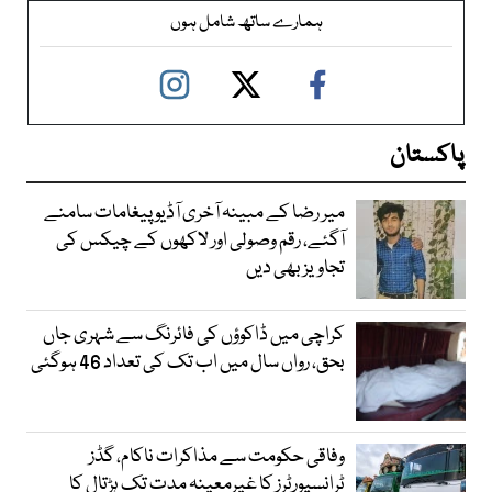
ہمارے ساتھ شامل ہوں
پاکستان
میر رضا کے مبینہ آخری آڈیو پیغامات سامنے
آگئے، رقم وصولی اور لاکھوں کے چیکس کی
تجاویز بھی دیں
کراچی میں ڈاکوؤں کی فائرنگ سے شہری جاں
بحق، رواں سال میں اب تک کی تعداد 46 ہوگئی
وفاقی حکومت سے مذاکرات ناکام، گڈز
ٹرانسپورٹرز کا غیرمعینہ مدت تک ہڑتال کا