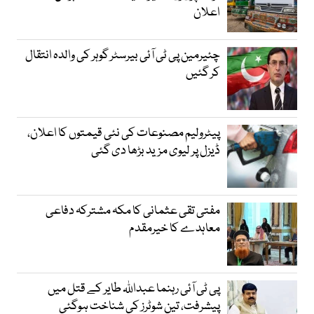
اعلان
چئیرمین پی ٹی آئی بیرسٹر گوہر کی والدہ انتقال
کر گئیں
پیٹرولیم مصنوعات کی نئی قیمتوں کا اعلان،
ڈیزل پر لیوی مزید بڑھا دی گئی
مفتی تقی عثمانی کا مکہ مشترکہ دفاعی
معاہدے کا خیرمقدم
پی ٹی آئی رہنما عبداللہ طایر کے قتل میں
پیشرفت، تین شوٹرز کی شناخت ہوگئی