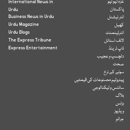
غزہ لہو لہو
International News in
پاکستان
Urdu
Business News in Urdu
انٹر نیشنل
Urdu Magazine
کھیل
Urdu Blogs
انٹرٹینمنٹ
The Express Tribune
لائف اسٹائل
Express Entertainment
ٹاپ ٹرینڈ
دلچسپ و عجیب
صحت
سونے کے نرخ
پیٹرولیم مصنوعات کی قیمتیں
سائنس و ٹیکنالوجی
بلاگ
بزنس
ویڈیوز
جرائم