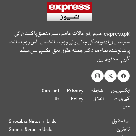
express.pk
خبروں اور حالات حاضرہ سے متعلق پاکستان کی
سب سے زیادہ وزٹ کی جانے والی ویب سائٹ ہے۔ اس ویب سائٹ
پر شائع شدہ تمام مواد کے جملہ حقوق بحق ایکسپریس میڈیا
گروپ محفوظ ہیں۔
ایکسپریس
ضابطہ
Privacy
Contact
کے بارے
اخلاق
Policy
Us
میں
صفحۂ اول
Showbiz News in Urdu
تازہ ترین
Sports News in Urdu