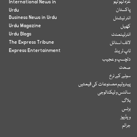
غزہ لہو لہو
International News in
پاکستان
Urdu
Business News in Urdu
انٹر نیشنل
Urdu Magazine
کھیل
Urdu Blogs
انٹرٹینمنٹ
The Express Tribune
لائف اسٹائل
Express Entertainment
ٹاپ ٹرینڈ
دلچسپ و عجیب
صحت
سونے کے نرخ
پیٹرولیم مصنوعات کی قیمتیں
سائنس و ٹیکنالوجی
بلاگ
بزنس
ویڈیوز
جرائم