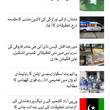
ملتان: لڑکے اور لڑکی کی لاشیں ملنے کا مقدمہ
درج، تحقیقات کا آغاز
میر رضا قتل کیس: ڈی آئی جی عامر فاروقی کی
سربراہی میں نئی تحقیقاتی کمیٹی تشکیل،
نوٹی فکیشن جاری
پرائیویٹ اسکولز ایسوسی ایشن کا راولپنڈی
ڈویژن میں تعلیمی ادارے فوری کھولنے کا
مطالبہ
پی پی آزاد کشمیر کے ن لیگ پر دھاندلی کے
الزامات، تحقیقات کے لیے عدالت جانے کا