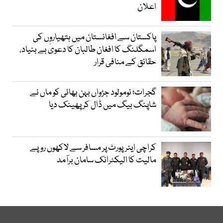
اعلان
پاکستان سے افغانستان میں ہتھیاروں کی
اسمگلنگ کا افغان طالبان کا دعویٰ بے بنیاد،
حقائق کے منافی قرار
گجرات؛ نومولود جڑواں بہن بھائی کو ماں نے
شاپنگ بیگ میں ڈال کر پھینک دیا
کراچی ایئرپورٹ پر مسافر سے لاکھوں روپے
مالیت کا الیکٹرانک سامان برآمد