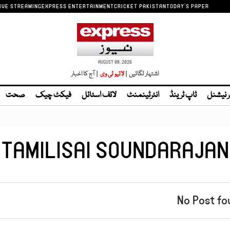
IVE STREAMING
EXPRESS ENTERTAINMENT
CRICKET PAKISTAN
TODAY'S PAPER
AUGUST 08, 2026
اشتہار لگائیں |
لائیو ٹی وی
| آج کا اخبار
ر نیشنل
ٹاپ ٹرینڈ
انٹرٹینمنٹ
لائف اسٹائل
فیکٹ چیک
صحت
TAMILISAI SOUNDARAJAN
No Post fo