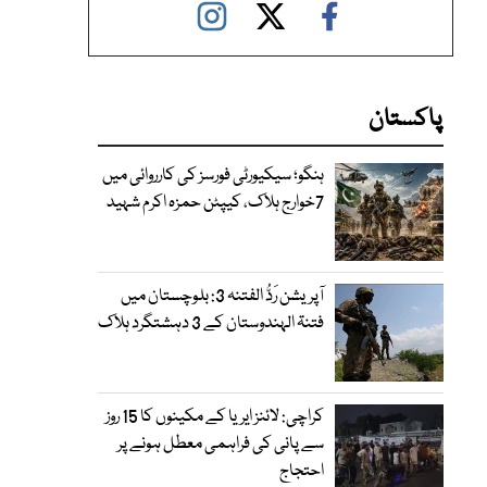
پاکستان
ہنگو؛ سیکیورٹی فورسز کی کارروائی میں
7خوارج ہلاک، کیپٹن حمزہ اکرم شہید
آپریشن رَدُّ الفتنہ 3: بلوچستان میں
فتنۃ الہندوستان کے 3 دہشتگرد ہلاک
کراچی: لائنز ایریا کے مکینوں کا 15 روز
سے پانی کی فراہمی معطل ہونے پر
احتجاج