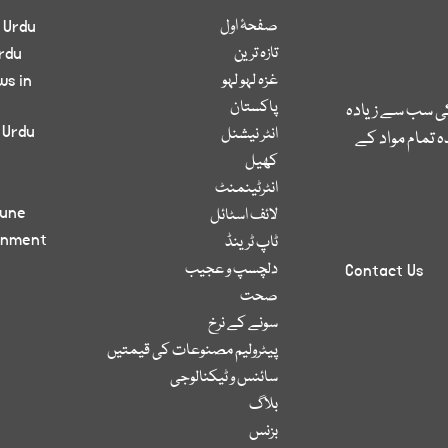
صفحۂ اول
 Urdu
تازہ ترین
rdu
غزہ لہو لہو
ws in
پاکستان
کی سب سے زیادہ
 Urdu
انٹر نیشنل
 تمام مواد کے
کھیل
انٹرٹینمنٹ
bune
لائف اسٹائل
inment
ٹاپ ٹرینڈ
دلچسپ و عجیب
Contact Us
صحت
سونے کے نرخ
پیٹرولیم مصنوعات کی قیمتیں
سائنس و ٹیکنالوجی
بلاگ
بزنس