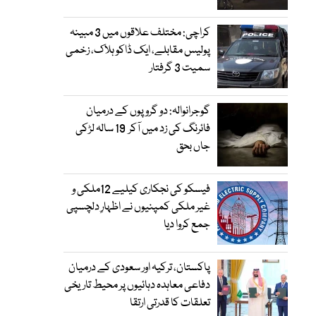
کراچی: مختلف علاقوں میں 3 مبینہ
پولیس مقابلے، ایک ڈاکو ہلاک، زخمی
سمیت 3 گرفتار
گوجرانوالہ: دو گروپوں کے درمیان
فائرنگ کی زد میں آکر 19 سالہ لڑکی
جاں بحق
فیسکو کی نجکاری کیلیے 12ملکی و
غیر ملکی کمپنیوں نے اظہارِ دلچسپی
جمع کروا دیا
پاکستان، ترکیہ اور سعودی کے درمیان
دفاعی معاہدہ دہائیوں پر محیط تاریخی
تعلقات کا قدرتی ارتقا