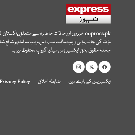
express.pk
خبروں اور حالات حاضرہ سے متعلق پاکستان 
وزٹ کی جانے والی ویب سائٹ ہے۔ اس ویب سائٹ پر شائع شدہ
جملہ حقوق بحق ایکسپریس میڈیا گروپ محفوظ ہیں۔
ایکسپریس کے بارے میں
ضابطہ اخلاق
Privacy Policy