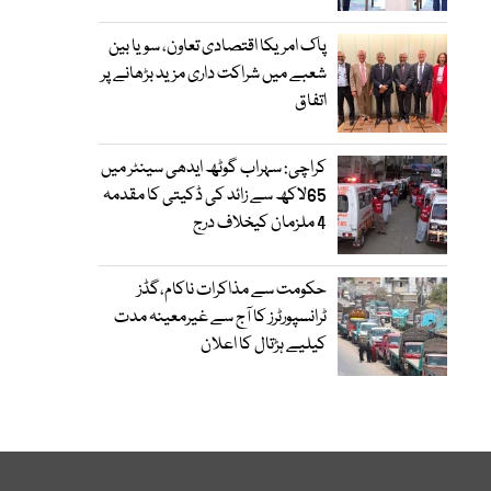
پاک امریکا اقتصادی تعاون، سویا بین
شعبے میں شراکت داری مزید بڑھانے پر
اتفاق
کراچی: سہراب گوٹھ ایدھی سینٹر میں
65لاکھ سے زائد کی ڈکیتی کا مقدمہ
4 ملزمان کیخلاف درج
حکومت سے مذاکرات ناکام،گڈز
ٹرانسپورٹرز کا آج سے غیرمعینہ مدت
کیلیے ہڑتال کا اعلان