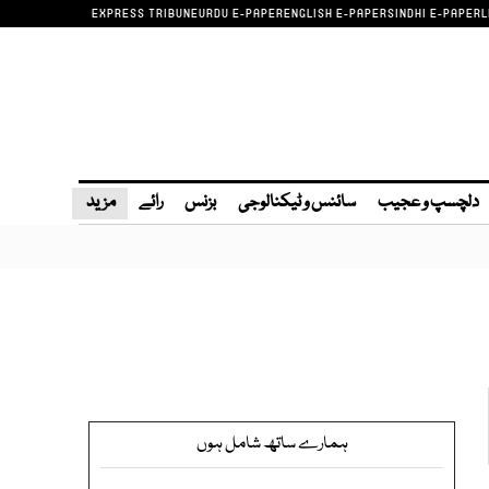
EXPRESS TRIBUNE
URDU E-PAPER
ENGLISH E-PAPER
SINDHI E-PAPER
L
دلچسپ و عجیب
سائنس و ٹیکنالوجی
بزنس
رائے
مزید
ہمارے ساتھ شامل ہوں