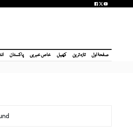
صفحۂ اول
تازہ ترین
کھیل
خاص خبریں
پاکستان
انٹ
und