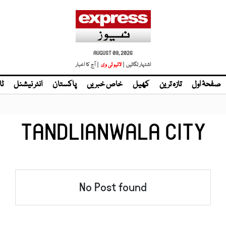
AUGUST 09, 2026
اشتہار لگائیں |
| آج کا اخبار
صفحۂ اول
تازہ ترین
کھیل
خاص خبریں
پاکستان
انٹر نیشنل
ٹا
TANDLIANWALA CITY
No Post found