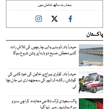
ہمارے ساتھ شامل ہوں
پاکستان
حیدرآباد، ڈوبنے والے چار بچوں کی تلاش رات
گئے معطل، صبح دوبارہ آپریشن شروع ہوگا
حیدرآباد، کوٹری بیراج پر خاتون کی خودکشی کی
کوشش، رکشہ ڈرائیور کی سمجھداری نے جان بچا
لی
پاک سعودی ترک دفاعی معاہدہ، کراچی سبز و
سرخ روشنیوں میں نہا گیا