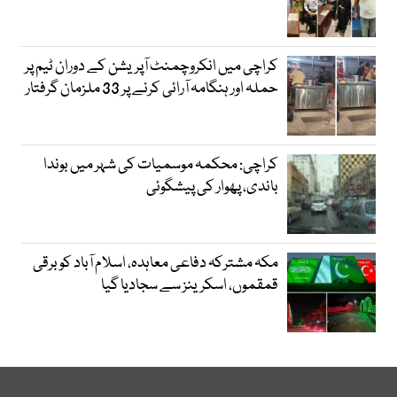
کراچی میں انکروچمنٹ آپریشن کے دوران ٹیم پر
حملہ اور ہنگامہ آرائی کرنے پر 33 ملزمان گرفتار
کراچی: محکمہ موسمیات کی شہر میں بوندا
باندی، پھوار کی پیشگوئی
مکہ مشترکہ دفاعی معاہدہ، اسلام آباد کو برقی
قمقموں، اسکرینز سے سجادیا گیا