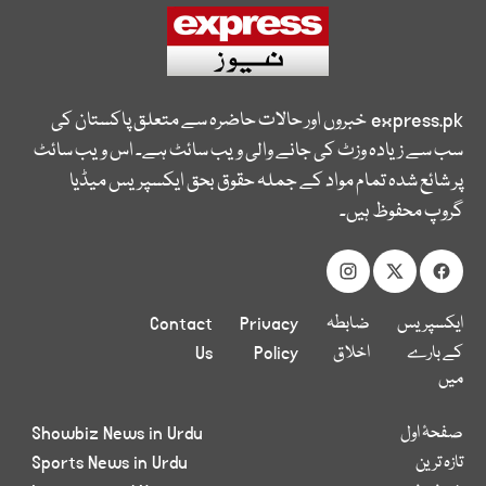
express.pk
خبروں اور حالات حاضرہ سے متعلق پاکستان کی
سب سے زیادہ وزٹ کی جانے والی ویب سائٹ ہے۔ اس ویب سائٹ
پر شائع شدہ تمام مواد کے جملہ حقوق بحق ایکسپریس میڈیا
گروپ محفوظ ہیں۔
ایکسپریس
ضابطہ
Privacy
Contact
کے بارے
اخلاق
Policy
Us
میں
صفحۂ اول
Showbiz News in Urdu
تازہ ترین
Sports News in Urdu