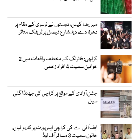
میر رضا کیس، دوستوں نے نرسری کے مقام پر
دھرنا دے دیا، شارع فیصل پر ٹریفک متاثر
کراچی: فائرنگ کے مختلف واقعات میں 2
خواتین سمیت 4 افراد زخمی
جشن آزادی کے موقع پر کراچی کی جھنڈا گلی
سیل
ایف آئی اے کی کراچی ایئرپورٹ پر کارروائیاں،
خاتون سمیت 3 مسافر آف لوڈ