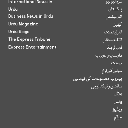
غزہ لہو لہو
International News in
پاکستان
Urdu
Business News in Urdu
انٹر نیشنل
Urdu Magazine
کھیل
Urdu Blogs
انٹرٹینمنٹ
The Express Tribune
لائف اسٹائل
Express Entertainment
ٹاپ ٹرینڈ
دلچسپ و عجیب
صحت
سونے کے نرخ
پیٹرولیم مصنوعات کی قیمتیں
سائنس و ٹیکنالوجی
بلاگ
بزنس
ویڈیوز
جرائم