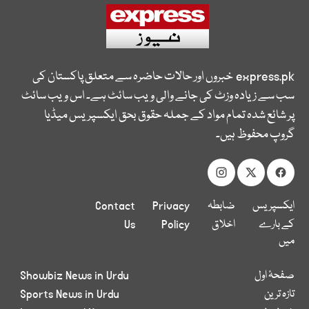
express.pk
خبروں اور حالات حاضرہ سے متعلق پاکستان کی
سب سے زیادہ وزٹ کی جانے والی ویب سائٹ ہے۔ اس ویب سائٹ
پر شائع شدہ تمام مواد کے جملہ حقوق بحق ایکسپریس میڈیا
گروپ محفوظ ہیں۔
ایکسپریس
ضابطہ
Privacy
Contact
کے بارے
اخلاق
Policy
Us
میں
صفحۂ اول
Showbiz News in Urdu
تازہ ترین
Sports News in Urdu