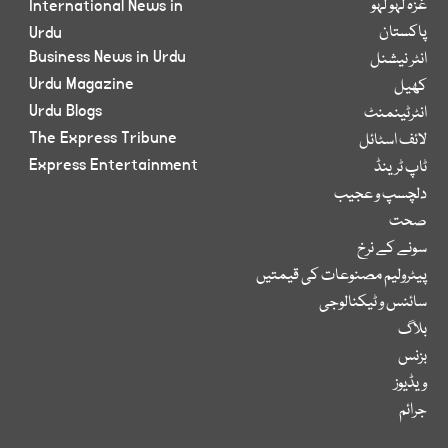
غزہ لہو لہو
International News in
پاکستان
Urdu
Business News in Urdu
انٹر نیشنل
Urdu Magazine
کھیل
Urdu Blogs
انٹرٹینمنٹ
The Express Tribune
لائف اسٹائل
Express Entertainment
ٹاپ ٹرینڈ
دلچسپ و عجیب
صحت
سونے کے نرخ
پیٹرولیم مصنوعات کی قیمتیں
سائنس و ٹیکنالوجی
بلاگ
بزنس
ویڈیوز
جرائم