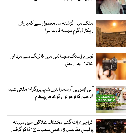
ملک میں گزشتہ ماہ معمول سے کم بارش
ریکارڈ، گرم مہینہ ثابت ہوا
نجی ہاؤسنگ سوسائٹی میں فائرنگ سے مرد اور
خاتون جاں بحق
آئی ایس پی آر سمر انٹرن شپ پروگرام؛ مفتی عبد
الرحیم کا نوجوانوں کو خاص پیغام
کراچی؛ رات گئے مختلف علاقوں میں مبینہ
پولیس مقابلے، 8 زخمی سمیت 12 ڈاکو گرفتار