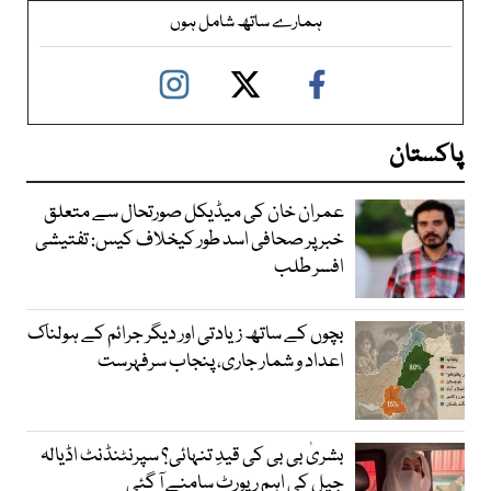
ہمارے ساتھ شامل ہوں
پاکستان
عمران خان کی میڈیکل صورتحال سے متعلق
خبر پر صحافی اسد طور کیخلاف کیس: تفتیشی
افسر طلب
بچوں کے ساتھ زیادتی اور دیگر جرائم کے ہولناک
اعداد و شمار جاری، پنجاب سرفہرست
بشریٰ بی بی کی قیدِ تنہائی؟ سپرنٹنڈنٹ اڈیالہ
جیل کی اہم رپورٹ سامنے آ گئی