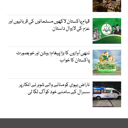
قیامِ پاکستان لاکھوں مسلمانوں کی قربانیوں اور
عزم کی لازوال داستان
ننھی آوازوں کا بڑا پیغام؛ روشن اور خوبصورت
پاکستان کا خواب
ناراض بیوی کو منانے والے شوہر نے انکار پر
سسرال کے سامنے خود کو آگ لگا لی