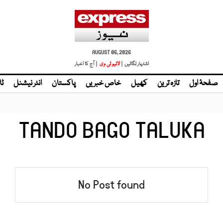
AUGUST 06, 2026
اشتہار لگائیں |
لائیو ٹی وی
| آج کا اخبار
صفحۂ اول
تازہ ترین
کھیل
خاص خبریں
پاکستان
انٹر نیشنل
ٹا
TANDO BAGO TALUKA
No Post found