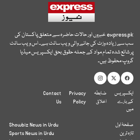
express.pk
خبروں اور حالات حاضرہ سے متعلق پاکستان کی
سب سے زیادہ وزٹ کی جانے والی ویب سائٹ ہے۔ اس ویب سائٹ
پر شائع شدہ تمام مواد کے جملہ حقوق بحق ایکسپریس میڈیا
گروپ محفوظ ہیں۔
ایکسپریس
ضابطہ
Privacy
Contact
کے بارے
اخلاق
Policy
Us
میں
صفحۂ اول
Showbiz News in Urdu
تازہ ترین
Sports News in Urdu