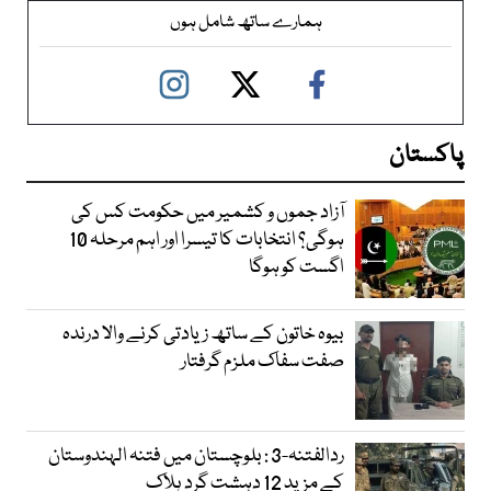
ہمارے ساتھ شامل ہوں
پاکستان
آزاد جموں و کشمیر میں حکومت کس کی
ہوگی؟ انتخابات کا تیسرا اور اہم مرحلہ 10
اگست کو ہوگا
بیوہ خاتون کے ساتھ زیادتی کرنے والا درندہ
صفت سفاک ملزم گرفتار
ردالفتنہ-3 : بلوچستان میں فتنہ الہندوستان
کے مزید 12 دہشت گرد ہلاک