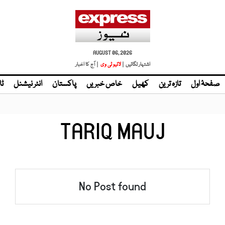
AUGUST 06, 2026
اشتہار لگائیں |
لائیو ٹی وی
| آج کا اخبار
صفحۂ اول
تازہ ترین
کھیل
خاص خبریں
پاکستان
انٹر نیشنل
ٹا
TARIQ MAUJ
No Post found