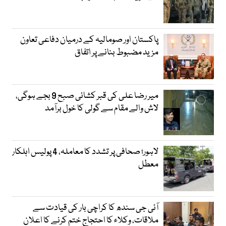
پاکستان اور صومالیہ کے درمیان دفاعی تعاون
مزید مضبوط بنانے پر اتفاق
میر رضا علی کی قبر کشائی صبح 9 بجے ہوگی،
لاش والے مقام سے گولی کا خول برآمد
لاہور؛ صحافی پر تشدد کا معاملہ، 4 پولیس اہلکار
معطل
آئی جی سندھ کا کراچی بار کی قیادت سے
ملاقات، وکلاء کا احتجاج ختم کرنے کا اعلان