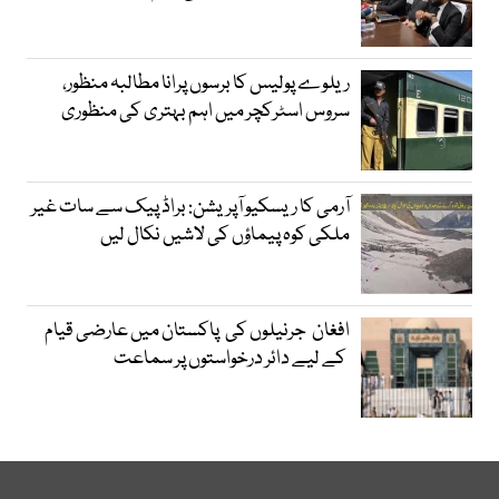
ریلوے پولیس کا برسوں پرانا مطالبہ منظور،
سروس اسٹرکچر میں اہم بہتری کی منظوری
آرمی کا ریسکیو آپریشن: براڈ پیک سے سات غیر
ملکی کوہ پیماؤں کی لاشیں نکال لیں
افغان جرنیلوں کی پاکستان میں عارضی قیام
کے لیے دائر درخواستوں پر سماعت