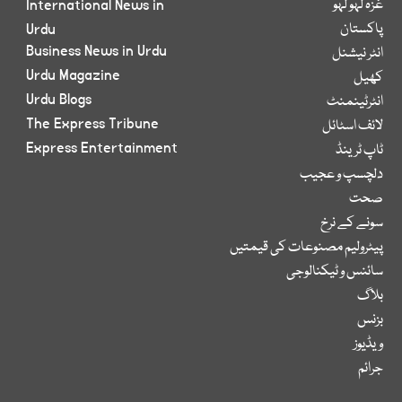
غزہ لہو لہو
International News in
پاکستان
Urdu
Business News in Urdu
انٹر نیشنل
Urdu Magazine
کھیل
Urdu Blogs
انٹرٹینمنٹ
The Express Tribune
لائف اسٹائل
Express Entertainment
ٹاپ ٹرینڈ
دلچسپ و عجیب
صحت
سونے کے نرخ
پیٹرولیم مصنوعات کی قیمتیں
سائنس و ٹیکنالوجی
بلاگ
بزنس
ویڈیوز
جرائم