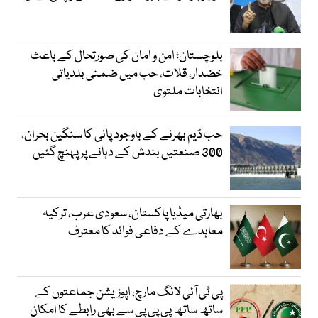
بلوچستان؛ امن و امان کی صورتحال کے باعث
خضدار، قلات، حب میں ضمنی بلدیاتی
انتخابات ملتوی
حب ڈیم بھرنے کے باوجود پانی کا سنگین بحران،
300 صنعتیں بندش کے دہانے پر پہنچ گئیں
بھارتی میڈیا پاکستان، سعودی عرب، ترکیہ
معاہدے کے دفاعی فوائد کا معترف
پی ٹی آئی لانگ مارچ، اپوزیشن جماعتوں کے
ساتھ ساتھ پی پی پی سے بھی رابطے کا امکان