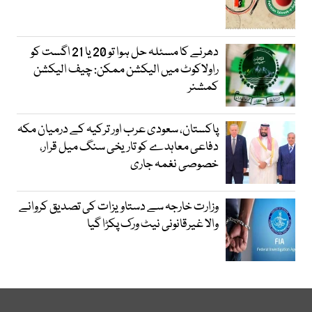
دھرنے کا مسئلہ حل ہوا تو 20 یا 21 اگست کو
راولاکوٹ میں الیکشن ممکن: چیف الیکشن
کمشنر
پاکستان، سعودی عرب اور ترکیہ کے درمیان مکہ
دفاعی معاہدے کو تاریخی سنگ میل قرار،
خصوصی نغمہ جاری
وزارت خارجہ سے دستاویزات کی تصدیق کروانے
والا غیرقانونی نیٹ ورک پکڑا گیا