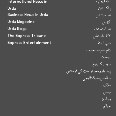
غزہ لہو لہو
International News in
پاکستان
Urdu
Business News in Urdu
انٹر نیشنل
Urdu Magazine
کھیل
Urdu Blogs
انٹرٹینمنٹ
The Express Tribune
لائف اسٹائل
Express Entertainment
ٹاپ ٹرینڈ
دلچسپ و عجیب
صحت
سونے کے نرخ
پیٹرولیم مصنوعات کی قیمتیں
سائنس و ٹیکنالوجی
بلاگ
بزنس
ویڈیوز
جرائم