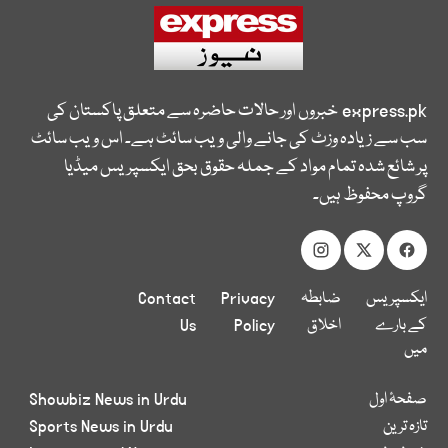
express.pk
خبروں اور حالات حاضرہ سے متعلق پاکستان کی
سب سے زیادہ وزٹ کی جانے والی ویب سائٹ ہے۔ اس ویب سائٹ
پر شائع شدہ تمام مواد کے جملہ حقوق بحق ایکسپریس میڈیا
گروپ محفوظ ہیں۔
ایکسپریس
ضابطہ
Privacy
Contact
کے بارے
اخلاق
Policy
Us
میں
صفحۂ اول
Showbiz News in Urdu
تازہ ترین
Sports News in Urdu