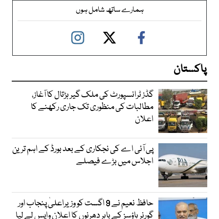
ہمارے ساتھ شامل ہوں
پاکستان
گڈز ٹرانسپورٹ کی ملک گیر ہڑتال کا آغاز،
مطالبات کی منظوری تک جاری رکھنے کا
اعلان
پی آئی اے کی نجکاری کے بعد بورڈ کے اہم ترین
اجلاس میں بڑے فیصلے
حافظ نعیم نے 9 اگست کو وزیراعلیٰ پنجاب اور
گورنر ہاؤسز کے باہر دھرنوں کا اعلان واپس لے لیا