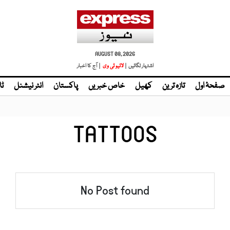
AUGUST 08, 2026
اشتہار لگائیں |
لائیو ٹی وی
| آج کا اخبار
صفحۂ اول
تازہ ترین
کھیل
خاص خبریں
پاکستان
انٹر نیشنل
ٹا
TATTOOS
No Post found