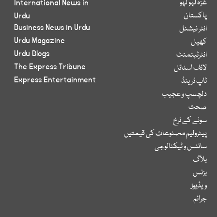
غزہ لہو لہو
International News in
پاکستان
Urdu
Business News in Urdu
انٹر نیشنل
Urdu Magazine
کھیل
Urdu Blogs
انٹرٹینمنٹ
The Express Tribune
لائف اسٹائل
Express Entertainment
ٹاپ ٹرینڈ
دلچسپ و عجیب
صحت
سونے کے نرخ
پیٹرولیم مصنوعات کی قیمتیں
سائنس و ٹیکنالوجی
بلاگ
بزنس
ویڈیوز
جرائم