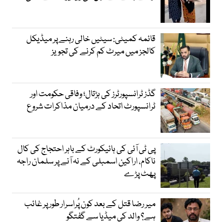
قائمہ کمیٹی: سیٹیں خالی رہنے پر میڈیکل
کالجز میں میرٹ کم کرنے کی تجویز
گڈز ٹرانسپورٹرز کی ہڑتال؛ وفاقی حکومت اور
ٹرانسپورٹ اتحاد کے درمیان مذاکرات شروع
پی ٹی آئی کی ہائیکورٹ کے باہر احتجاج کی کال
ناکام، اراکین اسمبلی کے نہ آنے پر سلمان راجہ
پھٹ پڑے
میر رضا قتل کے بعد کون پُراسرار طور پر غائب
ہے؟ والد کی میڈیا سے گفتگو