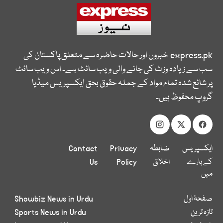
express.pk
خبروں اور حالات حاضرہ سے متعلق پاکستان کی
سب سے زیادہ وزٹ کی جانے والی ویب سائٹ ہے۔ اس ویب سائٹ
پر شائع شدہ تمام مواد کے جملہ حقوق بحق ایکسپریس میڈیا
گروپ محفوظ ہیں۔
ایکسپریس
ضابطہ
Privacy
Contact
کے بارے
اخلاق
Policy
Us
میں
صفحۂ اول
Showbiz News in Urdu
تازہ ترین
Sports News in Urdu