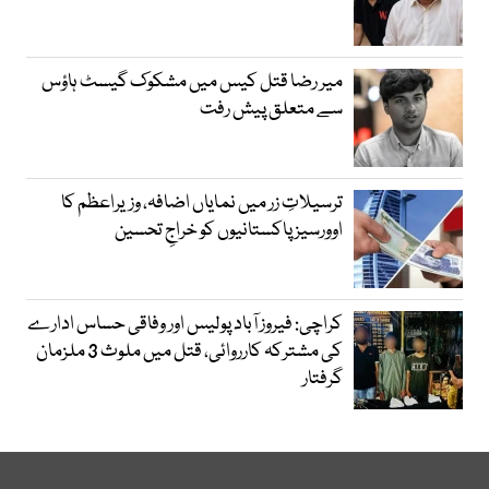
میر رضا قتل کیس میں مشکوک گیسٹ ہاؤس
سے متعلق پیش رفت
ترسیلاتِ زر میں نمایاں اضافہ، وزیراعظم کا
اوورسیز پاکستانیوں کو خراجِ تحسین
کراچی: فیروز آباد پولیس اور وفاقی حساس ادارے
کی مشترکہ کارروائی، قتل میں ملوث 3 ملزمان
گرفتار