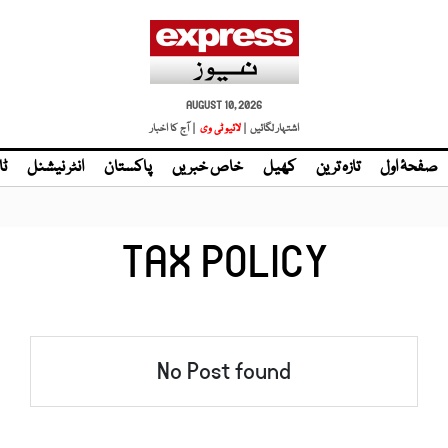
AUGUST 10, 2026
اشتہار لگائیں |
لائیو ٹی وی
| آج کا اخبار
صفحۂ اول
تازہ ترین
کھیل
خاص خبریں
پاکستان
انٹر نیشنل
ٹا
TAX POLICY
No Post found