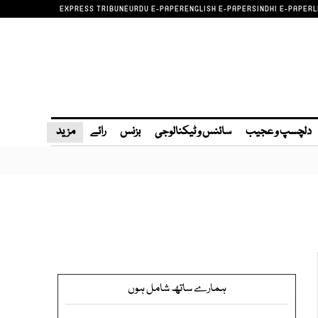
EXPRESS TRIBUNE
URDU E-PAPER
ENGLISH E-PAPER
SINDHI E-PAPER
L
دلچسپ و عجیب
سائنس و ٹیکنالوجی
بزنس
رائے
مزید
ہمارے ساتھ شامل ہوں