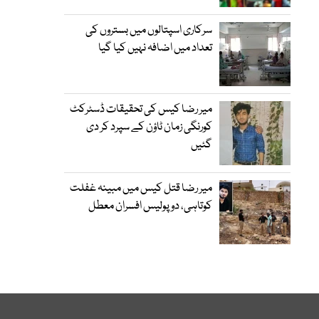
سرکاری اسپتالوں میں بستروں کی
تعداد میں اضافہ نہیں کیا گیا
میر رضا کیس کی تحقیقات ڈسٹرکٹ
کورنگی زمان ٹاؤن کے سپرد کر دی
گئیں
میر رضا قتل کیس میں مبینہ غفلت
کوتاہی، دو پولیس افسران معطل