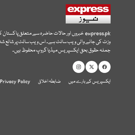
express.pk
خبروں اور حالات حاضرہ سے متعلق پاکستان 
وزٹ کی جانے والی ویب سائٹ ہے۔ اس ویب سائٹ پر شائع شدہ
جملہ حقوق بحق ایکسپریس میڈیا گروپ محفوظ ہیں۔
ایکسپریس کے بارے میں
ضابطہ اخلاق
Privacy Policy