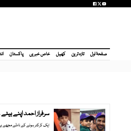
صفحۂ اول
تازہ ترین
کھیل
خاص خبریں
پاکستان
انٹ
سرفراز احمد اپنے بیٹے ع
ایک کرکٹر ہونے کے ناطے مجھے بہت س