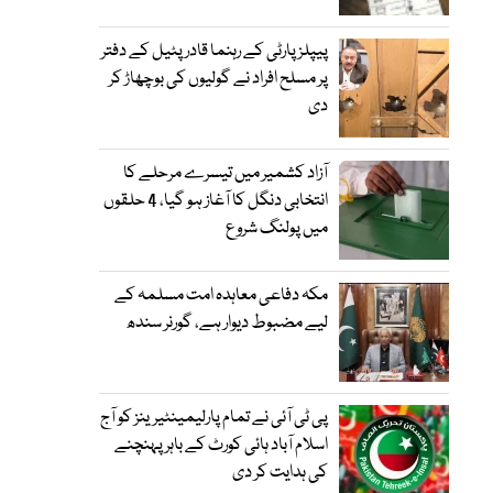
پیپلز پارٹی کے رہنما قادر پٹیل کے دفتر
پر مسلح افراد نے گولیوں کی بوچھاڑ کر
دی
آزاد کشمیر میں تیسرے مرحلے کا
انتخابی دنگل کا آغاز ہو گیا، 4 حلقوں
میں پولنگ شروع
مکہ دفاعی معاہدہ امت مسلمہ کے
لیے مضبوط دیوار ہے، گورنر سندھ
پی ٹی آئی نے تمام پارلیمینٹیرینز کو آج
اسلام آباد ہائی کورٹ کے باہر پہنچنے
کی ہدایت کر دی