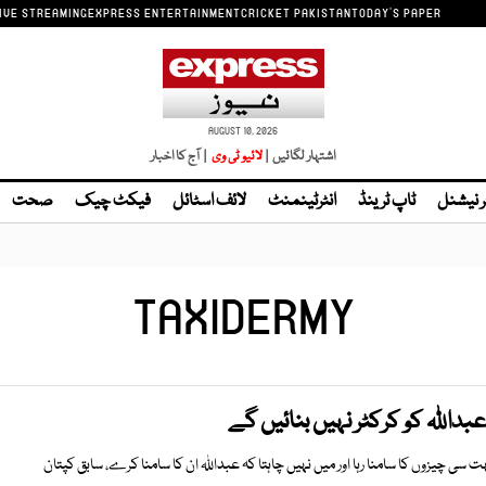
IVE STREAMING
EXPRESS ENTERTAINMENT
CRICKET PAKISTAN
TODAY'S PAPER
AUGUST 10, 2026
اشتہار لگائیں |
| آج کا اخبار
ر نیشنل
ٹاپ ٹرینڈ
انٹرٹینمنٹ
لائف اسٹائل
فیکٹ چیک
صحت
TAXIDERMY
بداللہ کو کرکٹر نہیں بنائیں گے
ی چیزوں کا سامنا رہا اور میں نہیں چاہتا کہ عبداللہ ان کا سامنا کرے، سابق کپتان