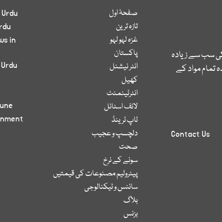
صفحۂ اول
 Urdu
تازہ ترین
rdu
غزہ لہو لہو
ws in
پاکستان
کی سب سے زیادہ
 Urdu
انٹر نیشنل
 تمام مواد کے
کھیل
انٹرٹینمنٹ
bune
لائف اسٹائل
inment
ٹاپ ٹرینڈ
دلچسپ و عجیب
Contact Us
صحت
سونے کے نرخ
پیٹرولیم مصنوعات کی قیمتیں
سائنس و ٹیکنالوجی
بلاگ
بزنس