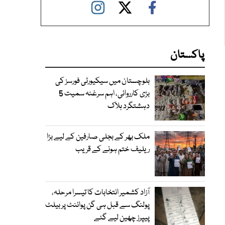
پاکستان
بلوچستان میں سیکیورٹی فورسز کی
بڑی کارروائی، اہم سرغنہ سمیت 5
دہشتگرد ہلاک
ملک بھر کے بجلی صارفین کے لیے بڑا
ریلیف ختم ہونے کے قریب
آزاد کشمیر انتخابات کا تیسرا مرحلہ،
پولنگ سے قبل ہی گن پوائنٹ پر بیلٹ
پیپرز چھین لیے گئے