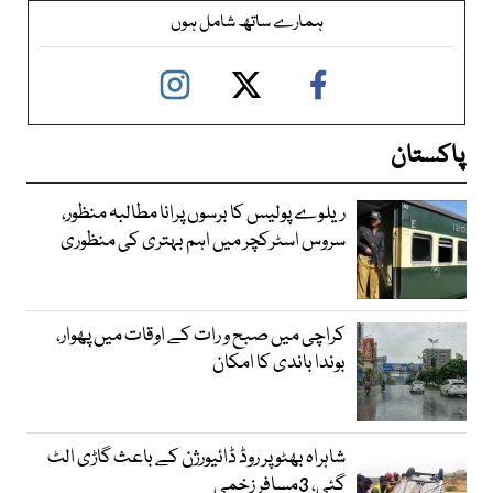
ہمارے ساتھ شامل ہوں
پاکستان
ریلوے پولیس کا برسوں پرانا مطالبہ منظور،
سروس اسٹرکچر میں اہم بہتری کی منظوری
کراچی میں صبح و رات کے اوقات میں پھوار،
بوندا باندی کا امکان
شاہراہ بھٹو پر روڈ ڈائیورژن کے باعث گاڑی الٹ
گئی، 3مسافر زخمی