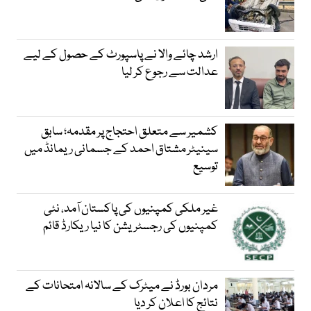
ارشد چائے والا نے پاسپورٹ کے حصول کے لیے
عدالت سے رجوع کر لیا
کشمیر سے متعلق احتجاج پر مقدمہ؛ سابق
سینیٹر مشتاق احمد کے جسمانی ریمانڈ میں
توسیع
غیر ملکی کمپنیوں کی پاکستان آمد، نئی
کمپنیوں کی رجسٹریشن کا نیا ریکارڈ قائم
مردان بورڈ نے میٹرک کے سالانہ امتحانات کے
نتائج کا اعلان کر دیا