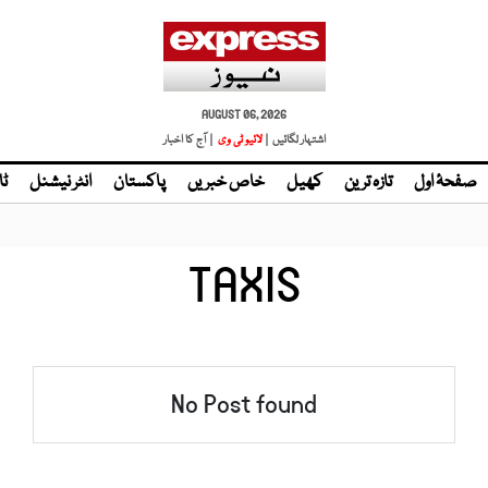
AUGUST 06, 2026
اشتہار لگائیں |
لائیو ٹی وی
| آج کا اخبار
صفحۂ اول
تازہ ترین
کھیل
خاص خبریں
پاکستان
انٹر نیشنل
ٹا
TAXIS
No Post found