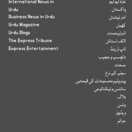
غزہ لہو لہو
International News in
پاکستان
Urdu
Business News in Urdu
انٹر نیشنل
Urdu Magazine
کھیل
Urdu Blogs
انٹرٹینمنٹ
The Express Tribune
لائف اسٹائل
Express Entertainment
ٹاپ ٹرینڈ
دلچسپ و عجیب
صحت
سونے کے نرخ
پیٹرولیم مصنوعات کی قیمتیں
سائنس و ٹیکنالوجی
بلاگ
بزنس
ویڈیوز
جرائم