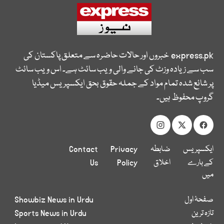
express.pk
خبروں اور حالات حاضرہ سے متعلق پاکستان کی
سب سے زیادہ وزٹ کی جانے والی ویب سائٹ ہے۔ اس ویب سائٹ
پر شائع شدہ تمام مواد کے جملہ حقوق بحق ایکسپریس میڈیا
گروپ محفوظ ہیں۔
ایکسپریس
ضابطہ
Privacy
Contact
کے بارے
اخلاق
Policy
Us
میں
صفحۂ اول
Showbiz News in Urdu
تازہ ترین
Sports News in Urdu