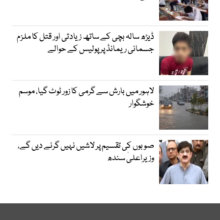
ڈیڑھ سالہ بچی کے ساتھ زیادتی اور قتل کا ملزم
جسمانی ریمانڈ پر پولیس کے حوالے
لاہور میں بارش سے گرمی کا زور ٹوٹ گیا، موسم
خوشگوار
صوبوں کی تقسیم پر لاشیں نہیں گرنے دیں گے،
وزیراعلیٰ سندھ