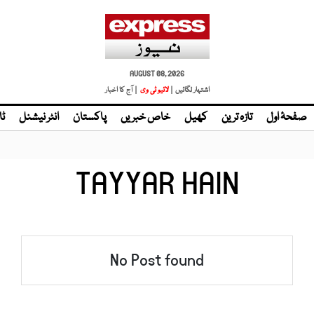
AUGUST 08, 2026
اشتہار لگائیں |
لائیو ٹی وی
| آج کا اخبار
صفحۂ اول
تازہ ترین
کھیل
خاص خبریں
پاکستان
انٹر نیشنل
ٹا
TAYYAR HAIN
No Post found