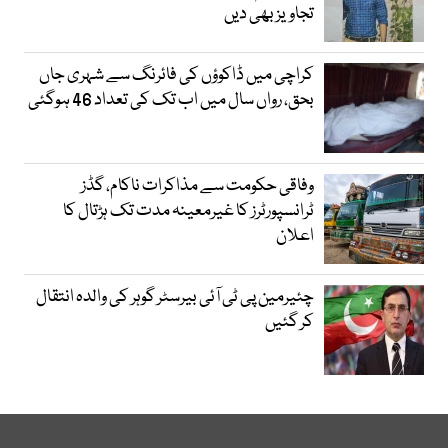
تجاویز بھی دیں
کراچی میں ڈاکوؤں کی فائرنگ سے شہری جاں
بحق، رواں سال میں اب تک کی تعداد 46 ہوگئی
وفاقی حکومت سے مذاکرات ناکام، گڈز
ٹرانسپورٹرز کا غیرمعینہ مدت تک ہڑتال کا
اعلان
چئیرمین پی ٹی آئی بیرسٹر گوہر کی والدہ انتقال
کر گئیں