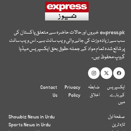
express.pk
خبروں اور حالات حاضرہ سے متعلق پاکستان کی
سب سے زیادہ وزٹ کی جانے والی ویب سائٹ ہے۔ اس ویب سائٹ
پر شائع شدہ تمام مواد کے جملہ حقوق بحق ایکسپریس میڈیا
گروپ محفوظ ہیں۔
ایکسپریس
ضابطہ
Privacy
Contact
کے بارے
اخلاق
Policy
Us
میں
صفحۂ اول
Showbiz News in Urdu
تازہ ترین
Sports News in Urdu