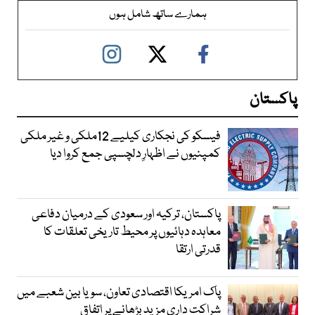
ہمارے ساتھ شامل ہوں
پاکستان
فیسکو کی نجکاری کیلیے 12ملکی و غیر ملکی
کمپنیوں نے اظہارِ دلچسپی جمع کروا دیا
پاکستان، ترکیہ اور سعودی کے درمیان دفاعی
معاہدہ دہائیوں پر محیط تاریخی تعلقات کا
قدرتی ارتقا
پاک امریکا اقتصادی تعاون، سویا بین شعبے میں
شراکت داری مزید بڑھانے پر اتفاق