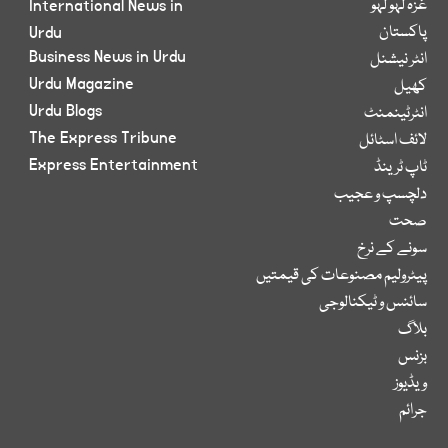
غزہ لہو لہو
International News in
پاکستان
Urdu
Business News in Urdu
انٹر نیشنل
Urdu Magazine
کھیل
Urdu Blogs
انٹرٹینمنٹ
The Express Tribune
لائف اسٹائل
Express Entertainment
ٹاپ ٹرینڈ
دلچسپ و عجیب
صحت
سونے کے نرخ
پیٹرولیم مصنوعات کی قیمتیں
سائنس و ٹیکنالوجی
بلاگ
بزنس
ویڈیوز
جرائم