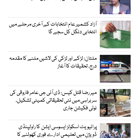
آزاد کشمیر عام انتخابات کے آخری مرحلے میں
انتخابی دنگل کل سجے گا
ملتان: لڑکے اور لڑکی کی لاشیں ملنے کا مقدمہ
درج، تحقیقات کا آغاز
میر رضا قتل کیس: ڈی آئی جی عامر فاروقی کی
سربراہی میں نئی تحقیقاتی کمیٹی تشکیل،
نوٹی فکیشن جاری
پرائیویٹ اسکولز ایسوسی ایشن کا راولپنڈی
ڈویژن میں تعلیمی ادارے فوری کھولنے کا