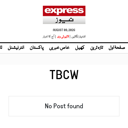
AUGUST 09, 2026
اشتہار لگائیں |
لائیو ٹی وی
| آج کا اخبار
صفحۂ اول
تازہ ترین
کھیل
خاص خبریں
پاکستان
انٹر نیشنل
ٹا
TBCW
No Post found