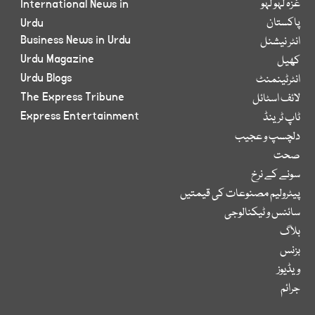
غزہ لہو لہو
International News in
پاکستان
Urdu
Business News in Urdu
انٹر نیشنل
Urdu Magazine
کھیل
Urdu Blogs
انٹرٹینمنٹ
The Express Tribune
لائف اسٹائل
Express Entertainment
ٹاپ ٹرینڈ
دلچسپ و عجیب
صحت
سونے کے نرخ
پیٹرولیم مصنوعات کی قیمتیں
سائنس و ٹیکنالوجی
بلاگ
بزنس
ویڈیوز
جرائم