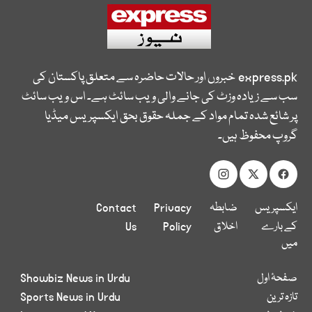
express.pk
خبروں اور حالات حاضرہ سے متعلق پاکستان کی
سب سے زیادہ وزٹ کی جانے والی ویب سائٹ ہے۔ اس ویب سائٹ
پر شائع شدہ تمام مواد کے جملہ حقوق بحق ایکسپریس میڈیا
گروپ محفوظ ہیں۔
ایکسپریس
ضابطہ
Privacy
Contact
کے بارے
اخلاق
Policy
Us
میں
صفحۂ اول
Showbiz News in Urdu
تازہ ترین
Sports News in Urdu