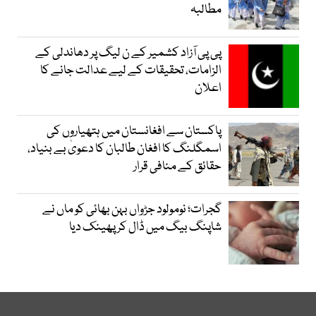
مطالبہ
پی پی آزاد کشمیر کے ن لیگ پر دھاندلی کے
الزامات، تحقیقات کے لیے عدالت جانے کا
اعلان
پاکستان سے افغانستان میں ہتھیاروں کی
اسمگلنگ کا افغان طالبان کا دعویٰ بے بنیاد،
حقائق کے منافی قرار
گجرات؛ نومولود جڑواں بہن بھائی کو ماں نے
شاپنگ بیگ میں ڈال کر پھینک دیا