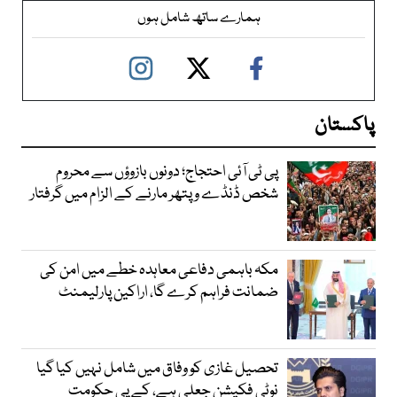
ہمارے ساتھ شامل ہوں
پاکستان
پی ٹی آئی احتجاج؛ دونوں بازوؤں سے محروم
شخص ڈنڈے و پتھر مارنے کے الزام میں گرفتار
مکہ باہمی دفاعی معاہدہ خطے میں امن کی
ضمانت فراہم کرے گا، اراکین پارلیمنٹ
تحصیل غازی کو وفاق میں شامل نہیں کیا گیا
نوٹی فکیشن جعلی ہے، کے پی حکومت