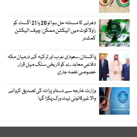
دھرنے کا مسئلہ حل ہوا تو 20 یا 21 اگست کو
راولاکوٹ میں الیکشن ممکن: چیف الیکشن
کمشنر
پاکستان، سعودی عرب اور ترکیہ کے درمیان مکہ
دفاعی معاہدے کو تاریخی سنگ میل قرار،
خصوصی نغمہ جاری
وزارت خارجہ سے دستاویزات کی تصدیق کروانے
والا غیرقانونی نیٹ ورک پکڑا گیا