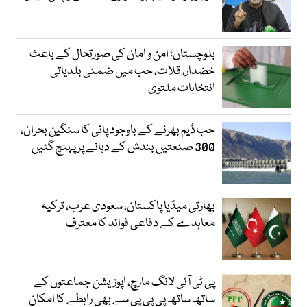
بلوچستان؛ امن و امان کی صورتحال کے باعث
خضدار، قلات، حب میں ضمنی بلدیاتی
انتخابات ملتوی
حب ڈیم بھرنے کے باوجود پانی کا سنگین بحران،
300 صنعتیں بندش کے دہانے پر پہنچ گئیں
بھارتی میڈیا پاکستان، سعودی عرب، ترکیہ
معاہدے کے دفاعی فوائد کا معترف
پی ٹی آئی لانگ مارچ، اپوزیشن جماعتوں کے
ساتھ ساتھ پی پی پی سے بھی رابطے کا امکان