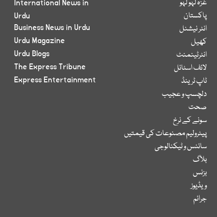
غزہ لہو لہو
International News in
پاکستان
Urdu
Business News in Urdu
انٹر نیشنل
Urdu Magazine
کھیل
Urdu Blogs
انٹرٹینمنٹ
The Express Tribune
لائف اسٹائل
Express Entertainment
ٹاپ ٹرینڈ
دلچسپ و عجیب
صحت
سونے کے نرخ
پیٹرولیم مصنوعات کی قیمتیں
سائنس و ٹیکنالوجی
بلاگ
بزنس
ویڈیوز
جرائم