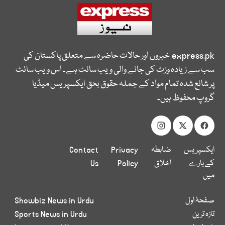
express.pk
خبروں اور حالات حاضرہ سے متعلق پاکستان کی
سب سے زیادہ وزٹ کی جانے والی ویب سائٹ ہے۔ اس ویب سائٹ
پر شائع شدہ تمام مواد کے جملہ حقوق بحق ایکسپریس میڈیا
گروپ محفوظ ہیں۔
ایکسپریس
ضابطہ
Privacy
Contact
کے بارے
اخلاق
Policy
Us
میں
صفحۂ اول
Showbiz News in Urdu
تازہ ترین
Sports News in Urdu