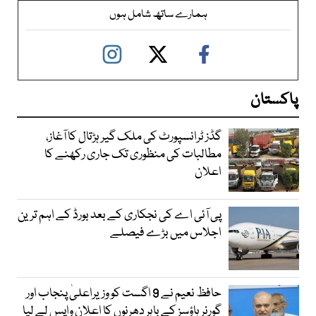
ہمارے ساتھ شامل ہوں
پاکستان
گڈز ٹرانسپورٹ کی ملک گیر ہڑتال کا آغاز،
مطالبات کی منظوری تک جاری رکھنے کا
اعلان
پی آئی اے کی نجکاری کے بعد بورڈ کے اہم ترین
اجلاس میں بڑے فیصلے
حافظ نعیم نے 9 اگست کو وزیراعلیٰ پنجاب اور
گورنر ہاؤسز کے باہر دھرنوں کا اعلان واپس لے لیا