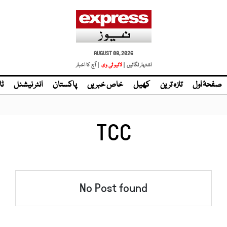
AUGUST 08, 2026
اشتہار لگائیں |
لائیو ٹی وی
| آج کا اخبار
صفحۂ اول
تازہ ترین
کھیل
خاص خبریں
پاکستان
انٹر نیشنل
ٹا
TCC
No Post found