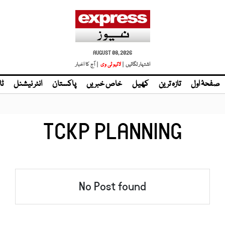
AUGUST 08, 2026
اشتہار لگائیں |
لائیو ٹی وی
| آج کا اخبار
صفحۂ اول
تازہ ترین
کھیل
خاص خبریں
پاکستان
انٹر نیشنل
ٹا
TCKP PLANNING
No Post found