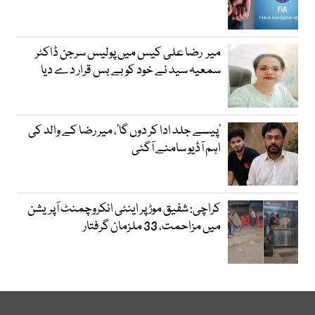
میر رضا علی کیس میں پولیس سرجن ڈاکٹر
سمعیہ سید نے خود کو بے بس قرار دے دیا
’پیسے جلد ادا کر دوں گا‘، میر رضا کے والد کی
اہم آڈیو سامنے آگئی
کراچی: شفیق موڑ پر اینٹی انکروچمنٹ آپریشن
میں مزاحمت، 33 ملزمان گرفتار