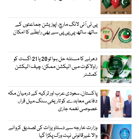
پی ٹی آئی لانگ مارچ، اپوزیشن جماعتوں کے
ساتھ ساتھ پی پی پی سے بھی رابطے کا امکان
دھرنے کا مسئلہ حل ہوا تو 20 یا 21 اگست کو
راولاکوٹ میں الیکشن ممکن: چیف الیکشن
کمشنر
پاکستان، سعودی عرب اور ترکیہ کے درمیان مکہ
دفاعی معاہدے کو تاریخی سنگ میل قرار،
خصوصی نغمہ جاری
وزارت خارجہ سے دستاویزات کی تصدیق کروانے
والا غیرقانونی نیٹ ورک پکڑا گیا