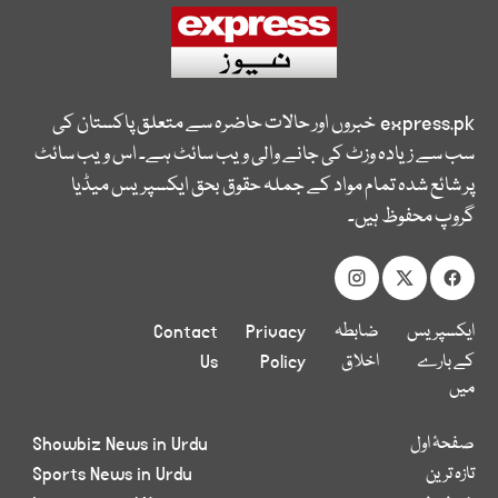
express.pk
خبروں اور حالات حاضرہ سے متعلق پاکستان کی
سب سے زیادہ وزٹ کی جانے والی ویب سائٹ ہے۔ اس ویب سائٹ
پر شائع شدہ تمام مواد کے جملہ حقوق بحق ایکسپریس میڈیا
گروپ محفوظ ہیں۔
ایکسپریس
ضابطہ
Privacy
Contact
کے بارے
اخلاق
Policy
Us
میں
صفحۂ اول
Showbiz News in Urdu
تازہ ترین
Sports News in Urdu