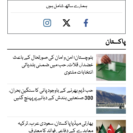
ہمارے ساتھ شامل ہوں
پاکستان
بلوچستان؛ امن و امان کی صورتحال کے باعث
خضدار، قلات، حب میں ضمنی بلدیاتی
انتخابات ملتوی
حب ڈیم بھرنے کے باوجود پانی کا سنگین بحران،
300 صنعتیں بندش کے دہانے پر پہنچ گئیں
بھارتی میڈیا پاکستان، سعودی عرب، ترکیہ
معاہدے کے دفاعی فوائد کا معترف