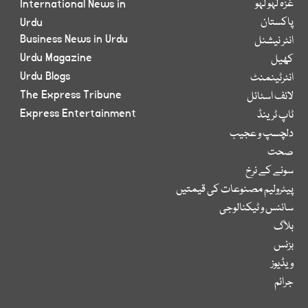
غزہ لہو لہو
International News in
پاکستان
Urdu
Business News in Urdu
انٹر نیشنل
Urdu Magazine
کھیل
Urdu Blogs
انٹرٹینمنٹ
The Express Tribune
لائف اسٹائل
Express Entertainment
ٹاپ ٹرینڈ
دلچسپ و عجیب
صحت
سونے کے نرخ
پیٹرولیم مصنوعات کی قیمتیں
سائنس و ٹیکنالوجی
بلاگ
بزنس
ویڈیوز
جرائم