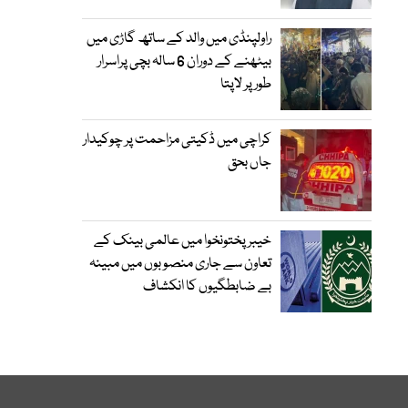
راولپنڈی میں والد کے ساتھ گاڑی میں
بیٹھنے کے دوران 6 سالہ بچی پراسرار
طور پر لاپتا
کراچی میں ڈکیتی مزاحمت پر چوکیدار
جاں بحق
خیبرپختونخوا میں عالمی بینک کے
تعاون سے جاری منصوبوں میں مبینہ
بے ضابطگیوں کا انکشاف