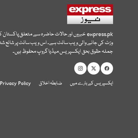
express.pk
خبروں اور حالات حاضرہ سے متعلق پاکستان 
وزٹ کی جانے والی ویب سائٹ ہے۔ اس ویب سائٹ پر شائع شدہ
جملہ حقوق بحق ایکسپریس میڈیا گروپ محفوظ ہیں۔
ایکسپریس کے بارے میں
ضابطہ اخلاق
Privacy Policy