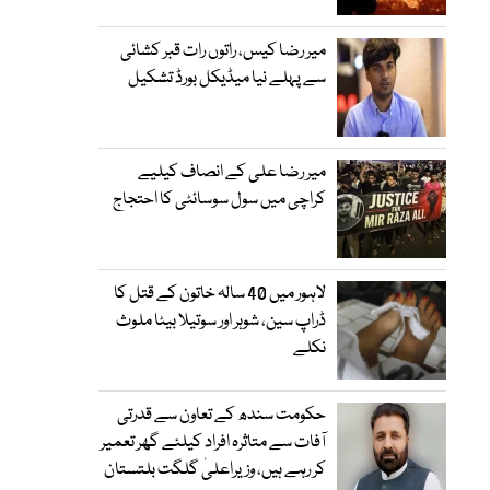
میر رضا کیس، راتوں رات قبر کشائی
سے پہلے نیا میڈیکل بورڈ تشکیل
میر رضا علی کے انصاف کیلیے
کراچی میں سول سوسائٹی کا احتجاج
لاہور میں 40 سالہ خاتون کے قتل کا
ڈراپ سین، شوہر اور سوتیلا بیٹا ملوث
نکلے
حکومت سندھ کے تعاون سے قدرتی
آفات سے متاثرہ افراد کیلئے گھر تعمیر
کر رہے ہیں، وزیراعلیٰ گلگت بلتستان