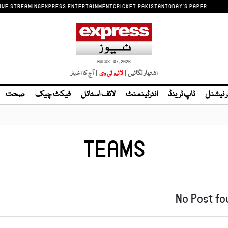
IVE STREAMING
EXPRESS ENTERTAINMENT
CRICKET PAKISTAN
TODAY'S PAPER
AUGUST 07, 2026
اشتہار لگائیں |
| آج کا اخبار
ر نیشنل
ٹاپ ٹرینڈ
انٹرٹینمنٹ
لائف اسٹائل
فیکٹ چیک
صحت
TEAMS
No Post fo