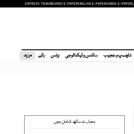
EXPRESS TRIBUNE
URDU E-PAPER
ENGLISH E-PAPER
SINDHI E-PAPER
L
دلچسپ و عجیب
سائنس و ٹیکنالوجی
بزنس
رائے
مزید
ہمارے ساتھ شامل ہوں