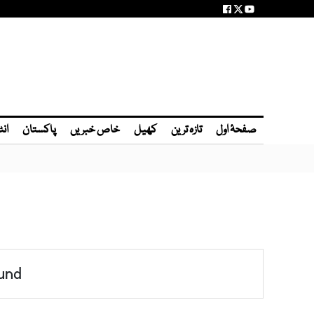
صفحۂ اول
تازہ ترین
کھیل
خاص خبریں
پاکستان
انٹ
und