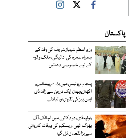
پاکستان
وزیر اعظم شہباز شریف کی وفد کے
ہمراہ عمرہ کی ادائیگی، ملک و قوم
کے لیے خصوصی دعائیں
پنجاب پولیس میں بڑے پیمانے پر
اکھاڑ پچھاڑ، ایک درجن سے زائد ڈی
ایس پیز کی تقرری اور تبادلے
راولپنڈی، دو دکانوں میں اچانک آگ
بھڑک اٹھی، ریسکیو کی بروقت کارروائی
سے بڑا نقصان ٹل گیا