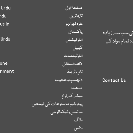
صفحۂ اول
 Urdu
تازہ ترین
rdu
غزہ لہو لہو
ws in
پاکستان
کی سب سے زیادہ
 Urdu
انٹر نیشنل
 تمام مواد کے
کھیل
انٹرٹینمنٹ
bune
لائف اسٹائل
inment
ٹاپ ٹرینڈ
دلچسپ و عجیب
Contact Us
صحت
سونے کے نرخ
پیٹرولیم مصنوعات کی قیمتیں
سائنس و ٹیکنالوجی
بلاگ
بزنس